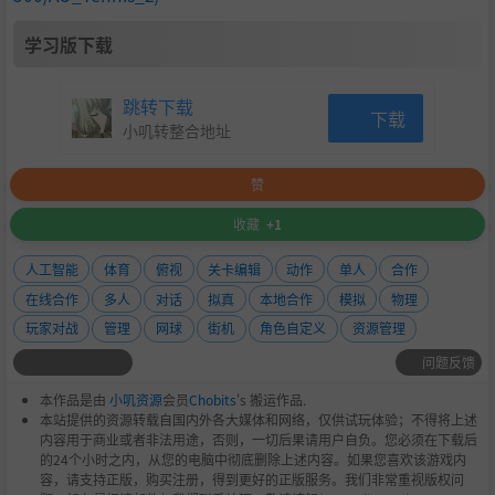
学习版下载
跳转下载
下载
小叽转整合地址
赞
收藏
+1
人工智能
体育
俯视
关卡编辑
动作
单人
合作
在线合作
多人
对话
拟真
本地合作
模拟
物理
玩家对战
管理
网球
街机
角色自定义
资源管理
问题反馈
本作品是由
小叽资源
会员
Chobits
's 搬运作品.
本站提供的资源转载自国内外各大媒体和网络，仅供试玩体验；不得将上述
内容用于商业或者非法用途，否则，一切后果请用户自负。您必须在下载后
的24个小时之内，从您的电脑中彻底删除上述内容。如果您喜欢该游戏内
容，请支持正版，购买注册，得到更好的正版服务。我们非常重视版权问