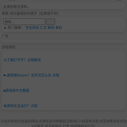
此类别暂无资料。
搜索-请尽量缩短关键字（如果搜不到）
🔥 热门搜索：
生化危机
仁王
联机
单机
广告
游戏教程
🚀
下载打不开？点我解决
🔑
游戏弹Steam？无许可怎么办-点我
🌐
游戏改中文教程
🛠️
游戏无法运行？点我
小站为非商业性盈利网站,资源信息均转载自互联网|[小站没有充值.也没有售卖会员及
VIP账号.更没有购买,打赏,捐赠等相关行为]