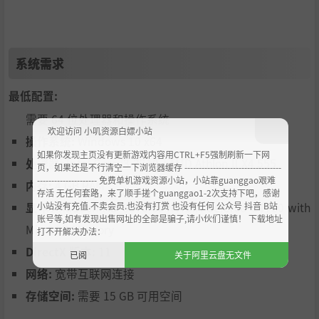
系统需求
最低配置:
需要 64 位处理器和操作系统
欢迎访问 小叽资源白嫖小站
操作系统:
Windows 10 x64
如果你发现主页没有更新游戏内容用CTRL+F5强制刷新一下网
处理器:
Intel Core i3-3210 / AMD Athlon II X4 555
页，如果还是不行清空一下浏览器缓存 ----------------------------------
--------------------- 免费单机游戏资源小站，小站靠guanggao艰难
内存:
4 GB RAM
存活 无任何套路，来了顺手搓个guanggao1-2次支持下吧，感谢
小站没有充值.不卖会员.也没有打赏 也没有任何 公众号 抖音 B站
显卡:
Radeon HD 6670 or NVIDIA Geforce GT710 with
账号等,如有发现出售网址的全部是骗子,请小伙们谨慎！ 下载地址
Min 2GB Memory
打不开解决办法：
DirectX 版本:
11
已阅
关于阿里云盘无文件
网络:
宽带互联网连接
存储空间:
需要 15 GB 可用空间