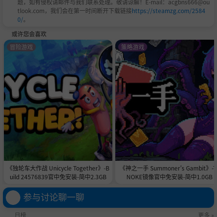
题，如有侵权请邮件与我们联系处理。敬请谅解！E-mail：acgbns666@ou
tlook.com，我们会在第一时间断开下载链接
https://steamzg.com/2584
0/
。
或许您会喜欢
冒险游戏
策略游戏
《独轮车大作战 Unicycle Together》-B
《神之一手 Summoner's Gambit》-T
uild 24576839官中免安装-简中2.3GB
NOKE镜像官中免安装-简中1.0GB
参与讨论聊一聊
日榜
更多 »