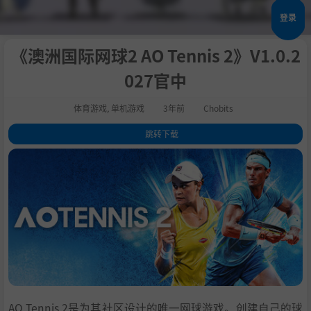
登录
《澳洲国际网球2 AO Tennis 2》V1.0.2
027官中
体育游戏
,
单机游戏
3年前
Chobits
跳转下载
1
.
关于这款游戏
2
.
系统需求
3
.
支持作者
4
.
学习版下载
AO Tennis 2是为其社区设计的唯一网球游戏。创建自己的球