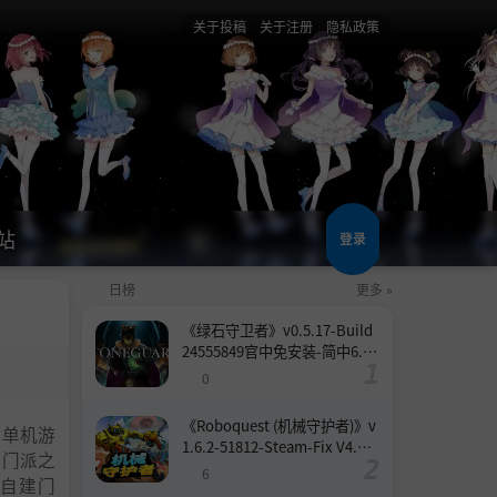
关于投稿
关于注册
隐私政策
站
登录
日榜
更多 »
《绿石守卫者》v0.5.17-Build
24555849官中免安装-简中6.6
GB
0
《Roboquest (机械守护者)》v
侠单机游
1.6.2-51812-Steam-Fix V4.联
大门派之
机版官中简体
6
自建门