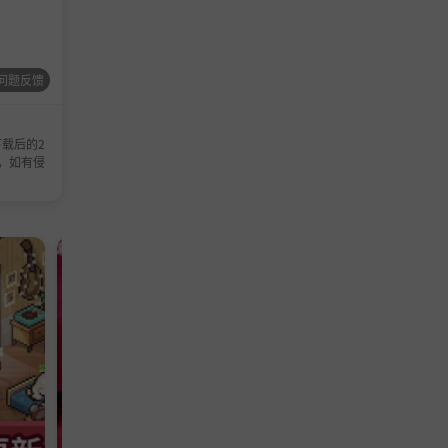
问题反馈
载后的2
，如有侵
休闲
单机
模拟
策
动作游戏
游戏
游戏
游戏
略
、闭关等
类
。
外，还需
事刚正不