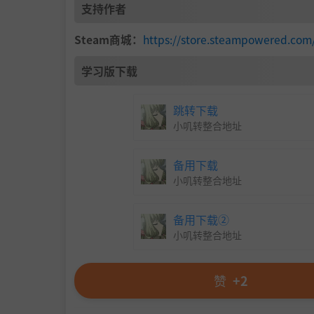
支持作者
武侠风与战斗
Steam商城：
https://store.steampowered.com
《江湖百异图》中降低了武器和丹药的作用
学习版下载
侠”的世界。
这里有很多的“武侠词汇”：内功、轻功、
跳转下载
技巧等等。
小叽转整合地址
所有武学都与“正、柔、刚、妙、奇、险、
备用下载
拳法以柔见长，擅长反击，可克制刚猛的大
小叽转整合地址
备用下载②
小叽转整合地址
赞
+2