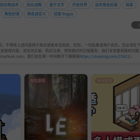
回合制战术
回合战略
基于文字
开放世界
战术角色扮演
探索
角色扮演
角色自定义
轻度 Rogue
验；不得将上述内容用于商业或者非法用途，否则，一切后果请用户自负。您必须在下
欢该游戏内容，请支持正版，购买注册，得到更好的正版服务。我们非常重视版权问题
@outlook.com，我们会在第一时间断开下载链接
https://steamzg.com/25621/
。
冒险游戏
休闲游戏
拜入十六门派之一，通过木桩练功、请教师兄弟、完成掌门任务
掌门手下坚持十招，则可获得该门派的镇派武学，然后学成下山
还需要注意气势的搭配。除了内功、轻功、招架提供对应的气势
林许多拳法以正气势为主，那么要想迅速出招，还得在江湖中行