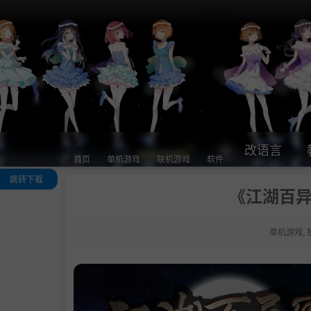
改语言
首页
单机游戏
联机游戏
软件
跳转下载
《江湖百异图
关于这款游戏
什么是江湖？
单机游戏
,
开放江湖世界
武侠风与战斗
角色养成
经营
Roguelike