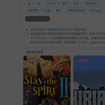
2D
3D
3D 平台
冒险
剑术
回合制战斗
时间管理
沙盒
独立
策略角色扮演
类 Rogue
本作品是由
小叽资源
会员
Chobits
's 搬运作品.
本站提供的资源转载自国内外各大媒体和网络，仅供试玩体
4个小时之内，从您的电脑中彻底删除上述内容。如果您喜
权请邮件与我们联系处理。敬请谅解！E-mail：acgbns666
或许您会喜欢
角色养成
策略游戏
动作游戏
在江湖的头两年，你需要以记名弟子的身份
等方式获取门派武学，提高自己实力。
在两年后，你需要在只使用“三成实力”的
角色养成的重点除了武功的收集和修炼外，
要在行走江湖时注意性格的培养。例如：少