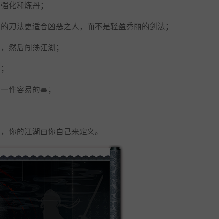
备强化和炼丹；
气的刀法更适合凶恶之人，而不是轻盈秀丽的剑法；
山，然后闯荡江湖；
会；
是一件容易的事；
湖，你的江湖由你自己来定义。