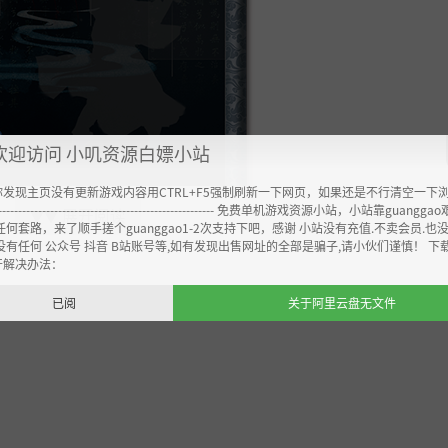
欢迎访问 小叽资源白嫖小站
你发现主页没有更新游戏内容用CTRL+F5强制刷新一下网页，如果还是不行清空一下
----------------------------------------------------- 免费单机游戏资源小站，小站靠guangg
展开阅读
▼▼
任何套路，来了顺手搓个guanggao1-2次支持下吧，感谢 小站没有充值.不卖会员.也
没有任何 公众号 抖音 B站账号等,如有发现出售网址的全部是骗子,请小伙们谨慎！ 下
开解决办法：
已阅
关于阿里云盘无文件
武林门派；有城镇、客栈、野外区域；还有渡口，用来乘船以大
武、乞讨、倾诉等十余个行为；可以参与到NPC当前的行为中
采花等等；