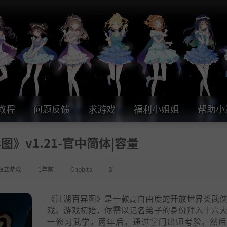
教程
问题反馈
求游戏
福利小姐姐
帮助小
》v1.21-官中简体|容量
独立游戏
1年前
Chobits
3
《江湖百异图》是一款高自由度的开放世界类武
戏。游戏初始，你需以记名弟子的身份拜入十六
一修习武学。两年后，通过掌门出师考验，然后