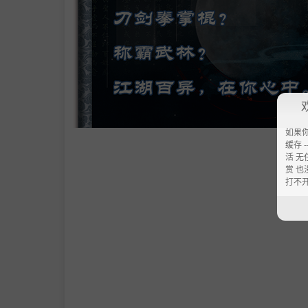
如果
缓存 --
活 无
赏 也
开放江湖世界
打不
在《江湖百异图》里，有十六个风格迥异的
路途的时间消耗。
你可以任意和江湖中人交互：切磋、击杀、演
助、师兄欠钱、木桩切磋、镇压恶霸、淫贼