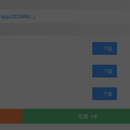
/app/2015860/_/
，放弃了防具。把重心放在武学的收集和修炼上，希望打造一
招架；剑法、刀法、拳掌、奇门；御剑能力、耍刀技巧、拳掌功
下载
慢、快、煞”九种气势息息相关，并且这九种气势相生相克。例
下载
力金刚拳。
下载
收藏
+6