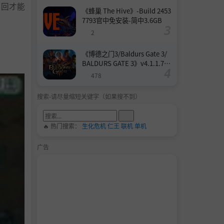
轮回才能
《蜂巢 The Hive》-Build 2453
7793官中免安装-简中3.6GB
2
《博德之门3/Baldurs Gate 3/
BALDURS GATE 3》v4.1.1.739
8727-Build 24532579官中免安
478
装-简中158.6GB
搜索-请尽量缩短关键字（如果搜不到）
🔥 热门搜索：
生化危机
仁王
联机
单机
广告