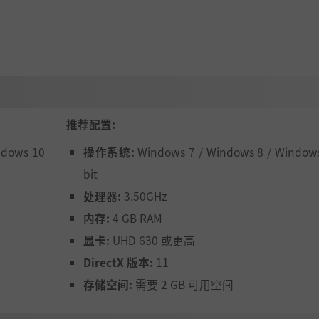
件是通过时间来驱动的，而不是必须等着玩家去触发。一定的江
全真神女、决战重阳、少林英雄、戏子多秋等等。
推荐配置:
ndows 10
操作系统:
Windows 7 / Windows 8 / Windows
bit
处理器:
3.50GHz
内存:
4 GB RAM
显卡:
UHD 630 或更高
DirectX 版本:
11
存储空间:
需要 2 GB 可用空间