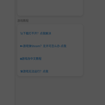
游戏教程
🚀
下载打不开？点我解决
🔑
游戏弹Steam？无许可怎么办-点我
🌐
游戏改中文教程
🛠️
游戏无法运行？点我