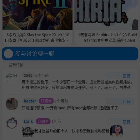
《杀戮尖塔2 Slay the Spire 2》v0.110.
《赛菲莉娅 Sephiria》v1.0.23-Build 
1-|安卓手机版v0.103.3更新|官中免安装-
548451官中免安装-简中1.1GB
简中|付旧版合集5.6GB
参与讨论聊一聊
最新评论
2545
6个月前
回复
两个能进的程序，一个小窗口一个全屏，进去后就是类似视频播放，
所有按键不好使，只能切出来结束任务，别下了，玩不了，白费劲
beater
订阅者
7个月前
回复
只能运行原版, 一开启mod, 所有mod全都出错, 还配置不了.
L1nk
订阅者
1年前
回复
我才是最帅的那个人，快来称赞我快来称赞我