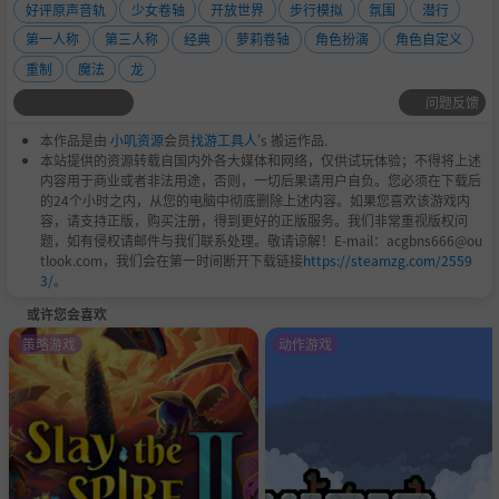
好评原声音轨
少女卷轴
开放世界
步行模拟
氛围
潜行
第一人称
第三人称
经典
萝莉卷轴
角色扮演
角色自定义
重制
魔法
龙
问题反馈
本作品是由
小叽资源
会员
找游工具人
's 搬运作品.
本站提供的资源转载自国内外各大媒体和网络，仅供试玩体验；不得将上述
内容用于商业或者非法用途，否则，一切后果请用户自负。您必须在下载后
的24个小时之内，从您的电脑中彻底删除上述内容。如果您喜欢该游戏内
容，请支持正版，购买注册，得到更好的正版服务。我们非常重视版权问
题，如有侵权请邮件与我们联系处理。敬请谅解！E-mail：acgbns666@ou
tlook.com，我们会在第一时间断开下载链接
https://steamzg.com/2559
3/
。
或许您会喜欢
策略游戏
动作游戏