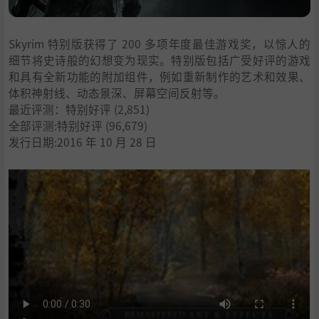
Skyrim 特别版获得了 200 多项年度最佳游戏奖，以惊人的
细节将史诗般的幻想变为现实。特别版包括广受好评的游戏
和具有全新功能的附加组件，例如重新制作的艺术和效果、
体积神射线、动态景深、屏幕空间反射等。
最近评测：
特别好评
(2,851)
全部评测:
特别好评
(96,679)
发行日期:2016 年 10 月 28 日