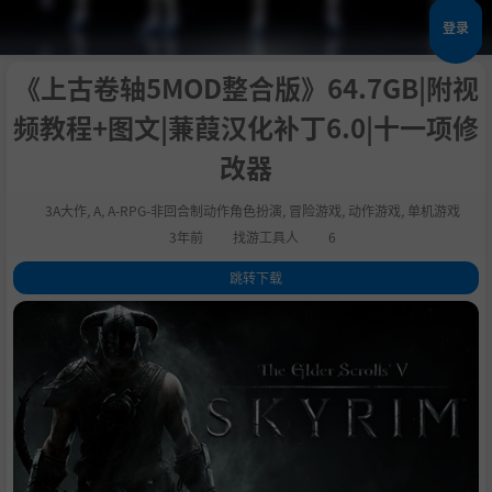
登录
《上古卷轴5MOD整合版》64.7GB|附视
频教程+图文|蒹葭汉化补丁6.0|十一项修
改器
3A大作
,
A
,
A-RPG-非回合制动作角色扮演
,
冒险游戏
,
动作游戏
,
单机游戏
3年前
找游工具人
6
跳转下载
1
.
关于这款游戏
2
.
游戏说明
3
.
整合说明
4
.
成人内容描述
5
.
系统需求
6
.
支持作者
7
.
学习版下载