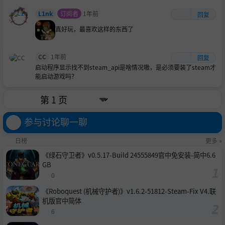
L1nk
订阅者
1年前
回复
真好玩，最喜欢这样的东西了
CC
1年前
回复
启动程序显示找不到steam_api是啥情况嗷，是必须要装了steam才
能启动游戏吗？
参与讨论聊一聊
日榜
更多 »
《绿石守卫者》v0.5.17-Build 24555849官中免安装-简中6.6
GB
0
《Roboquest (机械守护者)》v1.6.2-51812-Steam-Fix V4.联
机版官中简体
6