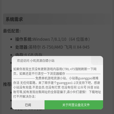
系统需求
最低配置:
操作系统:
Windows 7/8.1/10（64 位版本）
处理器:
英特尔 i5-750/AMD 飞鸿 II X4-945
内存:
8 GB 内存
欢迎访问 小叽资源白嫖小站
显卡:
英伟达 GTX 470 1GB /AMD HD 7870 2GB
如果你发现主页没有更新游戏内容用CTRL+F5强制刷新一下网
存储空间:
需要 151 GB 可用空间
页，如果还是不行清空一下浏览器缓存 ----------------------------------
--------------------- 免费单机游戏资源小站，小站靠guanggao艰难
存活 无任何套路，来了顺手搓个guanggao1-2次支持下吧，感谢
推荐配置:
小站没有充值.不卖会员.也没有打赏 也没有任何 公众号 抖音 B站
账号等,如有发现出售网址的全部是骗子,请小伙们谨慎！ 下载地址
操作系统:
Windows 7/8.1/10（64 位版本）
打不开解决办法：
处理器:
英特尔 i5-2400/AMD FX-8320
已阅
关于阿里云盘无文件
内存:
8 GB 内存