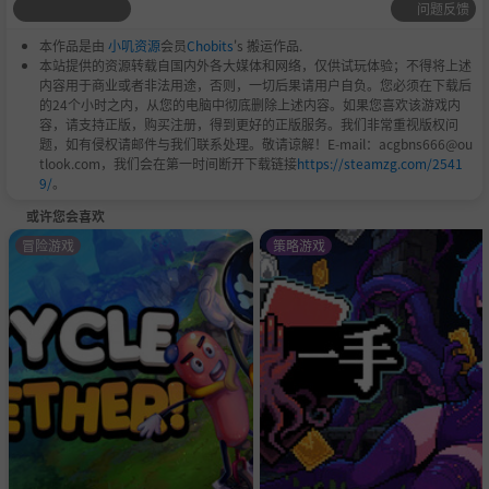
问题反馈
本作品是由
小叽资源
会员
Chobits
's 搬运作品.
本站提供的资源转载自国内外各大媒体和网络，仅供试玩体验；不得将上述
内容用于商业或者非法用途，否则，一切后果请用户自负。您必须在下载后
的24个小时之内，从您的电脑中彻底删除上述内容。如果您喜欢该游戏内
容，请支持正版，购买注册，得到更好的正版服务。我们非常重视版权问
题，如有侵权请邮件与我们联系处理。敬请谅解！E-mail：acgbns666@ou
tlook.com，我们会在第一时间断开下载链接
https://steamzg.com/2541
9/
。
或许您会喜欢
冒险游戏
策略游戏