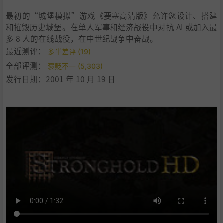
最初的“城堡模拟”游戏《要塞高清版》允许您设计、搭建
和摧毁历史城堡。在单人军事和经济战役中对抗 AI 或加入最
多 8 人的在线战役，在中世纪战争中奋战。
最近测评：
多半差评 (19)
全部评测：
褒贬不一 (5,303)
发行日期：2001 年 10 月 19 日