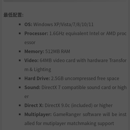
最低配置:
OS:
Windows XP/Vista/7/8/10/11
Processor:
1.6GHz equivalent Intel or AMD proc
essor
Memory:
512MB RAM
Video:
64MB video card with hardware Transfor
m & Lighting
Hard Drive:
2.5GB uncompressed free space
Sound:
DirectX 7 compatible sound card or high
er
Direct X:
DirectX 9.0c (included) or higher
Multiplayer:
GameRanger software will be inst
alled for mutiplayer matchmaking support