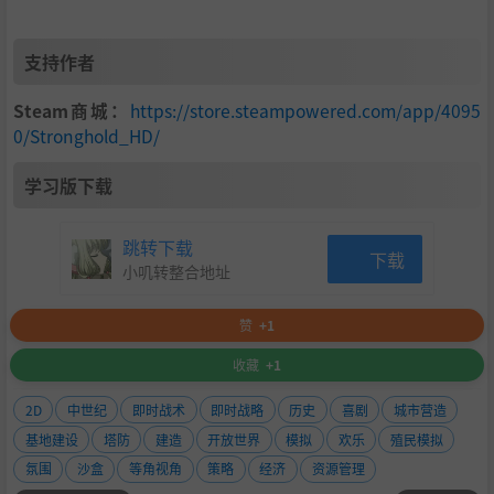
支持作者
Steam商城：
https://store.steampowered.com/app/4095
0/Stronghold_HD/
学习版下载
跳转下载
下载
小叽转整合地址
赞
+1
收藏
+1
2D
中世纪
即时战术
即时战略
历史
喜剧
城市营造
基地建设
塔防
建造
开放世界
模拟
欢乐
殖民模拟
氛围
沙盒
等角视角
策略
经济
资源管理