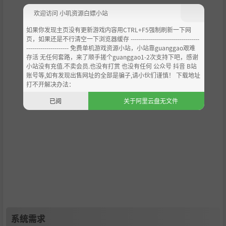
欢迎访问 小叽资源白嫖小站
如果你发现主页没有更新游戏内容用CTRL+F5强制刷新一下网
页，如果还是不行清空一下浏览器缓存 ----------------------------------
--------------------- 免费单机游戏资源小站，小站靠guanggao艰难
存活 无任何套路，来了顺手搓个guanggao1-2次支持下吧，感谢
小站没有充值.不卖会员.也没有打赏 也没有任何 公众号 抖音 B站
账号等,如有发现出售网址的全部是骗子,请小伙们谨慎！ 下载地址
打不开解决办法：
已阅
关于阿里云盘无文件
系统需求