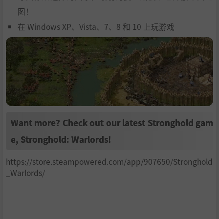
图！
在 Windows XP、Vista、7、8 和 10 上玩游戏
Want more? Check out our latest Stronghold gam
e,
Stronghold: Warlords
!
https://store.steampowered.com/app/907650/Stronghold
_Warlords/