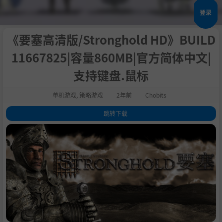
登录
《要塞高清版/Stronghold HD》BUILD
11667825|容量860MB|官方简体中文|
支持键盘.鼠标
单机游戏
,
策略游戏
2年前
Chobits
跳转下载
1
.
关于这款游戏
2
.
Want more? Check out our latest Stronghold game, Stronghold: Warl
ords!
3
.
系统需求
4
.
支持作者
5
.
学习版下载