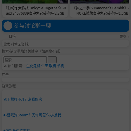
《独轮车大作战 Unicycle Together》-B
《神之一手 Summoner's Gambit》-T
uild 24576839官中免安装-简中2.3GB
NOKE镜像官中免安装-简中1.0GB
参与讨论聊一聊
日榜
更多 »
此类别暂无资料。
搜索-请尽量缩短关键字（如果搜不到）
🔥 热门搜索：
生化危机
仁王
联机
单机
广告
游戏教程
🚀
下载打不开？点我解决
🔑
游戏弹Steam？无许可怎么办-点我
🌐
游戏改中文教程