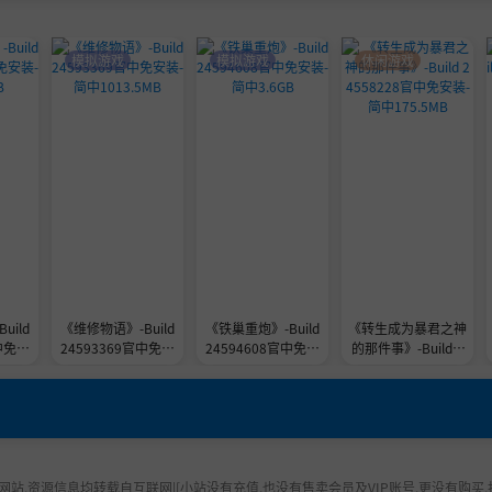
模拟游戏
模拟游戏
休闲游戏
uild
《维修物语》-Build
《铁巢重炮》-Build
《转生成为暴君之神
官中免安
24593369官中免安
24594608官中免安
的那件事》-Build 2
GB
装-简中1013.5MB
装-简中3.6GB
4558228官中免安
装-简中175.5MB
站,资源信息均转载自互联网|[小站没有充值.也没有售卖会员及VIP账号.更没有购买,