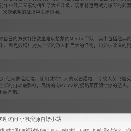
前作中经典元素均得到了大幅升级，玩家将运用威力爆表的武
一次次绝望的战境中杀出重围。
自己的方式打败数量难以想象的Mental军队，其中包括经典
牛、和克奴姆！对抗全新的敌人和巨大的怪物，比如被改造的
应对任何危险处境。使用威力惊人的双管猎枪、令敌人灰飞烟
新的自动霰弹枪，尽情的向Mental的侵略军团倾泄你的怒火
上威严吧。
欢迎访问 小叽资源白嫖小站
的游戏中释放激情！在改进后的难度下完成刺激的主线任务和
你发现主页没有更新游戏内容用CTRL+F5强制刷新一下网页，如果还是不行清空一下