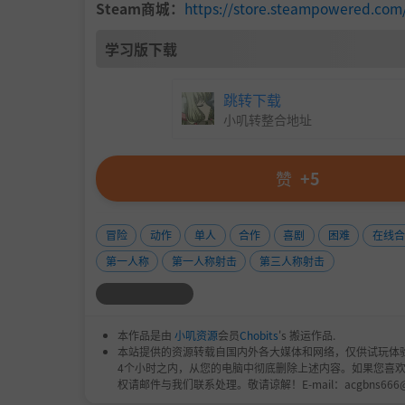
Steam商城：
https://store.steampowered.co
学习版下载
跳转下载
小叽转整合地址
赞
+5
冒险
动作
单人
合作
喜剧
困难
在线合
第一人称
第一人称射击
第三人称射击
本作品是由
小叽资源
会员
Chobits
's 搬运作品.
本站提供的资源转载自国内外各大媒体和网络，仅供试玩体
4个小时之内，从您的电脑中彻底删除上述内容。如果您喜
权请邮件与我们联系处理。敬请谅解！E-mail：acgbns666