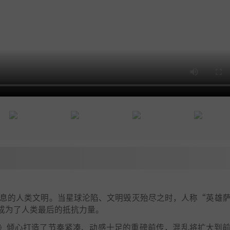
存一息的人类文明。当星球沦陷、文明毁灭殆尽之时，人称“英雄
成为了人类最后的抵抗力量。
萨姆》倾心打造了节奏紧凑、动感十足的重磅前传，混乱将扩大到