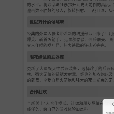
的水平。将混乱与狂暴提升到史无前例的高度。
迎击数不胜数的敌人，旋转扫射、且战且退，从
数以万计的侵略者
经典的外星入侵者带着新的增援部队回来了！用你
爆兵、斩首火箭手、克里尔骷髅、碎脸屠夫、蛮
令人作呕的呕吐怪、热衷杀戮的狂热者等等。
眼花缭乱的武器库
更新了大量毁灭性武器装备，选择趁手的兵器
林、强大无情的链锯发射器、经典的加农炮以及全
的武器，享受自瞄火箭炮和强大的死亡光束的无
合作狂欢
全新线上4人合作模式，让你和朋友尽情在劲爆
线任务，给自己的游戏体验加点料！
如果