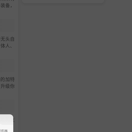
器装备，
的无头自
附体人、
灭的加特
。升级你
惊险的支
浏览器