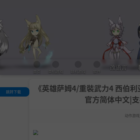
改语言
首页
单机游戏
联机游戏
软件
《英雄萨姆4/重裝武力4 西伯利亚大骚乱
跳转下载
官方简体中文|支
关于这款游戏
.
数以万计的侵
者
动作游戏
.
眼花缭乱的武
库
合作狂欢