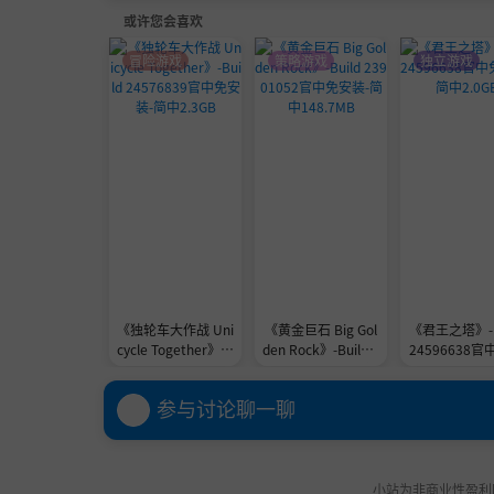
或许您会喜欢
冒险游戏
策略游戏
独立游戏
《独轮车大作战 Uni
《黄金巨石 Big Gol
《君王之塔》-B
cycle Together》-B
den Rock》-Build 2
24596638
uild 24576839官中
3901052官中免安
装-简中2.0
免安装-简中2.3GB
装-简中148.7MB
参与讨论聊一聊
小站为非商业性盈利网