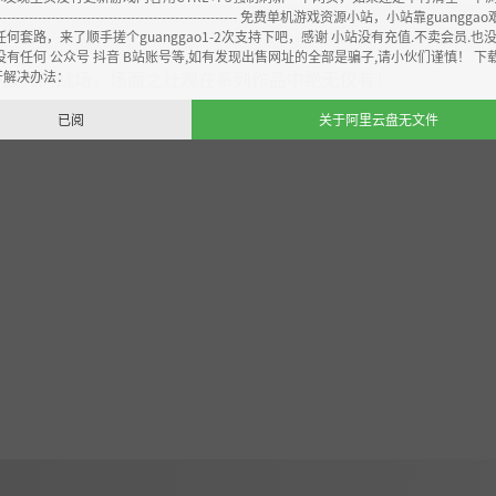
----------------------------------------------------- 免费单机游戏资源小站，小站靠guangg
任何套路，来了顺手搓个guanggao1-2次支持下吧，感谢 小站没有充值.不卖会员.也
没有任何 公众号 抖音 B站账号等,如有发现出售网址的全部是骗子,请小伙们谨慎！ 下
开解决办法：
万敌人的战场，场面之壮观在系列作品中绝无仅有！
已阅
关于阿里云盘无文件