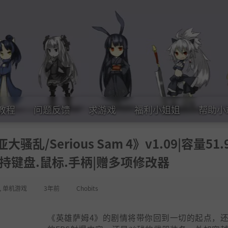
教程
问题反馈
求游戏
福利小姐姐
帮助小
/Serious Sam 4》v1.09|容量51.9
持键盘.鼠标.手柄|赠多项修改器
,
单机游戏
3年前
Chobits
《英雄萨姆4》的剧情将带你回到一切的起点，