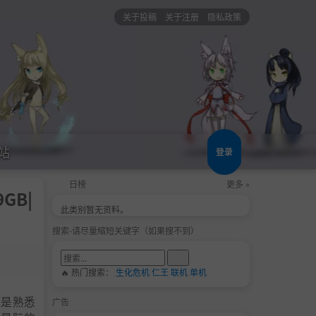
关于投稿
关于注册
隐私政策
站
登录
日榜
更多 »
GB|
此类别暂无资料。
搜索-请尽量缩短关键字（如果搜不到）
🔥 热门搜索：
生化危机
仁王
联机
单机
还是熟悉
广告