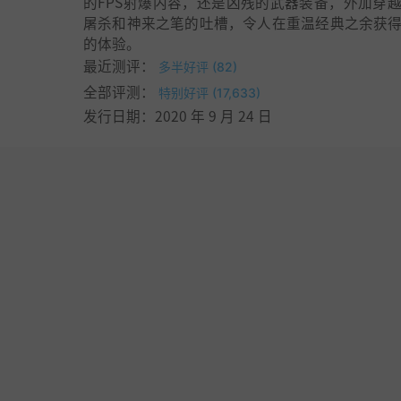
的FPS射爆内容，还是凶残的武器装备，外加穿
屠杀和神来之笔的吐槽，令人在重温经典之余获
的体验。
最近测评：
多半好评 (82)
全部评测：
特别好评 (17,633)
发行日期：2020 年 9 月 24 日