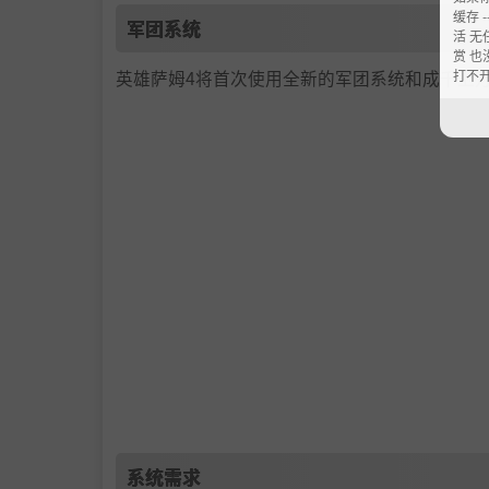
缓存 --
军团系统
活 无
赏 也
打不
英雄萨姆4将首次使用全新的军团系统和成千上
系统需求