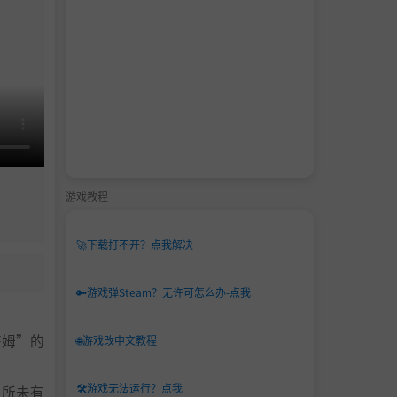
游戏教程
🚀
下载打不开？点我解决
🔑
游戏弹Steam？无许可怎么办-点我
萨姆”的
🌐
游戏改中文教程
🛠️
游戏无法运行？点我
前所未有