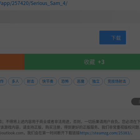
m/app/257420/Serious_Sam_4/
下载
收藏
+3
作
多人
射击
快节奏
恐怖
恶魔
独立
竞技场射击
验；不得将上述内容用于商业或者非法用途，否则，一切后果请用户自负。您必须在下
欢该游戏内容，请支持正版，购买注册，得到更好的正版服务。我们非常重视版权问题
@outlook.com，我们会在第一时间断开下载链接
https://steamzg.com/25383/
。