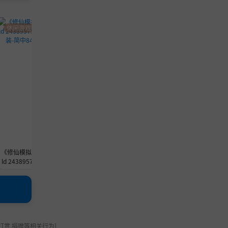
休闲游戏
休闲游戏
策略游戏
《修仙模拟器》-Bui
《Incremental Frog》-Build 2458
《梦塔比》-Build 
ld 24389575官中免
8726官中免安装-简中308.7MB
安装-简中
安装-简中841.3MB
打赏,捐赠等相关行为]