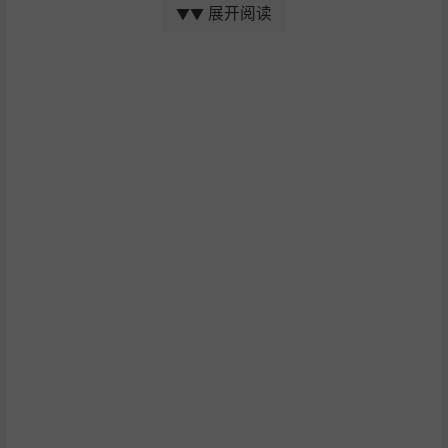
展开阅读
▼▼
改进方向
通灵塔2从一开始就进行了重新设计，目标是在所有方面都
比原来的有所改进，提供更快、更流畅的体验，更快、更激
烈的战斗，以及更具互动性和成就感的游戏体验。