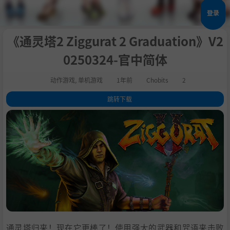
登录
《通灵塔2 Ziggurat 2 Graduation》V2
0250324-官中简体
动作游戏
,
单机游戏
1年前
Chobits
2
跳转下载
1
.
关于这款游戏
2
.
邪恶潜伏在暗处
3
.
最佳的Fps游戏！
4
.
没有相同的游戏
5
.
回到城堡
6
.
改进方向
7
.
系统需求
8
.
支持作者
9
.
学习版下载
通灵塔归来！现在它更棒了！使用强大的武器和咒语来击败