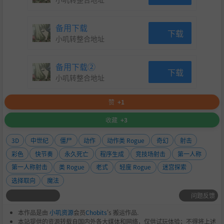
备用下载
下载
小叽转整合地址
备用下载②
下载
小叽转整合地址
赞
+1
收藏
+3
3D
中世纪
僵尸
动作
动作类 Rogue
奇幻
射击
彩色
快节奏
永久死亡
程序生成
竞技场射击
第一人称
第一人称射击
类 Rogue
老式
轻度 Rogue
迷宫探索
选择取向
魔法
问题反馈
本作品是由
小叽资源
会员
Chobits
's 搬运作品.
本站提供的资源转载自国内外各大媒体和网络，仅供试玩体验；不得将上述