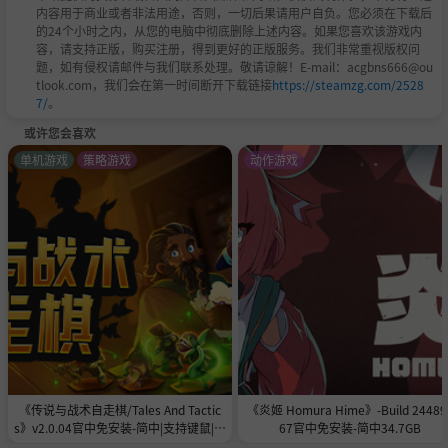
内容用于商业或者非法用途，否则，一切后果请用户自负。您必须在下载后
的24个小时之内，从您的电脑中彻底删除上述内容。如果您喜欢该游戏内
容，请支持正版，购买注册，得到更好的正版服务。我们非常重视版权问
题，如有侵权请邮件与我们联系处理。敬请谅解！E-mail：acgbns666@ou
tlook.com，我们会在第一时间断开下载链接
https://steamzg.com/2528
7/
。
或许您会喜欢
单机游戏
策略游戏
动作游戏
《传说与战术自走棋/Tales And Tactic
《炎姬 Homura Hime》-Build 24489
s》v2.0.04官中免安装-简中|支持键鼠|容
67官中免安装-简中34.7GB
量5GB