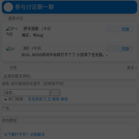
参与讨论聊一聊
最新评论
伊卡洛斯
1年前
回复
确实，有bug
XX
1年前
回复
BUG...BOSS房间半血就打不了了 小怪清了也无敌。。
日榜
更多 »
此类别暂无资料。
搜索-请尽量缩短关键字（如果搜不到）
🔥 热门搜索：
生化危机
仁王
联机
单机
广告
游戏教程
🚀
下载打不开？点我解决