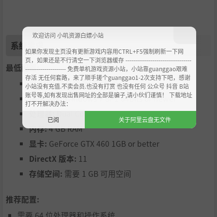
欢迎访问 小叽资源白嫖小站
系统需求
如果你发现主页没有更新游戏内容用CTRL+F5强制刷新一下网
页，如果还是不行清空一下浏览器缓存 ----------------------------------
最低配置:
--------------------- 免费单机游戏资源小站，小站靠guanggao艰难
存活 无任何套路，来了顺手搓个guanggao1-2次支持下吧，感谢
需要 64 位处理器和操作系统
小站没有充值.不卖会员.也没有打赏 也没有任何 公众号 抖音 B站
账号等,如有发现出售网址的全部是骗子,请小伙们谨慎！ 下载地址
操作系统:
Windows 7 SP1 64bits or newer
打不开解决办法：
处理器:
Dual Core processor
已阅
关于阿里云盘无文件
内存:
4 GB RAM
显卡:
GeForce GTX 460 1GB or better
DirectX 版本:
11
存储空间:
需要 1 GB 可用空间
推荐配置:
需要 64 位处理器和操作系统