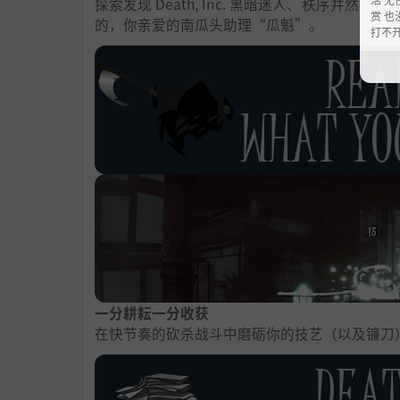
探索发现 Death, Inc. 黑暗迷人、秩序
赏 也
的，你亲爱的南瓜头助理“瓜魁”。
打不
一分耕耘一分收获
在快节奏的砍杀战斗中磨砺你的技艺（以及镰刀）