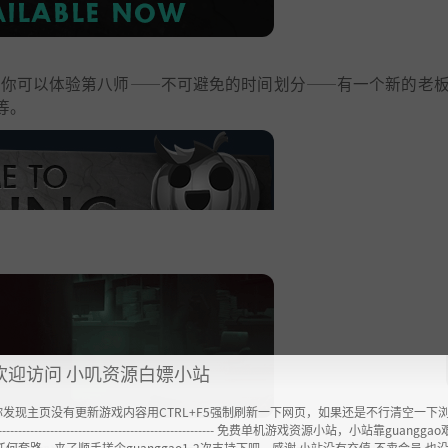
在你可以体验第八师——不可避免的时间划分——有一个新的老
等。
欢迎访问 小叽资源白嫖小站
你发现主页没有更新游戏内容用CTRL+F5强制刷新一下网页，如果还是不行清空一下
----------------------------------------------------- 免费单机游戏资源小站，小站靠guangg
任何套路，来了顺手搓个guanggao1-2次支持下吧，感谢 小站没有充值.不卖会员.也