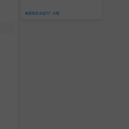
🛠️
游戏无法运行？点我