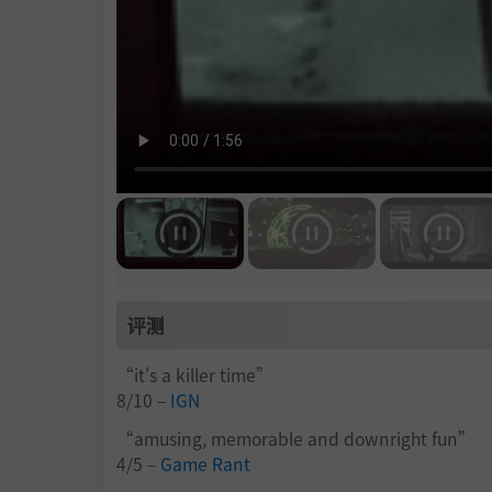
评测
“it's a killer time”
8/10 –
IGN
“amusing, memorable and downright fun”
4/5 –
Game Rant