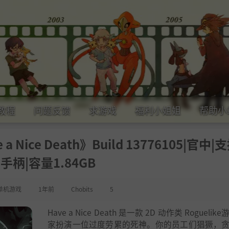
教程
问题反馈
求游戏
福利小姐姐
帮助小
ice Death》Build 13776105|官中|
.手柄|容量1.84GB
单机游戏
1年前
Chobits
5
Have a Nice Death 是一款 2D 动作类 Rogueli
家扮演一位过度劳累的死神。你的员工们猖獗，