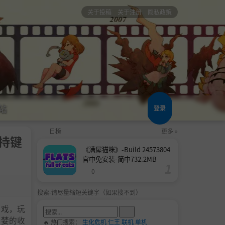
关于投稿
关于注册
隐私政策
站
登录
日榜
更多 »
支持键
《满屋猫咪》-Build 24573804
官中免安装-简中732.2MB
0
搜索-请尽量缩短关键字（如果搜不到）
ke游戏，玩
贪婪的收
🔥 热门搜索：
生化危机
仁王
联机
单机