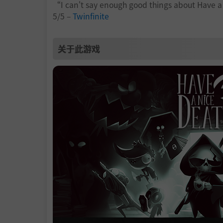
“I can't say enough good things about Have 
5/5 –
Twinfinite
关于此游戏