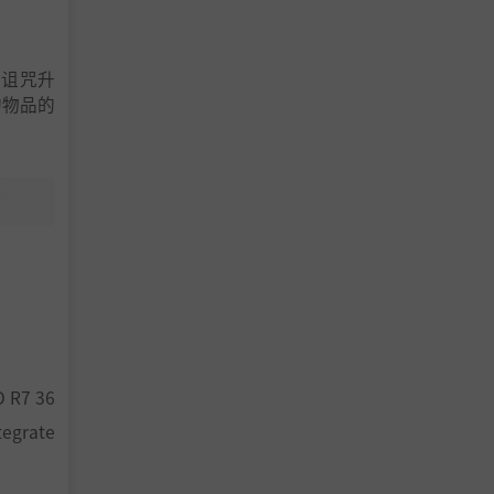
的诅咒升
的物品的
D R7 36
tegrate