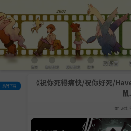
改语言
首页
单机游戏
联机游戏
软件
《祝你死得痛快/祝你好死/Have a N
跳转下载
鼠
评测
关于此游戏
动作游戏
,
系统需求
支持作者
学习