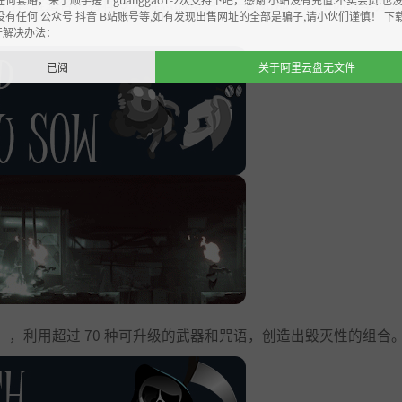
井然的各部门，邂逅各种各样令人难忘的角色——比如那个总和你分享办
没有任何 公众号 抖音 B站账号等,如有发现出售网址的全部是骗子,请小伙们谨慎！ 下
开解决办法：
已阅
关于阿里云盘无文件
，利用超过 70 种可升级的武器和咒语，创造出毁灭性的组合