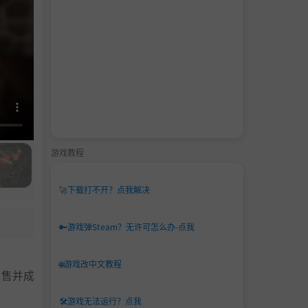
游戏教程
🚀
下载打不开？点我解决
🔑
游戏弹Steam？无许可怎么办-点我
🌐
游戏改中文教程
销售并成
🛠️
游戏无法运行？点我