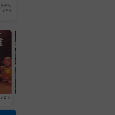
载后的2
，如有侵
模拟游戏
模拟游戏
638官中
《维修物语》-Build 24593369官中
《铁巢重炮》-Build 2459460
免安装-简中1013.5MB
免安装-简中3.6GB