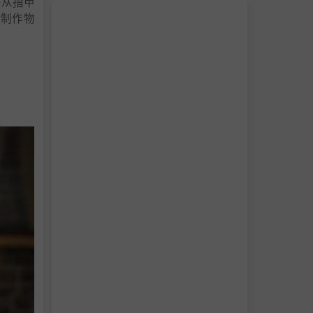
—从指甲
，制作物