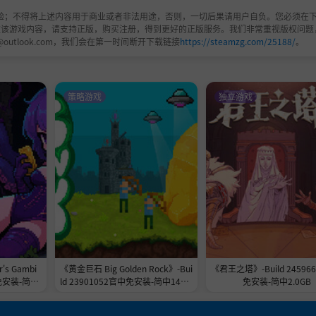
验；不得将上述内容用于商业或者非法用途，否则，一切后果请用户自负。您必须在下
欢该游戏内容，请支持正版，购买注册，得到更好的正版服务。我们非常重视版权问题
@outlook.com，我们会在第一时间断开下载链接
https://steamzg.com/25188/
。
策略游戏
独立游戏
s Gambi
《黄金巨石 Big Golden Rock》-Bui
《君王之塔》-Build 24596
免安装-简中
ld 23901052官中免安装-简中148.7
免安装-简中2.0GB
MB