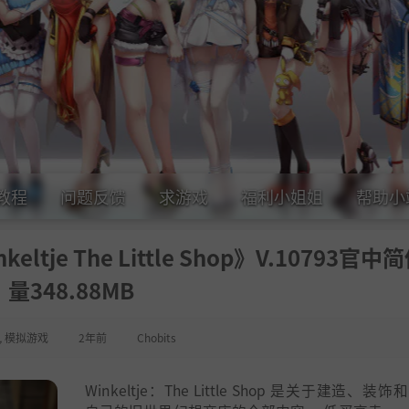
教程
问题反馈
求游戏
福利小姐姐
帮助小
je The Little Shop》V.10793官中
量348.88MB
,
模拟游戏
2年前
Chobits
Winkeltje：The Little Shop 是关于建造、装