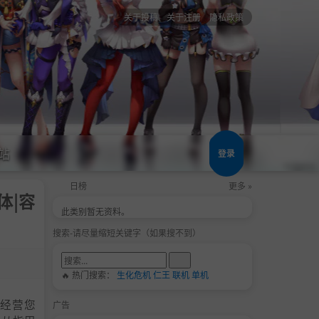
关于投稿
关于注册
隐私政策
站
登录
日榜
更多 »
简体|容
此类别暂无资料。
搜索-请尽量缩短关键字（如果搜不到）
🔥 热门搜索：
生化危机
仁王
联机
单机
饰和经营您
广告