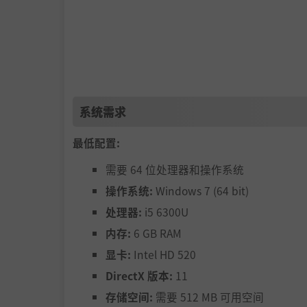
收集资源并决定制作哪些物品以获得最佳利润率
在专门的制作站制作物品，从裁缝台和锻造
获得经验以制作更高质量的物品（并以更高
系统需求
最低配置:
需要 64 位处理器和操作系统
扩大商店的食品库存，在您自己的菜园中种植美
操作系统:
Windows 7 (64 bit)
处理器:
i5 6300U
购买种子，种植它们，给它们充足的水（和
内存:
6 GB RAM
小心你的本土农产品。如果它们得不到照顾
显卡:
Intel HD 520
DirectX 版本:
11
存储空间:
需要 512 MB 可用空间