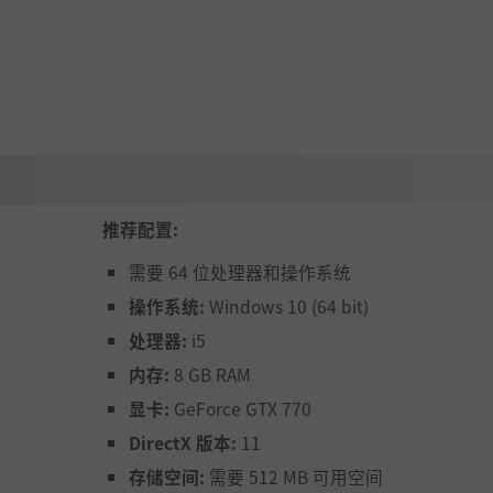
。
台到炼金台。
的价格出售它们！）。
推荐配置:
需要 64 位处理器和操作系统
味的洋蓟、花椰菜、土豆和其他农作物。
操作系统:
Windows 10 (64 bit)
处理器:
i5
爱）。收获庄稼在您的商店出售。
内存:
8 GB RAM
，它们可能会枯萎死亡。
显卡:
GeForce GTX 770
DirectX 版本:
11
存储空间:
需要 512 MB 可用空间