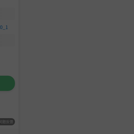
您打对了
50_1
问题反馈