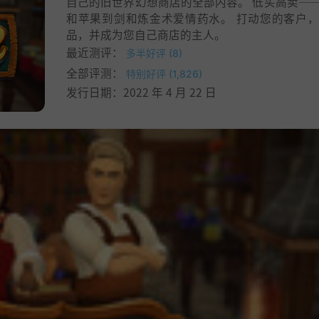
自己的旧世界幻想商店的全部内容。 低买高卖—
和苹果到剑和炼金术爱情药水。 打动您的客户
品，并成为您自己商店的主人。
最近测评：
多半好评 (8)
全部评测：
特别好评 (1,826)
发行日期：2022 年 4 月 22 日