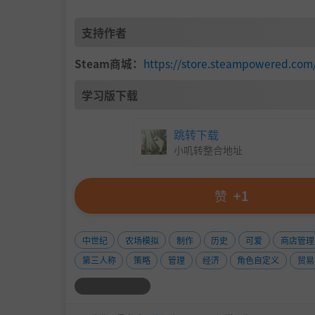
支持作者
为每个新季节的客户需求变化做好准备。随机事
牌，则可能会获得可观的利润）。
Steam商城：
https://store.steampowered.co
学习版下载
跳转下载
小叽转整合地址
赞
+1
中世纪
农场模拟
制作
历史
可爱
商店管理
第三人称
策略
管理
经济
角色自定义
贸易