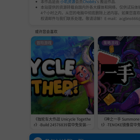
本作品是由
小叽资源
会员
Chobits
's 搬运作品.
本站提供的资源转载自国内外各大媒体和网络，仅供试玩体
4个小时之内，从您的电脑中彻底删除上述内容。如果您喜
权请邮件与我们联系处理。敬请谅解！E-mail：acgbns666
或许您会喜欢
冒险游戏
策略游戏
《独轮车大作战 Unicycle Togethe
《神之一手 Summoner'
r》-Build 24576839官中免安装-简
t》-TENOKE镜像官中
中2.3GB
1.0GB