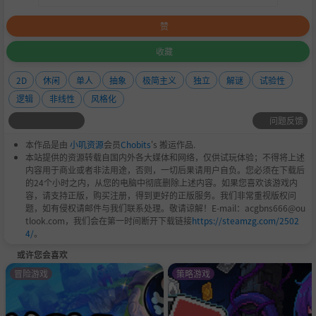
赞
收藏
2D
休闲
单人
抽象
极简主义
独立
解谜
试验性
逻辑
非线性
风格化
问题反馈
本作品是由
小叽资源
会员
Chobits
's 搬运作品.
本站提供的资源转载自国内外各大媒体和网络，仅供试玩体验；不得将上述
内容用于商业或者非法用途，否则，一切后果请用户自负。您必须在下载后
的24个小时之内，从您的电脑中彻底删除上述内容。如果您喜欢该游戏内
容，请支持正版，购买注册，得到更好的正版服务。我们非常重视版权问
题，如有侵权请邮件与我们联系处理。敬请谅解！E-mail：acgbns666@ou
tlook.com，我们会在第一时间断开下载链接
https://steamzg.com/2502
4/
。
或许您会喜欢
冒险游戏
策略游戏