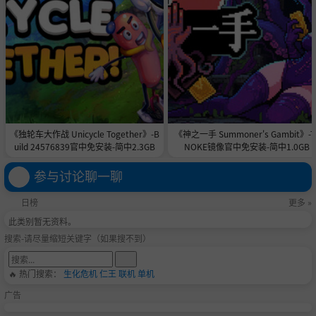
《独轮车大作战 Unicycle Together》-B
《神之一手 Summoner's Gambit》-T
uild 24576839官中免安装-简中2.3GB
NOKE镜像官中免安装-简中1.0GB
参与讨论聊一聊
日榜
更多 »
此类别暂无资料。
搜索-请尽量缩短关键字（如果搜不到）
🔥 热门搜索：
生化危机
仁王
联机
单机
广告