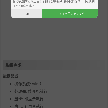
账号等,如有发现出售网址的全部是骗子,请小伙们谨慎！ 下载地址
打不开解决办法：
已阅
关于阿里云盘无文件
系统需求
最低配置:
操作系统:
win 7
处理器:
能开机就行
显卡:
能显示就行
声卡:
有声音就行