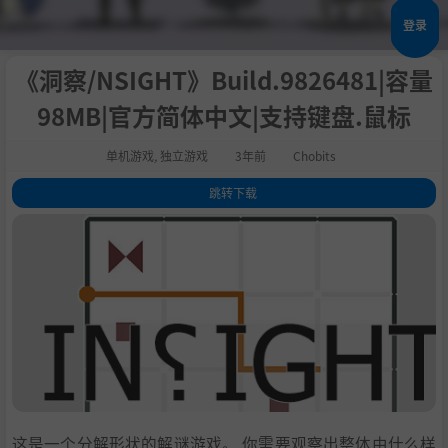
登录
《洞察/NSIGHT》Build.9826481|容量
98MB|官方简体中文|支持键盘.鼠标
单机游戏
,
独立游戏
3年前
Chobits
跳转下载
1
.
关于这款游戏
2
.
系统需求
3
.
支持作者
4
.
学习版下载
这是一个分解形状的解谜游戏。 你需要观察出整体由什么样