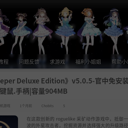
教程
问题反馈
求游戏
福利小姐姐
帮助小
r Deluxe Edition》v5.0.5-官中免安
键鼠.手柄|容量904MB
机游戏
1个月前
Chobits
5
在这款创新的 roguelike 采矿动作游戏中，抵御
波的外星攻击者，挖掘资源并选择强大的升级路