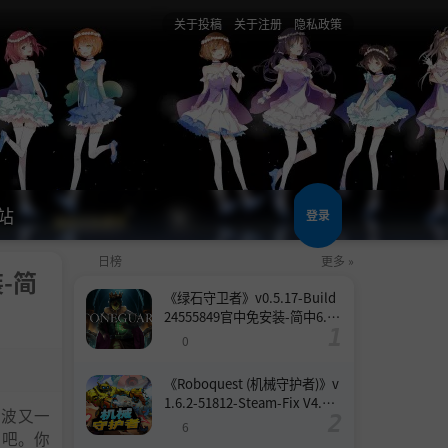
关于投稿
关于注册
隐私政策
站
登录
日榜
更多 »
装-简
《绿石守卫者》v0.5.17-Build
24555849官中免安装-简中6.6
GB
0
《Roboquest (机械守护者)》v
1.6.2-51812-Steam-Fix V4.联
一波又一
机版官中简体
6
径吧。你