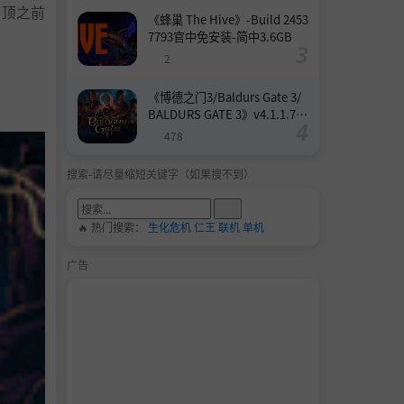
穹顶之前
《蜂巢 The Hive》-Build 2453
7793官中免安装-简中3.6GB
2
《博德之门3/Baldurs Gate 3/
BALDURS GATE 3》v4.1.1.739
8727-Build 24532579官中免安
478
装-简中158.6GB
搜索-请尽量缩短关键字（如果搜不到）
🔥 热门搜索：
生化危机
仁王
联机
单机
广告