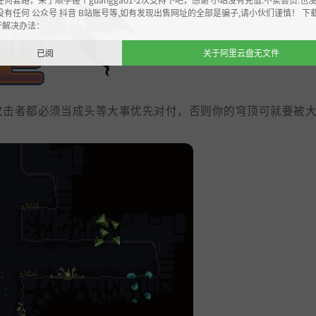
没有任何 公众号 抖音 B站账号等,如有发现出售网址的全部是骗子,请小伙们谨慎！ 下
开解决办法：
掌控防御系统，击退外
已阅
关于阿里云盘无文件
攻击者都必须当成头等大事优先对付，否则你的穹顶可就要被