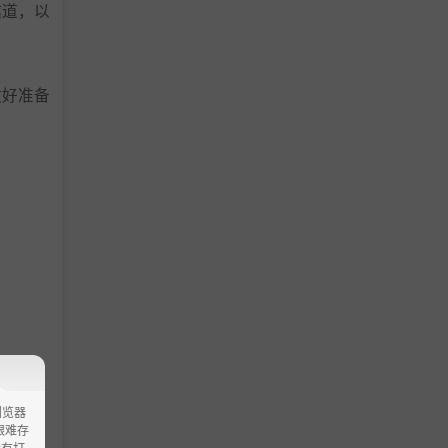
隧道，以
做好准备
浏览器
ao艰难存
没有打