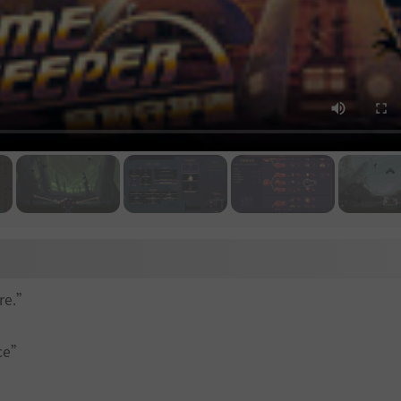
ore.”
nce”