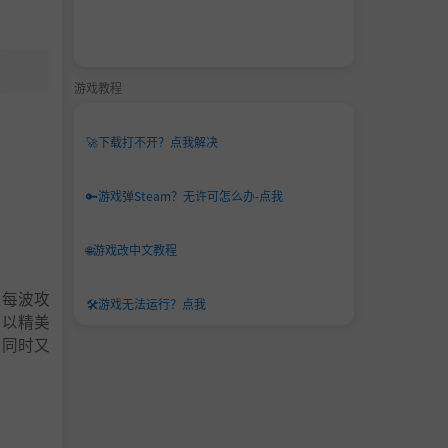
游戏教程
🚀
下载打不开？点我解决
🔑
游戏弹Steam？无许可怎么办-点我
🌐
游戏改中文教程
用每波攻
🛠️
游戏无法运行？点我
》以精美
，同时又