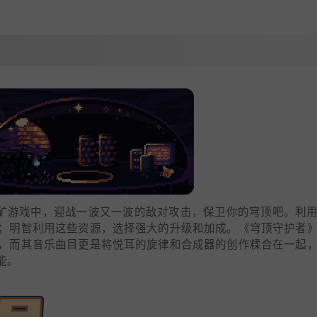
 生存采矿游戏中，迎战一波又一波的敌对攻击，保卫你的穹顶吧。利
；明智利用这些资源，选择强大的升级和加成。《穹顶守护者
，而其音乐曲目更是将悦耳的旋律和合成器的创作糅合在一起
能。