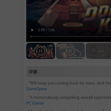
评测
“Will keep you coming back for more. And m
GameSpew
“A tremendously compelling overall experie
PC Gamer