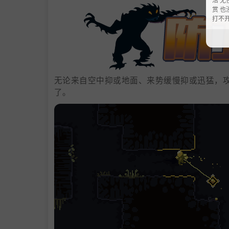
赏 也
打不
无论来自空中抑或地面、来势缓慢抑或迅猛，
了。