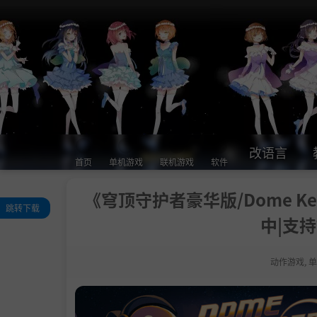
改语言
首页
单机游戏
联机游戏
软件
《穹顶守护者豪华版/Dome Keepe
跳转下载
中|支持
评测
关于此游戏
动作游戏
,
单
系统需求
支持作者
学习