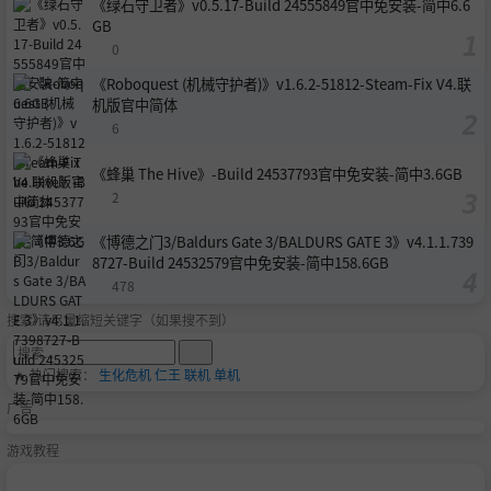
《绿石守卫者》v0.5.17-Build 24555849官中免安装-简中6.6
GB
0
《Roboquest (机械守护者)》v1.6.2-51812-Steam-Fix V4.联
机版官中简体
6
《蜂巢 The Hive》-Build 24537793官中免安装-简中3.6GB
2
《博德之门3/Baldurs Gate 3/BALDURS GATE 3》v4.1.1.739
8727-Build 24532579官中免安装-简中158.6GB
478
搜索-请尽量缩短关键字（如果搜不到）
🔥 热门搜索：
生化危机
仁王
联机
单机
广告
游戏教程