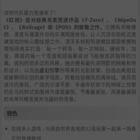
次世代反重力竞速来了！
《红视》是对经典另类竞速作品《F-Zero》、《WipeOu
t》、《Rollcage》和《POD》的致敬之作。
它拥有风格硬
朗、速度与难度并存的丰满驾驶体验，让人沉浸在街机式竞
速游戏的核心酷炫感之中。漂浮系统和驾驶模型都是根据物
理规则真实打造：每一个转弯，每一次倾斜，硬刹车，加
速，赛道的每一个弯道和扭曲都会对飞船施加其独特的力
量。锐利的低多边形风格，融合拥有最先进阴影的网格和地
形设计，以及由
虚幻引擎
所带来的光影效果，创造出美丽且
能被瞬间识别的美学场景。吹着徐徐微风的海岸线，诡异而
冰冷的景观，广阔的沙漠平原：半废弃状态下的地球上忧郁
的反乌托邦式氛围将为速度最快、节奏最紧张、风景最美丽
的未来风格竞速充当最好的背景。
特色
在线多人游戏 - 与来自世界各地的12名玩家一起来一场真
正的竞速挑战