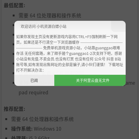
合之中。
最低配置:
需要 64 位处理器和操作系统
沉浸式VR
操作系统:
Windows 7
欢迎访问 小叽资源白嫖小站
我们一直在努力为您带来最优秀的VR游戏。戴上头戴式显示
处理器:
i3 2.6Ghz
如果你发现主页没有更新游戏内容用CTRL+F5强制刷新一下网
器，体验前所未有过的3D感和距离感，你就会知道哪里才是
页，如果还是不行清空一下浏览器缓存 ----------------------------------
内存:
4 GB RAM
真正的巅峰，且拥有全新的控制感。
VR支持为可选功能
。
--------------------- 免费单机游戏资源小站，小站靠guanggao艰难
显卡:
GTX 560 or equivalent
存活 无任何套路，来了顺手搓个guanggao1-2次支持下吧，感谢
小站没有充值.不卖会员.也没有打赏 也没有任何 公众号 抖音 B站
操控性
DirectX 版本:
11
账号等,如有发现出售网址的全部是骗子,请小伙们谨慎！ 下载地址
打不开解决办法：
存储空间:
需要 6 GB 可用空间
以800公里/小时的速度参与竞速时，操控性将会是最重要的
已阅
关于阿里云盘无文件
支持 VR:
SteamVR or Oculus PC. Keyboard or game
一项体验。《红视》拥有源自四轴飞行器和真实磁力的可靠
的物理机制。我们研究出了次世代的反重力操控性。你在面
pad required
对转角的时候可以无需减速，但你必须做好准备并使出浑身
解数。转向、平移和快速脱离转角只是基础操作：升级和道
推荐配置:
具会让你对飞船的性能拥有更好的控制力。你必须先对你的
飞船拥有十足的掌控力，才能向更高端的赛道发起冲刺。
需要 64 位处理器和操作系统
操作系统:
Windows 10
繁华的Discord社区
处理器:
i5 2.6Ghz