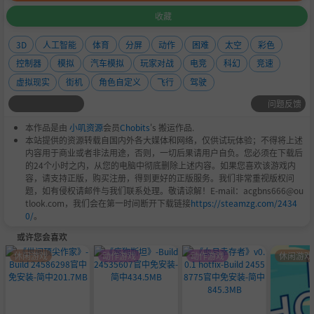
这里最受欢迎的运动之一就是“太阳系红视竞速联赛”：史
收藏
上竞技速度最快的联赛。在这里，人类最优秀的飞行员会驾
驶高速反重力飞船在磁力轨道上进行竞技，冒着生命危险穿
3D
人工智能
体育
分屏
动作
困难
太空
彩色
梭在赛道的各个角落，来换取永无止境的荣耀。
控制器
模拟
汽车模拟
玩家对战
电竞
科幻
竞速
虚拟现实
街机
角色自定义
飞行
驾驶
问题反馈
本作品是由
小叽资源
会员
Chobits
's 搬运作品.
本站提供的资源转载自国内外各大媒体和网络，仅供试玩体验；不得将上述
内容用于商业或者非法用途，否则，一切后果请用户自负。您必须在下载后
的24个小时之内，从您的电脑中彻底删除上述内容。如果您喜欢该游戏内
容，请支持正版，购买注册，得到更好的正版服务。我们非常重视版权问
题，如有侵权请邮件与我们联系处理。敬请谅解！E-mail：acgbns666@ou
tlook.com，我们会在第一时间断开下载链接
https://steamzg.com/2434
0/
。
或许您会喜欢
休闲游戏
动作游戏
动作游戏
休闲游戏