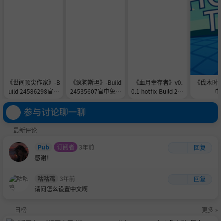
《世间顶尖作家》-B
《疯狗斯坦》-Build
《血月幸存者》v0.
《伐木时刻》v
uild 24586298官中
24535607官中免安
0.1 hotfix-Build 245
中
免安装-简中201.7M
装-简中434.5MB
58775官中免安装-
B
简中845.3MB
参与讨论聊一聊
最新评论
Pub
订阅者
3年前
回复
感谢！
咕咕鸡
3年前
回复
请问怎么设置中文啊
日榜
更多 »