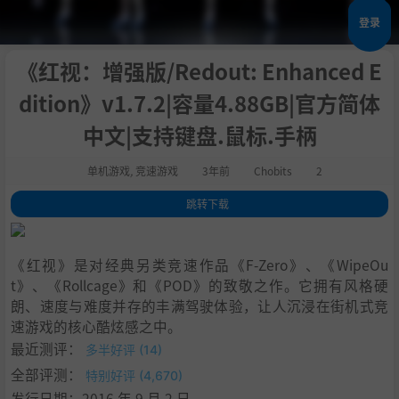
登录
《红视：增强版/Redout: Enhanced E
dition》v1.7.2|容量4.88GB|官方简体
中文|支持键盘.鼠标.手柄
单机游戏
,
竞速游戏
3年前
Chobits
2
跳转下载
1
.
关于这款游戏
2
.
特色
《红视》是对经典另类竞速作品《F-Zero》、《WipeOu
3
.
速度
t》、《Rollcage》和《POD》的致敬之作。它拥有风格硬
4
.
在线多人游戏
朗、速度与难度并存的丰满驾驶体验，让人沉浸在街机式竞
5
.
动态音轨
速游戏的核心酷炫感之中。
6
.
沉浸式VR
最近测评：
多半好评 (14)
7
.
操控性
全部评测：
特别好评 (4,670)
8
.
繁华的Discord社区
发行日期：2016 年 9 月 2 日