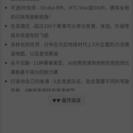
可选VR支持 - Oculus Rift、HTC Vive或OSVR。拥有全新
的闪亮驾驶舱视角！
生涯模式 - 超过100个赛事可以参与竞赛、体验，升级等
级并改造你的飞船
多样化的世界 - 分布在灾后地球时代上5大位置的25张赛
道地图，以及首领赛道
永不无聊 - 11种赛事类型，从经典竞速到创新的竞技场比
赛和基于得分的耐力赛
打造你自己的故事 - 6支竞速队伍，各自需要不同的驾驶
风格，4种越来越快的竞速类型
道具 - 10余种以竞速为核心的可升级道具：额外加速、护
展开阅读
▼▼
盾、自我维修机器人、先进吸引系统、气流强化器等
动听的音乐 - 完全支持5.1声道的动态音轨，速度越快，
节奏越美妙！