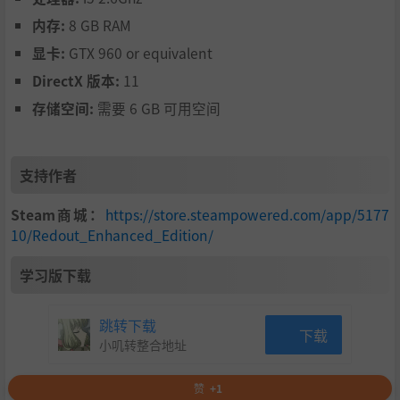
无论你是个休闲多人游戏比赛爱好者，或者只是想在休息时
内存:
8 GB RAM
间聊聊天，官方Discord服务器都在等待着你：
https://disc
显卡:
GTX 960 or equivalent
ord.me/redout
！加入我们的社区，你可以了解到那些帮我
DirectX 版本:
11
们打造了《红视》传说和生态系统的人和事，获得关于开发
的独家信息，以及抢先了解到《红视》宇宙中将会发生的一
存储空间:
需要 6 GB 可用空间
切。
丰富的游戏背景
支持作者
公元2560年。
Steam商城：
https://store.steampowered.com/app/5177
地球上的自然资源已经消耗殆尽。全球变暖导致北极冰盖融
10/Redout_Enhanced_Edition/
化，热带风暴在除了沙漠地带以外的全球范围肆虐。
被遗留在地球上或拒绝离开的人类的子孙后代在仅剩几个贫
学习版下载
民窟中挣扎求存。而另一些人则在地球上人口最多的几处城
市的旧址上建立起了巨大的都市。不过大多数人类都移居到
跳转下载
了月球、火星、土卫六以及其他木星的卫星上。地球通常只
下载
小叽转整合地址
作为一些娱乐活动的举办场所，比如高速竞赛、未来主义游
乐场和动物园等等，让本地居民能在如此恶劣的环境中工作
赞
+1
和养活自己。