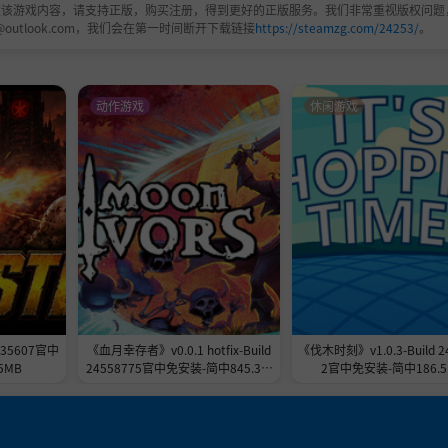
欢该游戏内容，请支持正版，购买注册，得到更好的正版服务。我们非常重视版权问题
@outlook.com，我们会在第一时间断开下载链接
https://steamzg.com/24253/
。
动作游戏
休闲游戏
样的随机事件，与梦境居民为伍还是为敌取决于你的决策；
535607官中
《血月幸存者》v0.0.1 hotfix-Build
《伐木时刻》v1.0.3-Build 2
5MB
24558775官中免安装-简中845.3M
2官中免安装-简中186.5
B