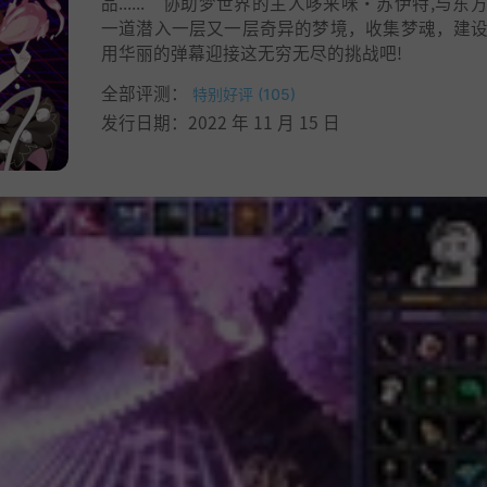
品......”协助梦世界的主人哆来咪·苏伊特,与东
一道潜入一层又一层奇异的梦境，收集梦魂，建
用华丽的弹幕迎接这无穷无尽的挑战吧!
全部评测：
特别好评 (105)
发行日期：2022 年 11 月 15 日