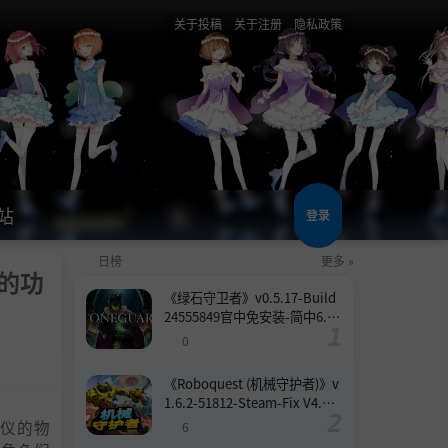
关于投稿
关于注册
隐私政策
站
登录
日榜
更多 »
内的功
《绿石守卫者》v0.5.17-Build
24555849官中免安装-简中6.6
GB
0
《Roboquest (机械守护者)》v
1.6.2-51812-Steam-Fix V4.联
机版官中简体
仪的物
6