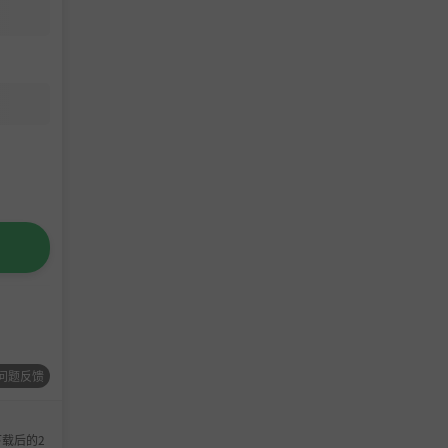
额外技能
问题反馈
载后的2