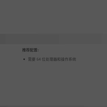
随机的天赋，合理搭配技能，迎接各式敌人的挑战。
推荐配置:
需要 64 位处理器和操作系统