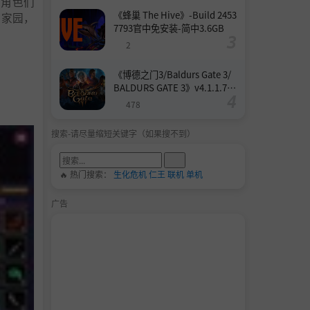
方角色们
《蜂巢 The Hive》-Build 2453
设家园，
7793官中免安装-简中3.6GB
2
《博德之门3/Baldurs Gate 3/
BALDURS GATE 3》v4.1.1.739
8727-Build 24532579官中免安
478
装-简中158.6GB
搜索-请尽量缩短关键字（如果搜不到）
🔥 热门搜索：
生化危机
仁王
联机
单机
广告