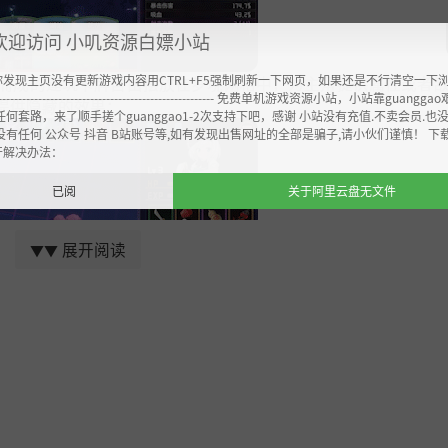
欢迎访问 小叽资源白嫖小站
你发现主页没有更新游戏内容用CTRL+F5强制刷新一下网页，如果还是不行清空一下
而成的建筑卡牌自由摆放在梦境网格中，为主角提供属性或者
----------------------------------------------------- 免费单机游戏资源小站，小站靠guangg
提供隐藏的效果；
任何套路，来了顺手搓个guanggao1-2次支持下吧，感谢 小站没有充值.不卖会员.也
没有任何 公众号 抖音 B站账号等,如有发现出售网址的全部是骗子,请小伙们谨慎！ 下
开解决办法：
已阅
关于阿里云盘无文件
展开阅读
▼▼