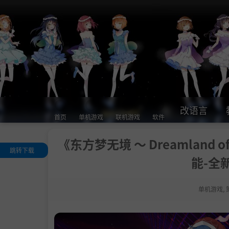
改语言
首页
单机游戏
联机游戏
软件
《东方梦无境 ～ Dreamland o
跳转下载
能-全
关于这款游戏
特色
单机游戏
,
可操作角色
.
赶紧开始你的
世界之旅吧~
系统需求