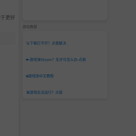
助于更好
游戏教程
🚀
下载打不开？点我解决
🔑
游戏弹Steam？无许可怎么办-点我
🌐
游戏改中文教程
🛠️
游戏无法运行？点我