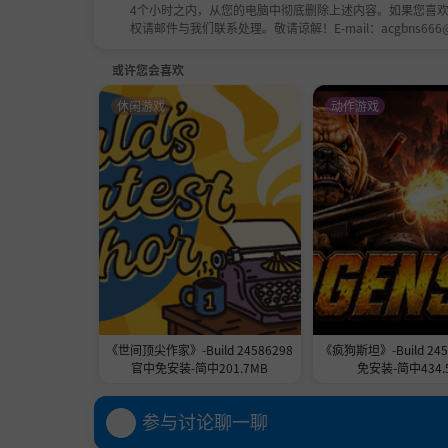
4个小时之内，从您的电脑中彻底删除上述内容。如果您喜
权请邮件与我们联系处理。敬请谅解！E-mail：acgbns666
或许您会喜欢
休闲游戏
动作游戏
梦境奇遇：
在梦世界的探索之旅中会遭遇多种多
《世间顶尖作家》-Build 24586298
《疯狗斯坦》-Build 24
官中免安装-简中201.7MB
免安装-简中434.
参与讨论聊一聊