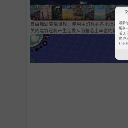
如果
自由规划梦境世界：
使用由幻想乡各地场景凝结
缓存 --
关的建筑还将产生连携从而营造出丰富的景色并
活 无
赏 也
打不