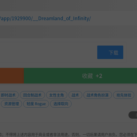
/app/1929900/__Dreamland_of_Infinity/
机词条的各式装备外，只要你不断探索，就有机会收集到附带
下载
收藏
+2
即时战术
回合制战术
女性主角
战术
战术角色扮演
抢先体验
资源管理
轻度 Rogue
选择取向
验；不得将上述内容用于商业或者非法用途，否则，一切后果请用户自负。您必须在下