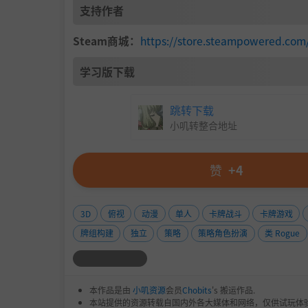
支持作者
Steam商城：
https://store.steampowered.com
学习版下载
梦魂道具：
梦世界中充满了可能性，除了大量随
跳转下载
的强力装备，极大丰富战斗的形态；
小叽转整合地址
赞
+4
3D
俯视
动漫
单人
卡牌战斗
卡牌游戏
牌组构建
独立
策略
策略角色扮演
类 Rogue
本作品是由
小叽资源
会员
Chobits
's 搬运作品.
本站提供的资源转载自国内外各大媒体和网络，仅供试玩体