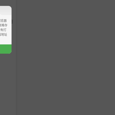
浏览器
敌人，相
ao艰难存
没有打
载地址