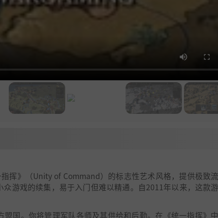
》（Unity of Command）的标志性艺术风格，提供极致
小众游戏的续集，易于入门但难以精通。自2011年以来，这款
西方盟国。你将管理军队各师及其供给和后勤。在《统一指挥》