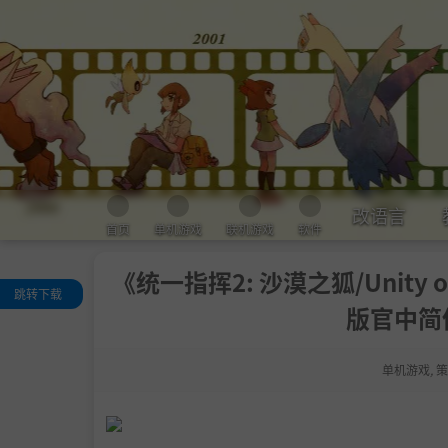
改语言
首页
单机游戏
联机游戏
软件
《统一指挥2: 沙漠之狐/Unity 
跳转下载
版官中简体
关于这款游戏
主要特色
单机游戏
,
策
系统需求
支持作者
中文设置
包含DLC