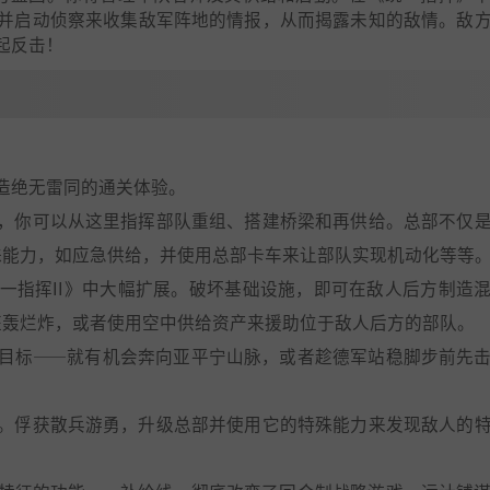
并启动侦察来收集敌军阵地的情报，从而揭露未知的敌情。敌
起反击！
造绝无雷同的通关体验。
上，你可以从这里指挥部队重组、搭建桥梁和再供给。总部不仅
殊能力，如应急供给，并使用总部卡车来让部队实现机动化等等
一指挥II》中大幅扩展。破坏基础设施，即可在敌人后方制造
狂轰烂炸，或者使用空中供给资产来援助位于敌人后方的部队。
”目标——就有机会奔向亚平宁山脉，或者趁德军站稳脚步前先
们。俘获散兵游勇，升级总部并使用它的特殊能力来发现敌人的