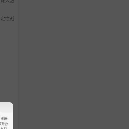
谋深入敌
决定性战
浏览器
ao艰难存
没有打