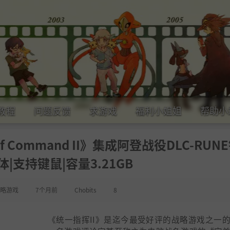
教程
问题反馈
求游戏
福利小姐姐
帮助小
of Command II》集成阿登战役DLC-RUN
|支持键鼠|容量3.21GB
略游戏
7个月前
Chobits
8
《统一指挥II》是迄今最受好评的战略游戏之一