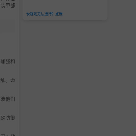
方装甲部
🛠️
游戏无法运行？点我
是加强和
。
混乱。命
击溃他们
特殊防御