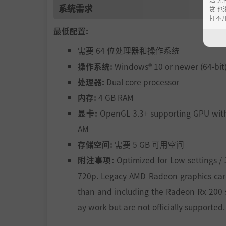
系统需求
赏 也
打不
最低配置:
需要 64 位处理器和操作系统
操作系统:
Windows® 10 or newer (64-bit
处理器:
Dual core processor
内存:
4 GB RAM
显卡:
OpenGL 3.3+ supporting GPU wit
AM
存储空间:
需要 5 GB 可用空间
附注事项:
Optimized for Low settings /
720p. Legacy AMD Radeon graphics card
than and including the Radeon Rx 200 
ay work but are not officially supported.