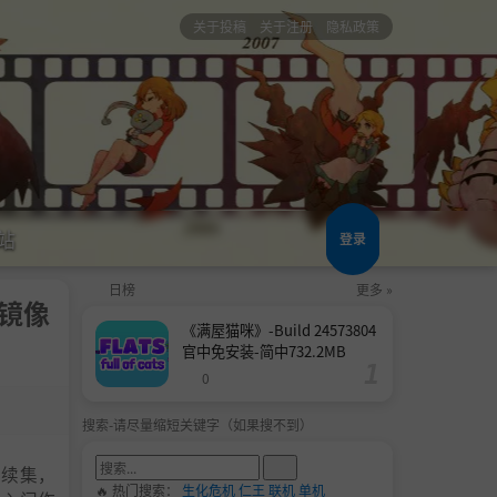
关于投稿
关于注册
隐私政策
站
登录
日榜
更多 »
E镜像
《满屋猫咪》-Build 24573804
官中免安装-简中732.2MB
0
搜索-请尽量缩短关键字（如果搜不到）
的续集，
🔥 热门搜索：
生化危机
仁王
联机
单机