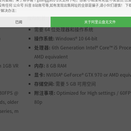
没有任何 公众号 抖音 B站账号等,如有发现出售网址的全部是骗子,请小伙们谨慎！ 下
开解决办法：
推荐配置:
已阅
关于阿里云盘无文件
需要 64 位处理器和操作系统
)
操作系统:
Windows® 10 64-bit
处理器:
6th Generation Intel® Core™ i5 Proce
AMD equivalent
h 1GB VR
内存:
8 GB RAM
显卡:
NVIDIA® GeForce® GTX 970 or AMD equi
存储空间:
需要 5 GB 可用空间
 30FPS @
附注事项:
Optimized for High settings / 60F
s, older
80p
series, m