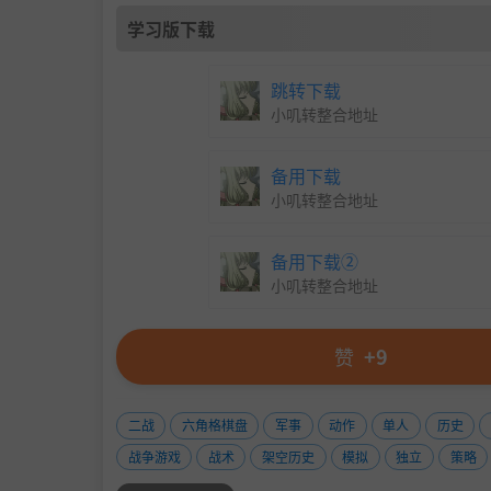
学习版下载
跳转下载
小叽转整合地址
备用下载
小叽转整合地址
备用下载②
小叽转整合地址
赞
+9
二战
六角格棋盘
军事
动作
单人
历史
战争游戏
战术
架空历史
模拟
独立
策略