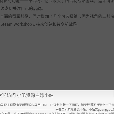
性特征的功能——补给线，彻底改变了回合制战略游戏。运计铺
还须密切关注自己的后勤。
拥有全面的盟军战役，同时增加了几个可选择轴心国为视角的二战
am Workshop支持来创建和共享新战场。
欢迎访问 小叽资源白嫖小站
你发现主页没有更新游戏内容用CTRL+F5强制刷新一下网页，如果还是不行清空一下
----------------------------------------------------- 免费单机游戏资源小站，小站靠guangg
任何套路，来了顺手搓个guanggao1-2次支持下吧，感谢 小站没有充值.不卖会员.也