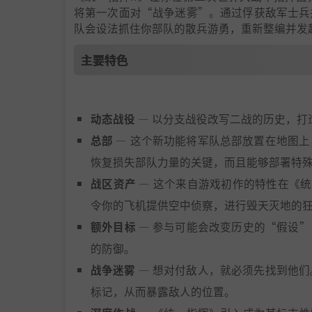
将第一次面对“战争迷雾”。通过俘获敌军士兵
队会设法抓住你部队的散兵游勇，重新整编并发
主要特色
动态战役
— 以分支战役改写二战的历史，打
总部
— 这个新功能将军队总部放置在地图
恢复损失部队力量的关键，而且能够部署特
战区资产
— 这个来自游戏初作的特性在《统
令你的飞机提供空中侦察，进行毁天灭地的
额外目标
— 参与可能会改变历史的“假设
的防御。
战争迷雾
— 想对付敌人，就必须先找到他
标记，从而暴露敌人的位置。