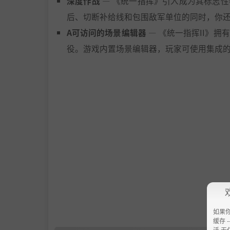
深度作战
— 《统一指挥》引入成为其标志
后、切断补给线和包围敌军单位的同时，你
A可访问的场景编辑器
— 《统一指挥II》
役。游戏内置场景编辑器，玩家可使用集成的Ste
如果
缓存 --
活 无