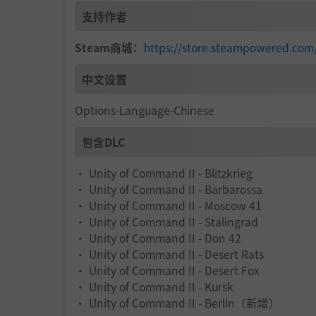
支持作者
Steam商城：
https://store.steampowered.com
中文设置
Options-Language-Chinese
包含DLC
• Unity of Command II - Blitzkrieg
• Unity of Command II - Barbarossa
• Unity of Command II - Moscow 41
• Unity of Command II - Stalingrad
• Unity of Command II - Don 42
• Unity of Command II - Desert Rats
• Unity of Command II - Desert Fox
• Unity of Command II - Kursk
• Unity of Command II - Berlin（新增）