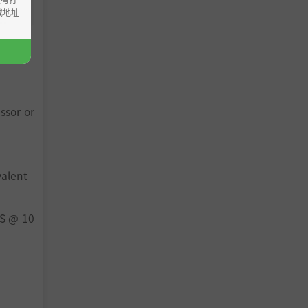
载地址
ssor or
valent
PS @ 10