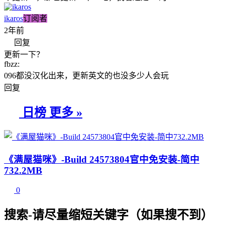
ikaros
订阅者
2年前
回复
更新一下？
fbzz
:
096都没汉化出来，更新英文的也没多少人会玩
回复
日榜
更多 »
《满屋猫咪》-Build 24573804官中免安装-简中
732.2MB
0
搜索-请尽量缩短关键字（如果搜不到）