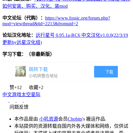
如何安装、购买、汉化、装mod
中文论坛（代购）：
https://www.fossic.org/forum.php?
mod=viewthread&tid=2213&fromuid=2
论坛汉化地址：
远行星号 0.95.1a-RC6 中文汉化v1.0.0(22/3/19
更新by远星汉化组)
学习下载：（非最新版）
跳转下载
下载
小叽转整合地址
赞
+12
收藏
+2
中文游戏
太空
星际
问题反馈
本作品是由
小叽资源
会员
Chobits
's 搬运作品.
本站提供的资源转载自国内外各大媒体和网络，仅供试