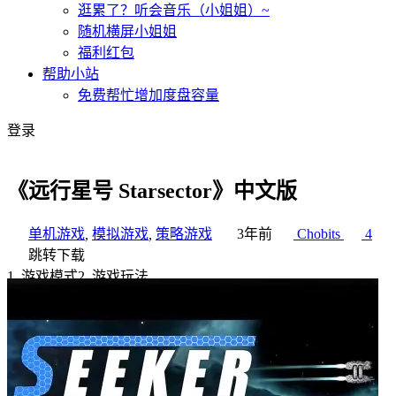
逛累了？听会音乐（小姐姐）~
随机横屏小姐姐
福利红包
帮助小站
免费帮忙增加度盘容量
登录
《远行星号 Starsector》中文版
单机游戏
,
模拟游戏
,
策略游戏
3年前
Chobits
4
跳转下载
1
.
游戏模式
2
.
游戏玩法