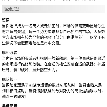
游戏玩法
贸易
当你选择成为一名商人或走私犯时，市场的供需变动便是你生
财之道的关键。每一个势力星球都有自己独立的市场，大多数
官方市场都有较为严苛的税收（部分自由港除外），以至于有
些情况下会铤而走险在黑市中交易。
舰船改装
当你在市场购买或者打捞到一艘新船后，第一件事就是到最近
的市场进行维修和改装。在合适的槽位安装合适的武器：护盾
压制、装甲破坏、展开防空火力。
舰队战斗
当探险家遭遇了AI战争遗留的敌对AI舰队时，当赏金猎人遇
到目标海盗时，当特遣舰队碰到敌对势力的商业运输舰队时，
战斗一触即发！
最低配置: