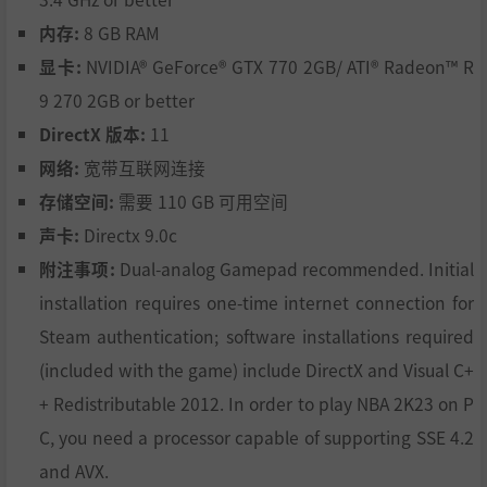
内存:
8 GB RAM
显卡:
NVIDIA® GeForce® GTX 770 2GB/ ATI® Radeon™ R
9 270 2GB or better
DirectX 版本:
11
网络:
宽带互联网连接
存储空间:
需要 110 GB 可用空间
声卡:
Directx 9.0c
附注事项:
Dual-analog Gamepad recommended. Initial
installation requires one-time internet connection for
Steam authentication; software installations required
(included with the game) include DirectX and Visual C+
+ Redistributable 2012. In order to play NBA 2K23 on P
C, you need a processor capable of supporting SSE 4.2
and AVX.