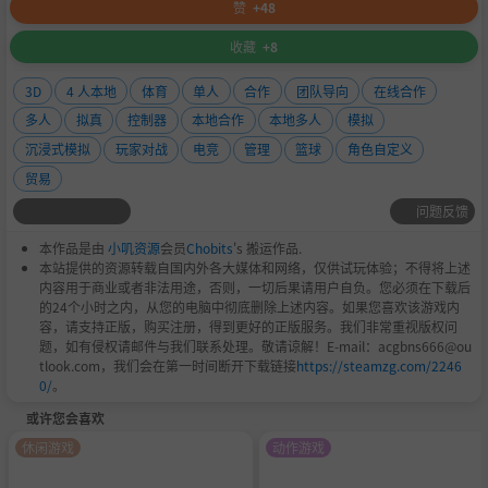
赞
+48
收藏
+8
3D
4 人本地
体育
单人
合作
团队导向
在线合作
多人
拟真
控制器
本地合作
本地多人
模拟
沉浸式模拟
玩家对战
电竞
管理
篮球
角色自定义
贸易
问题反馈
本作品是由
小叽资源
会员
Chobits
's 搬运作品.
本站提供的资源转载自国内外各大媒体和网络，仅供试玩体验；不得将上述
内容用于商业或者非法用途，否则，一切后果请用户自负。您必须在下载后
的24个小时之内，从您的电脑中彻底删除上述内容。如果您喜欢该游戏内
容，请支持正版，购买注册，得到更好的正版服务。我们非常重视版权问
题，如有侵权请邮件与我们联系处理。敬请谅解！E-mail：acgbns666@ou
tlook.com，我们会在第一时间断开下载链接
https://steamzg.com/2246
0/
。
或许您会喜欢
休闲游戏
动作游戏