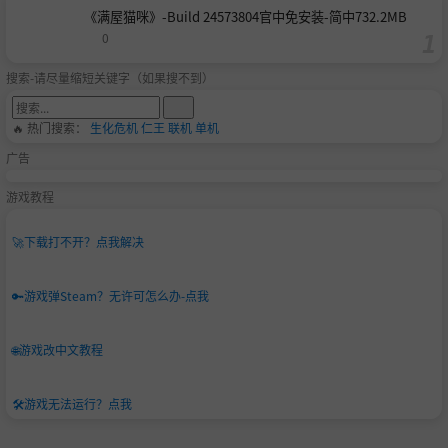
《满屋猫咪》-Build 24573804官中免安装-简中732.2MB
0
搜索-请尽量缩短关键字（如果搜不到）
🔥 热门搜索：
生化危机
仁王
联机
单机
广告
游戏教程
🚀
下载打不开？点我解决
🔑
游戏弹Steam？无许可怎么办-点我
🌐
游戏改中文教程
🛠️
游戏无法运行？点我