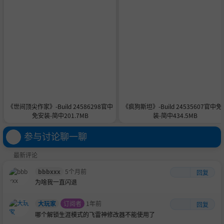
《世间顶尖作家》-Build 24586298官中
《疯狗斯坦》-Build 24535607官中免
免安装-简中201.7MB
装-简中434.5MB
参与讨论聊一聊
最新评论
bbbxxx
5个月前
回复
为啥我一直闪退
大玩家
订阅者
1年前
回复
哪个解锁生涯模式的飞雷神修改器不能使用了