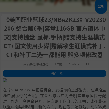
登录
《美国职业篮球23/NBA2K23》V20230
206|整合第6季|容量116GB|官方简体中
文|支持键盘.鼠标.手柄|赠支持生涯模式
CT+图文使用步骤|赠解锁生涯模式补丁.
CT和补丁二选一都能用|赠多项修改器
体育游戏
,
单机游戏
2年前
Chobits
73
跳转下载
1
.
关于这款游戏
2
.
系统需求
在《NBA 2K23》中把握机会。发掘你的全部潜力。在辉煌生
3
.
支持作者
涯中展示你的天赋。在梦幻球队中将全明星与永恒传奇配
4
.
学习版下载
对。作为一名传奇经理，建立属于你自己的王朝，或在终极
联盟中领导NBA走向新的方向。现在就开始游戏，与NBA或