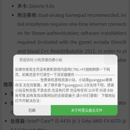
声卡:
Directx 9.0x
附注事项:
Dual-analog Gamepad recommended. Ini
tial installation requires one-time internet connecti
on for Steam authentication; software installations
required (included with the game) include DirectX
and Visual C++ Redistributable 2012. In order to pl
ay NBA 2K23 on PC, you need a processor capable
欢迎访问 小叽资源白嫖小站
of supporting SSE 4.2 and AVX.
如果你发现主页没有更新游戏内容用CTRL+F5强制刷新一下网
页，如果还是不行清空一下浏览器缓存 ----------------------------------
--------------------- 免费单机游戏资源小站，小站靠guanggao艰难
推荐配置:
存活 无任何套路，来了顺手搓个guanggao1-2次支持下吧，感谢
小站没有充值.不卖会员.也没有打赏 也没有任何 公众号 抖音 B站
需要 64 位处理器和操作系统
账号等,如有发现出售网址的全部是骗子,请小伙们谨慎！ 下载地址
打不开解决办法：
操作系统:
Windows 7 64-bit, Windows 8.1 64-bit or Win
已阅
关于阿里云盘无文件
dows 10 64-bit
处理器:
Intel® Core™ i5-4430 @ 3 GHz/ AMD FX-8370 @
3.4 GHz or better