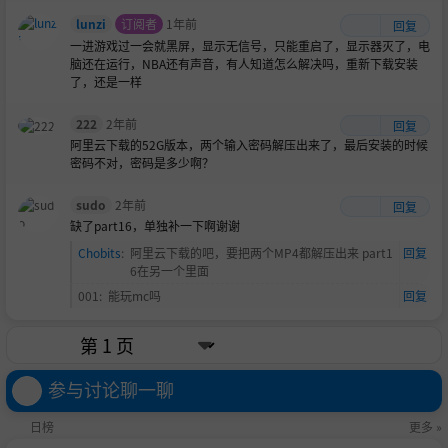
lunzi
订阅者
1年前
回复
一进游戏过一会就黑屏，显示无信号，只能重启了，显示器灭了，电
脑还在运行，NBA还有声音，有人知道怎么解决吗，重新下载安装
了，还是一样
222
2年前
回复
阿里云下载的52G版本，两个输入密码解压出来了，最后安装的时候
密码不对，密码是多少啊？
sudo
2年前
回复
缺了part16，单独补一下啊谢谢
Chobits
:
阿里云下载的吧，要把两个MP4都解压出来 part1
回复
6在另一个里面
001
:
能玩mc吗
回复
参与讨论聊一聊
日榜
更多 »