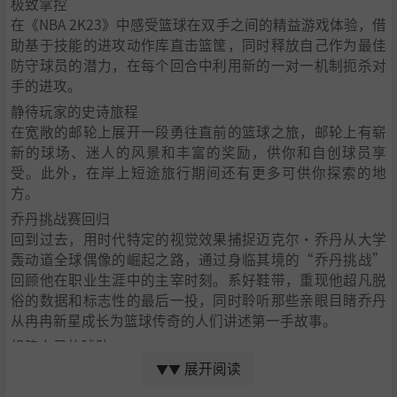
极致掌控
在《NBA 2K23》中感受篮球在双手之间的精益游戏体验，借
助基于技能的进攻动作库直击篮筐，同时释放自己作为最佳
防守球员的潜力，在每个回合中利用新的一对一机制扼杀对
手的进攻。
静待玩家的史诗旅程
在宽敞的邮轮上展开一段勇往直前的篮球之旅，邮轮上有崭
新的球场、迷人的风景和丰富的奖励，供你和自创球员享
受。此外，在岸上短途旅行期间还有更多可供你探索的地
方。
乔丹挑战赛回归
回到过去，用时代特定的视觉效果捕捉迈克尔·乔丹从大学
轰动道全球偶像的崛起之路，通过身临其境的“乔丹挑战”
回顾他在职业生涯中的主宰时刻。系好鞋带，重现他超凡脱
俗的数据和标志性的最后一投，同时聆听那些亲眼目睹乔丹
从冉冉新星成长为篮球传奇的人们讲述第一手故事。
组建自己的球队
在梦幻球队中聚集一批来自不同时代的传奇人才，篮球从此
展开阅读
▼▼
再无限制。在每一季的比赛中称霸，并通过各种各样的定制