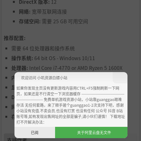
DirectX 版本:
12
网络:
宽带互联网连接
《荒野的召唤：垂钓者》将持续带来令人难忘的全新钓鱼体
存储空间:
需要 25 GB 可用空间
验，并与社区紧密合作，定期发布并更新游戏内容。
推荐配置:
需要 64 位处理器和操作系统
操作系统:
64 bit OS - Windows 10/11
处理器:
Intel Core i7-4770 or AMD Ryzen 5 1600X
内存:
16 GB RAM
欢迎访问 小叽资源白嫖小站
显卡:
Nvidia GTX 1070 8 GB or AMD Vega 56 8GB
如果你发现主页没有更新游戏内容用CTRL+F5强制刷新一下网
页，如果还是不行清空一下浏览器缓存 ----------------------------------
DirectX 版本:
12
--------------------- 免费单机游戏资源小站，小站靠guanggao艰难
存活 无任何套路，来了顺手搓个guanggao1-2次支持下吧，感谢
网络:
宽带互联网连接
小站没有充值.不卖会员.也没有打赏 也没有任何 公众号 抖音 B站
存储空间:
需要 25 GB 可用空间
账号等,如有发现出售网址的全部是骗子,请小伙们谨慎！ 下载地址
打不开解决办法：
已阅
关于阿里云盘无文件
支持作者