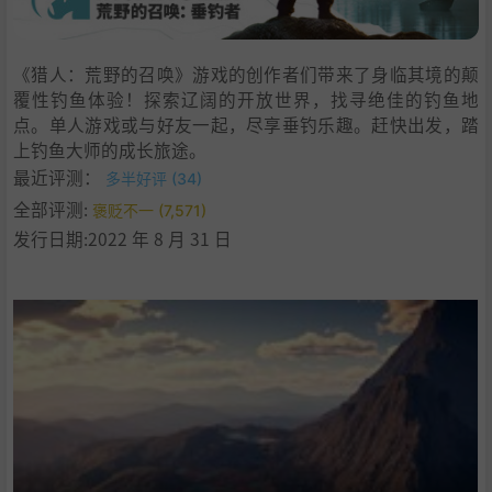
《猎人：荒野的召唤》游戏的创作者们带来了身临其境的颠
覆性钓鱼体验！探索辽阔的开放世界，找寻绝佳的钓鱼地
点。单人游戏或与好友一起，尽享垂钓乐趣。赶快出发，踏
上钓鱼大师的成长旅途。
最近评测：
多半好评 (34)
全部评测:
褒贬不一 (7,571)
发行日期:2022 年 8 月 31 日