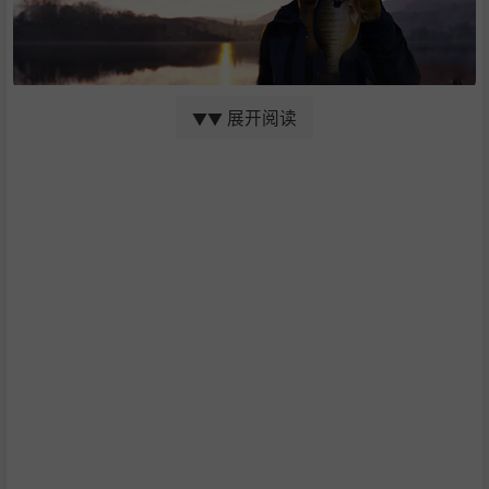
与各种独一无二的鱼类角力，体验身临其境的钓鱼快感。每
展开阅读
▼▼
种鱼都有其特定的行为和特征，决定了它们容易被哪种钓具
所吸引，上钩后如何挣扎和逃脱。在垂钓时结合能根据水
深、水温、海拔等数据吸引鱼类的逼真系统设置，让每一次
捕获都终身难忘。
掌握独门钓鱼技巧，辅以适当的策略，钓上最诱人的渔获！
购买装备，将各种卷线器、鱼线、诱饵、鱼钩、浮子和铅头
钩组合成个性化钓具。创造自己专属的垂钓者并定制其外形