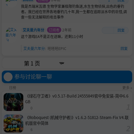
我是杰瑞米瓦德 生物学家兼极限钓鱼迷,水生生物侦探,出色的垂钓
者。我已经在世界各地垂钓几十年,我一生都在追踪淡水中的巨怪,调
查一些无法解释的攻击事件
艾夫曼六年分
订阅者
2年前
回复
这个游戏EA不是正在送嘛，还剩11小时
艾夫曼六年分
:
呸呸呸EPIC
回复
参与讨论聊一聊
日榜
更多 »
《绿石守卫者》v0.5.17-Build 24555849官中免安装-简中6.6
GB
0
《Roboquest (机械守护者)》v1.6.2-51812-Steam-Fix V4.联
机版官中简体
6