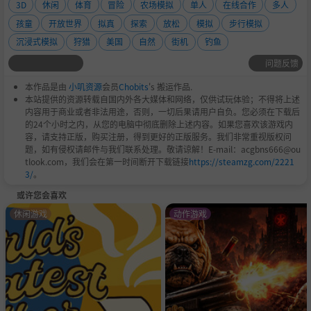
3D
休闲
体育
冒险
农场模拟
单人
在线合作
多人
孩童
开放世界
拟真
探索
放松
模拟
步行模拟
沉浸式模拟
狩猎
美国
自然
街机
钓鱼
问题反馈
本作品是由
小叽资源
会员
Chobits
's 搬运作品.
本站提供的资源转载自国内外各大媒体和网络，仅供试玩体验；不得将上述
内容用于商业或者非法用途，否则，一切后果请用户自负。您必须在下载后
的24个小时之内，从您的电脑中彻底删除上述内容。如果您喜欢该游戏内
容，请支持正版，购买注册，得到更好的正版服务。我们非常重视版权问
题，如有侵权请邮件与我们联系处理。敬请谅解！E-mail：acgbns666@ou
tlook.com，我们会在第一时间断开下载链接
https://steamzg.com/2221
3/
。
或许您会喜欢
休闲游戏
动作游戏