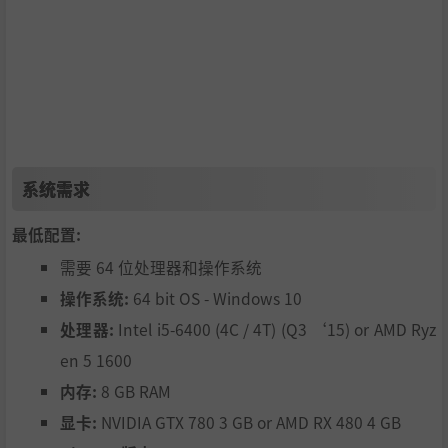
和属性。完成挑战，获得独一无二的奖励，通过各项颇具意
义的剧情任务探索这个生机勃勃的世界。
系统需求
最低配置:
最多12名玩家可在线合作，在多人游戏中体验前所未有的钓
鱼快感。结识钓鱼同伴，一同搭乘越野车或船只探索这片开
需要 64 位处理器和操作系统
放世界，踏上难忘的垂钓探险之旅。也可以单人游戏，或在
操作系统:
64 bit OS - Windows 10
离线模式下游戏，以获得更为平静的钓鱼体验。
处理器:
Intel i5-6400 (4C / 4T) (Q3 ‘15) or AMD Ryz
en 5 1600
内存:
8 GB RAM
显卡:
NVIDIA GTX 780 3 GB or AMD RX 480 4 GB