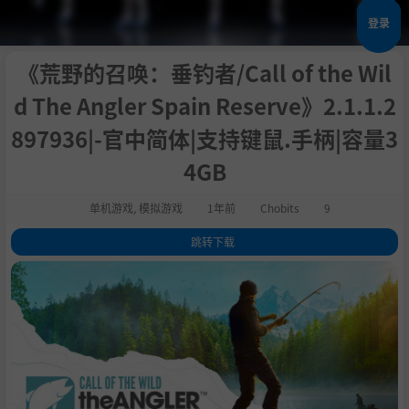
登录
《荒野的召唤：垂钓者/Call of the Wil
d The Angler Spain Reserve》2.1.1.2
897936|-官中简体|支持键鼠.手柄|容量3
4GB
单机游戏
,
模拟游戏
1年前
Chobits
9
跳转下载
1
.
关于这款游戏
2
.
系统需求
3
.
支持作者
4
.
包含DLC
5
.
学习版下载