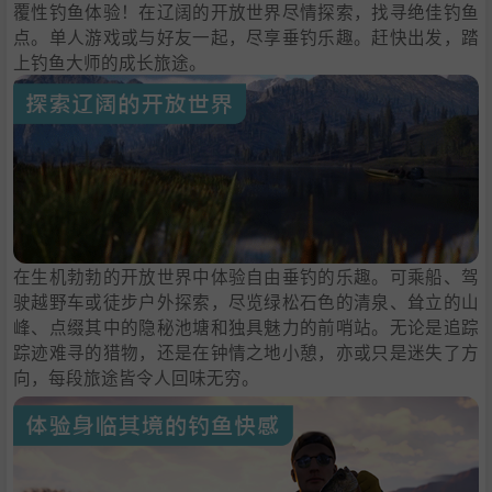
覆性钓鱼体验！在辽阔的开放世界尽情探索，找寻绝佳钓鱼
点。单人游戏或与好友一起，尽享垂钓乐趣。赶快出发，踏
上钓鱼大师的成长旅途。
在生机勃勃的开放世界中体验自由垂钓的乐趣。可乘船、驾
驶越野车或徒步户外探索，尽览绿松石色的清泉、耸立的山
峰、点缀其中的隐秘池塘和独具魅力的前哨站。无论是追踪
踪迹难寻的猎物，还是在钟情之地小憩，亦或只是迷失了方
向，每段旅途皆令人回味无穷。