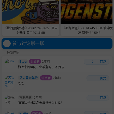
《世间顶尖作家》-Build 24586298官中
《疯狗斯坦》-Build 24535607官中免
免安装-简中201.7MB
装-简中434.5MB
参与讨论聊一聊
最新评论
Btou
订阅者
2年前
2
回复
钓上来的鱼同一个模型的 ，不好玩
艾夫曼六年分
订阅者
2年前
回复
哈哈
将寒未寒
2年前
回复
问问站长对马岛大概得什么时候？
bielin
订阅者
2年前
1
回复