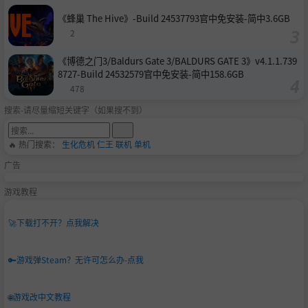
《蜂巢 The Hive》-Build 24537793官中免安装-简中3.6GB
2
《博德之门3/Baldurs Gate 3/BALDURS GATE 3》v4.1.1.739
8727-Build 24532579官中免安装-简中158.6GB
478
搜索-请尽量缩短关键字（如果搜不到）
🔥 热门搜索：
生化危机
仁王
联机
单机
广告
游戏教程
🚀
下载打不开？点我解决
🔑
游戏弹Steam？无许可怎么办-点我
🌐
游戏改中文教程