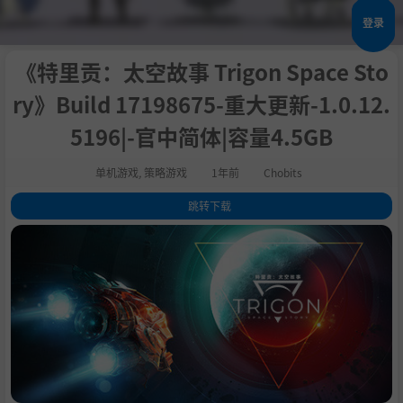
登录
《特里贡：太空故事 Trigon Space Sto
ry》Build 17198675-重大更新-1.0.12.
5196|-官中简体|容量4.5GB
单机游戏
,
策略游戏
1年前
Chobits
跳转下载
1
.
关于这款游戏
2
.
系统需求
3
.
支持作者
4
.
学习版下载