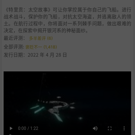
《特里贡：太空故事》可让你掌控属于你自己的飞船。进行
战术战斗，保护你的飞船，对抗太空海盗，并逃离敌人的领
土。在航行过程中，你将面对一系列棘手问题，做出艰难的
决定，在探索中揭开银河系的神秘面纱。
最近评测：
多半差评 (6)
全部评测:
褒贬不一 (1,418)
发行日期：2022 年 4 月 28 日