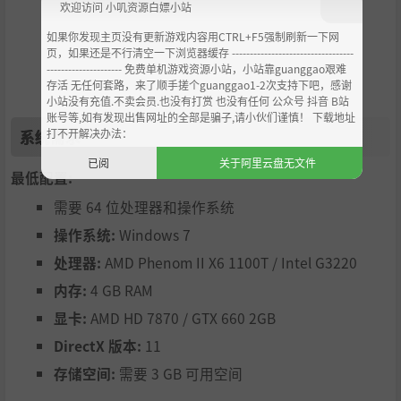
欢迎访问 小叽资源白嫖小站
动感十足的战术性太空战斗
如果你发现主页没有更新游戏内容用CTRL+F5强制刷新一下网
惊心动魄的单人故事战役
页，如果还是不行清空一下浏览器缓存 ----------------------------------
--------------------- 免费单机游戏资源小站，小站靠guanggao艰难
程序生成宇宙赋予游戏极高重玩价值
存活 无任何套路，来了顺手搓个guanggao1-2次支持下吧，感谢
小站没有充值.不卖会员.也没有打赏 也没有任何 公众号 抖音 B站
无尽的决策机会和可能性
账号等,如有发现出售网址的全部是骗子,请小伙们谨慎！ 下载地址
打不开解决办法：
系统需求
已阅
关于阿里云盘无文件
最低配置:
需要 64 位处理器和操作系统
操作系统:
Windows 7
处理器:
AMD Phenom II X6 1100T / Intel G3220
内存:
4 GB RAM
显卡:
AMD HD 7870 / GTX 660 2GB
DirectX 版本:
11
存储空间:
需要 3 GB 可用空间