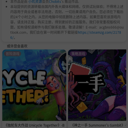
本作品是由
小叽资源
会员
Chobits
's 搬运作品.
本站提供的资源转载自国内外各大媒体和网络，仅供试玩体验；不得将上述
内容用于商业或者非法用途，否则，一切后果请用户自负。您必须在下载后
的24个小时之内，从您的电脑中彻底删除上述内容。如果您喜欢该游戏内
容，请支持正版，购买注册，得到更好的正版服务。我们非常重视版权问
题，如有侵权请邮件与我们联系处理。敬请谅解！E-mail：acgbns666@ou
tlook.com，我们会在第一时间断开下载链接
https://steamzg.com/2178
6/
。
或许您会喜欢
冒险游戏
策略游戏
《独轮车大作战 Unicycle Together》-B
《神之一手 Summoner's Gambit》-T