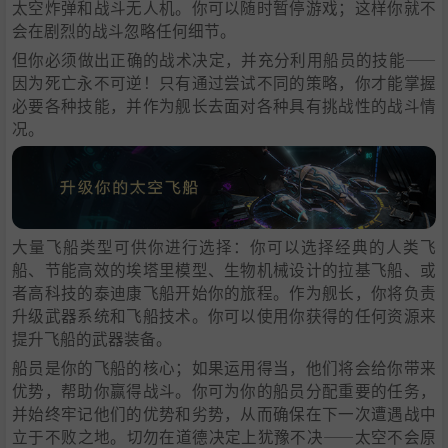
太空炸弹和战斗无人机。你可以随时暂停游戏；这样你就不
会在剧烈的战斗忽略任何细节。
但你必须做出正确的战术决定，并充分利用船员的技能——
因为死亡永不可逆！只有通过尝试不同的策略，你才能掌握
必要各种技能，并作为舰长去面对各种具有挑战性的战斗情
况。
大量飞船类型可供你进行选择：你可以选择经典的人类飞
船、节能高效的埃塔里模型、生物机械设计的拉基飞船、或
者高科技的泰迪康飞船开始你的旅程。作为舰长，你将负责
升级武器系统和飞船技术。你可以使用你获得的任何资源来
提升飞船的武器装备。
船员是你的飞船的核心；如果运用得当，他们将会给你带来
优势，帮助你赢得战斗。你可为你的船员分配重要的任务，
并始终牢记他们的优势和劣势，从而确保在下一次遭遇战中
立于不败之地。切勿在道德决定上犹豫不决——太空不会原