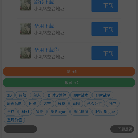
跳转下载
下载
小叽转整合地址
备用下载
下载
小叽转整合地址
备用下载②
下载
小叽转整合地址
赞
+5
收藏
+2
3D
冒险
单人
即时含暂停
即时战术
即时战略
原声音轨
困难
太空
模拟
氛围
永久死亡
独立
生存
科幻
策略
类 Rogue
角色扮演
轻度 Rogue
重玩价值
问题反馈