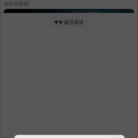
谅任何错误！
展开阅读
▼▼
在你的征服战役中，你将可自由漫游银河系：访问空间站，
探索废弃的殖民地，并获取各种资源。在此过程中，你将遇
到四个不同的种族；每个种族都有自己的特点、技术和哲学
体系。
通过各种任务、突发事件和战术性太空战斗来积累经验，并
利用你新习得的技能去对抗你的敌人。
程序生成的宇宙和动态事件可保证你每次游戏都能获得全新
的冒险体验。再加上复杂的无尽游戏模式，《特里贡：太空
故事》具有很高的重玩价值。
带有科幻背景的随机生成独立游戏作品