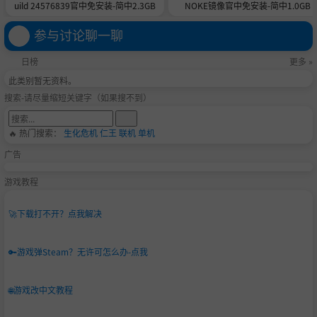
uild 24576839官中免安装-简中2.3GB
NOKE镜像官中免安装-简中1.0GB
参与讨论聊一聊
日榜
更多 »
此类别暂无资料。
搜索-请尽量缩短关键字（如果搜不到）
🔥 热门搜索：
生化危机
仁王
联机
单机
广告
游戏教程
🚀
下载打不开？点我解决
🔑
游戏弹Steam？无许可怎么办-点我
🌐
游戏改中文教程