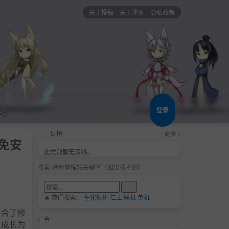
关于投稿
关于注册
隐私政策
站
登录
日榜
更多 »
中免安
此类别暂无资料。
搜索-请尽量缩短关键字（如果搜不到）
🔥 热门搜索：
生化危机
仁王
联机
单机
结合了修
广告
行成长为