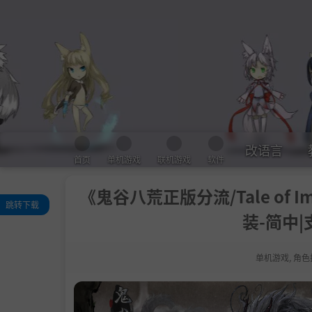
改语言
首页
单机游戏
联机游戏
软件
《鬼谷八荒正版分流/Tale of Imm
跳转下载
装-简中|
关于此游戏
系统需求
单机游戏
,
角色
支持作者
包含DLC
学习