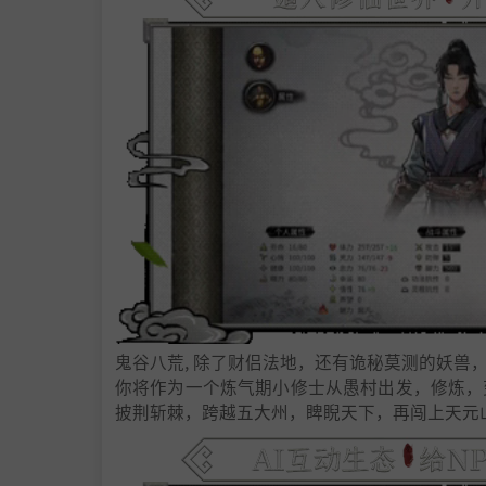
鬼谷八荒, 除了财侣法地，还有诡秘莫测的妖
你将作为一个炼气期小修士从愚村出发，修炼，
披荆斩棘，跨越五大州，睥睨天下，再闯上天元