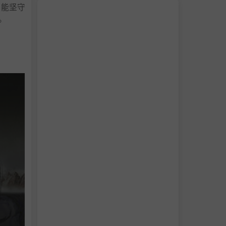
否能坚守
。