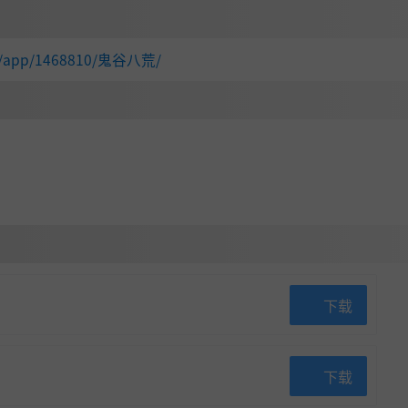
com/app/1468810/鬼谷八荒/
下载
以及宗主，将会有不同的体验。你可以加入大宗门，从最底层
小宗门，力挽狂澜，带领宗门重振雄风。
或随同门出征作战，为宗门积累资源，为宗门赢取荣誉，为宗
下载
能，加速宗门成长，在宗门大战中指导弟子大杀四方。