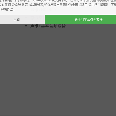
内存:
4 GB RAM
没有任何 公众号 抖音 B站账号等,如有发现出售网址的全部是骗子,请小伙们谨慎！ 下
显卡:
HD4400
开解决办法：
存储空间:
需要 25 GB 可用空间
已阅
关于阿里云盘无文件
声卡:
基本音频设备
入神秘组织的明争暗斗？遗迹遇宝？又惨遭夺宝？
及支线任务，在你的旅途中给予惊喜。它们或许会让你烦恼，喂
一步的选择的过程中，你将谱写只属于你的，独一无二的故事。