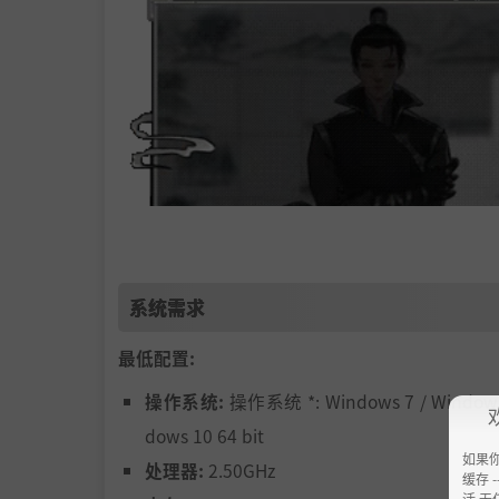
系统需求
我们构建了完整的NPC互动生态，他们“生活
最低配置:
限制，除非，你决定出手干涉。
你可兼济天下，携手红颜；你可独善其身，快意
操作系统:
操作系统 *: Windows 7 / Windows
和NPC们切磋武艺，传授道心，拜师学艺，收
dows 10 64 bit
为修仙界群像中的一部分，是大放异彩，还是默
如果
处理器:
2.50GHz
缓存 --
活 无