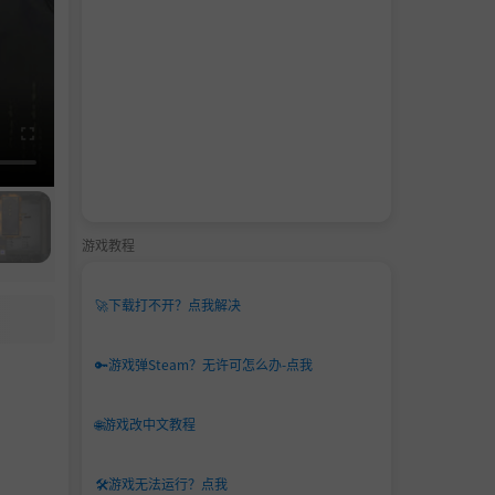
游戏教程
🚀
下载打不开？点我解决
🔑
游戏弹Steam？无许可怎么办-点我
🌐
游戏改中文教程
🛠️
游戏无法运行？点我