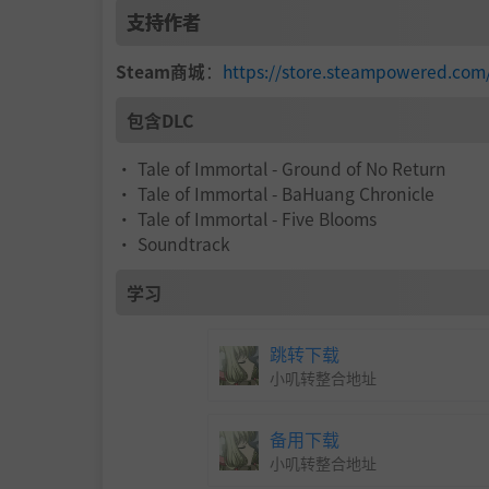
支持作者
Steam商城
：
https://store.steampowered.
包含DLC
• Tale of Immortal - Ground of No Return
• Tale of Immortal - BaHuang Chronicle
• Tale of Immortal - Five Blooms
• Soundtrack
学习
跳转下载
我们构建了宗门的经营玩法，身为弟子，长老
小叽转整合地址
起，一步步爬上权力的阶梯。也可以空降落魄的
弟子可以完成宗门任务，在宗门大比中出战，
备用下载
地。
小叽转整合地址
长老可以管辖门下弟子，传道授业，分配任务职