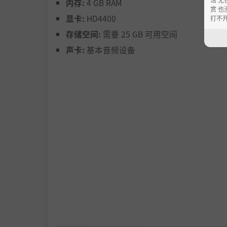
内存:
4 GB RAM
赏 也
显卡:
HD4400
打不
存储空间:
需要 25 GB 可用空间
声卡:
基本音频设备
英雄救美？爱人为你争风吃醋？五十年之约？卷
这些都有可能发生在你身上。
除NPC交互之外，这里还有丰富的随机事件以
也可能让你化险为夷，甚至破而后立。在一步又