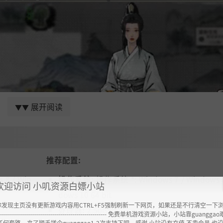
展开阅读
▼▼
”在这里，有自己的朋友亲族关系网，自己的人生轨迹，不受玩
推荐配置:
恩仇；你亦可逆天而行，与全世界为敌。
 8 / Win
操作系统:
操作系统 *: Windows 7 / Windows 8
欢迎访问 小叽资源白嫖小站
徒授业。和NPC在拍卖场喊价厮杀，结束后拔刀相向或顺手牵羊
dows 10 64 bit
默修行，皆看你如何选择。
你发现主页没有更新游戏内容用CTRL+F5强制刷新一下网页，如果还是不行清空一下
处理器:
2.50GHz
----------------------------------------------------- 免费单机游戏资源小站，小站靠guangg
任何套路，来了顺手搓个guanggao1-2次支持下吧，感谢 小站没有充值.不卖会员.也