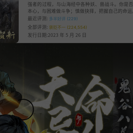
强者的过程，与山海经中各种妖、兽战斗。你是
本心，与困难做斗争；慎做抉择，把握自己的命运
最近评测:
多半好评 (229)
全部评测:
褒贬不一 (224,554)
发行日期:2023 年 5 月 26 日