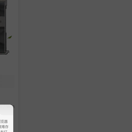
家的进度
 / Win
。你将成
浏览器
ao艰难存
没有打