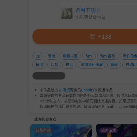
宗主则需要统筹全宗的秩序，制定侵略和防守
籍。
备用下载②
一统八荒，只要你有宏图壮志和铁腕手段，不再
小叽转整合地址
赞
+138
2D
冒险
剧情丰富
动作
动作冒险
动作角
模拟
沙盒
神话
策略角色扮演
管理
自选历
本作品是由
小叽资源
会员
Chobits
's 搬运作品.
本站提供的资源转载自国内外各大媒体和网络，仅供试玩体
4个小时之内，从您的电脑中彻底删除上述内容。如果您喜
权请邮件与我们联系处理。敬请谅解！E-mail：acgbns666
或许您会喜欢
冒险游戏
策略游戏
闯荡这世界，需要有傍身之技。