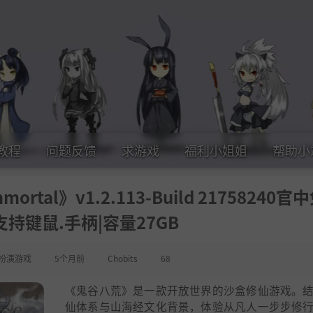
教程
问题反馈
求游戏
福利小姐姐
帮助小
ortal》v1.2.113-Build 21758240官
支持键鼠.手柄|容量27GB
扮演游戏
5个月前
Chobits
68
《鬼谷八荒》是一款开放世界的沙盒修仙游戏。
仙体系与山海经文化背景，体验从凡人一步步修