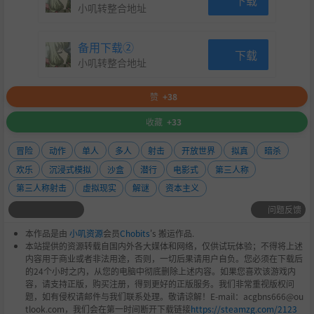
小叽转整合地址
备用下载②
下载
小叽转整合地址
赞
+38
收藏
+33
冒险
动作
单人
多人
射击
开放世界
拟真
暗杀
欢乐
沉浸式模拟
沙盒
潜行
电影式
第三人称
第三人称射击
虚拟现实
解谜
资本主义
问题反馈
本作品是由
小叽资源
会员
Chobits
's 搬运作品.
本站提供的资源转载自国内外各大媒体和网络，仅供试玩体验；不得将上述
内容用于商业或者非法用途，否则，一切后果请用户自负。您必须在下载后
的24个小时之内，从您的电脑中彻底删除上述内容。如果您喜欢该游戏内
容，请支持正版，购买注册，得到更好的正版服务。我们非常重视版权问
题，如有侵权请邮件与我们联系处理。敬请谅解！E-mail：acgbns666@ou
tlook.com，我们会在第一时间断开下载链接
https://steamzg.com/2123