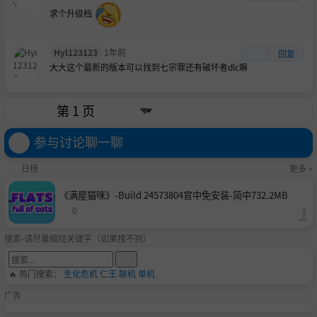
求个升级档
Hyl123123
1年前
回复
大大这个最新的版本可以找到七宗罪还有破坏者dlc嘛
参与讨论聊一聊
日榜
更多 »
《满屋猫咪》-Build 24573804官中免安装-简中732.2MB
0
搜索-请尽量缩短关键字（如果搜不到）
🔥 热门搜索：
生化危机
仁王
联机
单机
广告