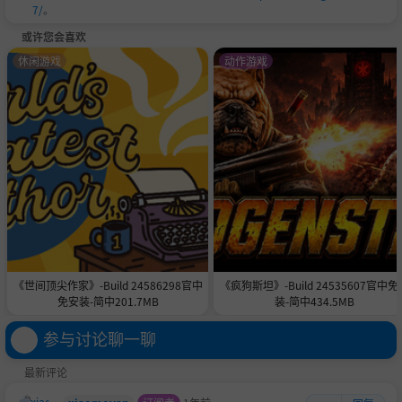
7/
。
或许您会喜欢
休闲游戏
动作游戏
《世间顶尖作家》-Build 24586298官中
《疯狗斯坦》-Build 24535607官中免
免安装-简中201.7MB
装-简中434.5MB
参与讨论聊一聊
最新评论