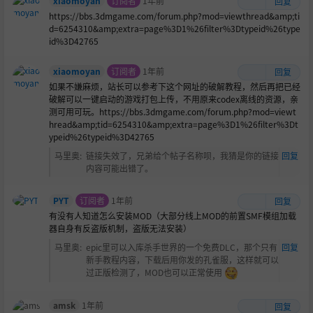
xiaomoyan
订阅者
1年前
回复
https://bbs.3dmgame.com/forum.php?mod=viewthread&amp;ti
d=6254310&amp;extra=page%3D1%26filter%3Dtypeid%26type
id%3D42765
xiaomoyan
订阅者
1年前
回复
如果不嫌麻烦，站长可以参考下这个网址的破解教程，然后再把已经
破解可以一键启动的游戏打包上传，不用原来codex离线的资源，亲
测可用可玩。https://bbs.3dmgame.com/forum.php?mod=viewt
hread&amp;tid=6254310&amp;extra=page%3D1%26filter%3Dt
ypeid%26typeid%3D42765
马里奥
:
链接失效了，兄弟给个帖子名称呗，我猜是你的链接
回复
内容可能出错了。
PYT
订阅者
1年前
回复
有没有人知道怎么安装MOD（大部分线上MOD的前置SMF模组加载
器自身有反盗版机制，盗版无法安装）
马里奥
:
epic里可以入库杀手世界的一个免费DLC，那个只有
回复
新手教程内容，下载后用你发的孔雀服，这样就可以
过正版检测了，MOD也可以正常使用
amsk
1年前
回复