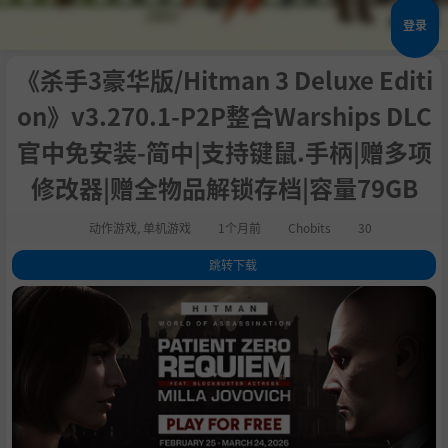
登录
《杀手3豪华版/Hitman 3 Deluxe Editi
on》v3.270.1-P2P整合Warships DLC
官中免安装-简中|支持键鼠.手柄|赠多项
修改器|赠全物品解锁存档|容量79GB
动作游戏
,
单机游戏
1个月前
Chobits
30
跳转下载
1
.
关于此游戏
2
.
系统需求
3
.
支持作者
4
.
BT磁力
5
.
包含DLC
6
.
中文设置
7
.
学习版下载