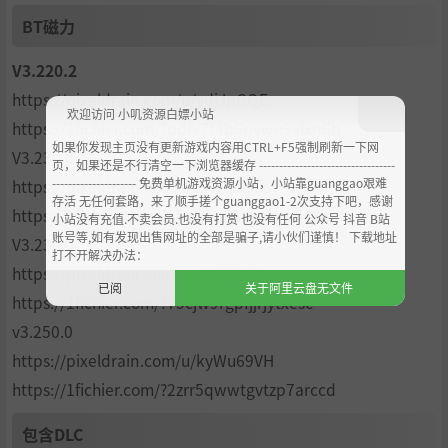
BT磁力
V3.220.2
https://pixeldrain.com/u/ydjJpGQE
欢迎访问 小叽资源白嫖小站
https://1fichier.com/?pdfv7t4b6qywe9vlxn6b
如果你发现主页没有更新游戏内容用CTRL+F5强制刷新一下网
V3.230.0
页，如果还是不行清空一下浏览器缓存 ----------------------------------
--------------------- 免费单机游戏资源小站，小站靠guanggao艰难
https://pixeldrain.com/u/5A3SPiMk
存活 无任何套路，来了顺手搓个guanggao1-2次支持下吧，感谢
https://1fichier.com/?5hy6jfxj01tdmmu547jq
小站没有充值.不卖会员.也没有打赏 也没有任何 公众号 抖音 B站
账号等,如有发现出售网址的全部是骗子,请小伙们谨慎！ 下载地址
V3.230.0
打不开解决办法：
https://pixeldrain.com/u/gYJ8BjHY
已阅
关于阿里云盘无文件
https://1fichier.com/?75cjw9rgpfjjrjytxesc
v3.250.0
https://pixeldrain.com/u/kyWu69VH
https://1fichier.com/?2zrr5qwwtgvtzp7arccd
包含DLC