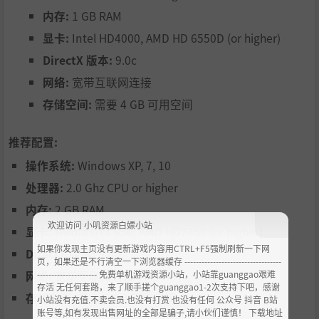
内存:
1 GB RAM
显卡:
Intel HD4000, AMD HD 6550D (or higher)
DirectX 版本:
9.0c
网络:
宽带互联网连接
存储空间:
需要 4 GB 可用空间
推荐配置:
操作系统:
Windows XP, 7, 10
处理器:
2.0 Ghz CPU or higher
内存:
2 GB RAM
欢迎访问 小叽资源白嫖小站
显卡:
Nvidia GTX 650, AMD HD7850 (or higher)
如果你发现主页没有更新游戏内容用CTRL+F5强制刷新一下网
DirectX 版本:
9.0c
页，如果还是不行清空一下浏览器缓存 ----------------------------------
--------------------- 免费单机游戏资源小站，小站靠guanggao艰难
网络:
宽带互联网连接
存活 无任何套路，来了顺手搓个guanggao1-2次支持下吧，感谢
存储空间:
需要 5 GB 可用空间
小站没有充值.不卖会员.也没有打赏 也没有任何 公众号 抖音 B站
账号等,如有发现出售网址的全部是骗子,请小伙们谨慎！ 下载地址