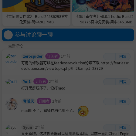
《世间顶尖作家》-Build 24586298官中
《血月幸存者》v0.0.1 hotfix-Build 24
免安装-简中201.7MB
58775官中免安装-简中845.3MB
参与讨论聊一聊
最新评论
zerospider
订阅者
1年前
回复
可用的修改器可以在fearlessrevolution论坛下载 https://fearlessr
evolution.com/viewtopic.php?f=2&amp;t=23729
Yui1
订阅者
2年前
回复
打开黑屏玩不了，没打mod
帝昕天
订阅者
2年前
回复
mod用不了，解锁存档也用不了。
Syun
2年前
回复
又更新啦，这次修改器可以适用新版本吗，以前一直用Cheat Engin