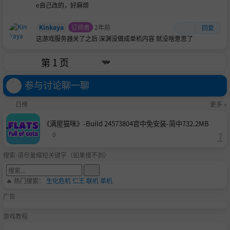
e自己改的，好麻烦
Kinkaya
订阅者
2年前
回复
这游戏服务器关了之后 深渊没做成单机内容 就没啥意思了
参与讨论聊一聊
日榜
更多 »
《满屋猫咪》-Build 24573804官中免安装-简中732.2MB
0
搜索-请尽量缩短关键字（如果搜不到）
🔥 热门搜索：
生化危机
仁王
联机
单机
广告
游戏教程