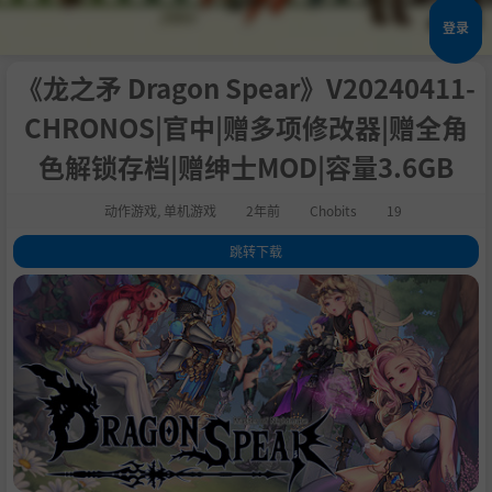
登录
《龙之矛 Dragon Spear》V20240411-
CHRONOS|官中|赠多项修改器|赠全角
色解锁存档|赠绅士MOD|容量3.6GB
动作游戏
,
单机游戏
2年前
Chobits
19
跳转下载
1
.
关于这款游戏
2
.
系统需求
3
.
支持作者
4
.
备注
5
.
设置中文
6
.
学习版下载