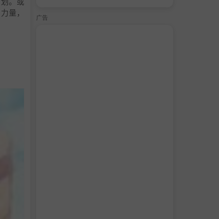
计划。或
的力量，
广告