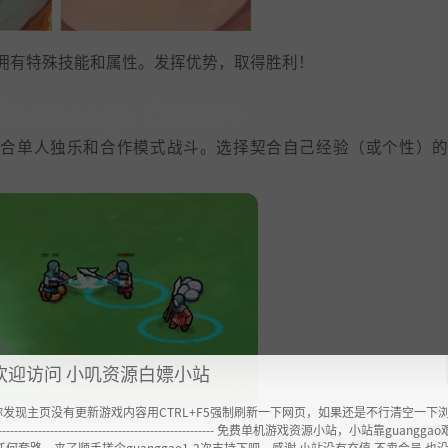
拥有特殊技能和属性。发挥优势，取得胜利！
提供各种难度，适合单人独乐和合作模式战斗。选择契合自己经验（或个性）
欢迎访问 小叽资源白嫖小站
你发现主页没有更新游戏内容用CTRL+F5强制刷新一下网页，如果还是不行清空一下
----------------------------------------------------- 免费单机游戏资源小站，小站靠guangg
任何套路，来了顺手搓个guanggao1-2次支持下吧，感谢 小站没有充值.不卖会员.也