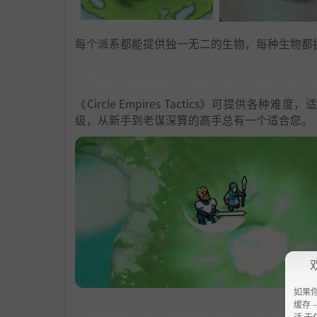
每个派系都能提供独一无二的生物，每种生物都
《Circle Empires Tactics》可
级，从新手到老谋深算的高手总有一个适合您。
如果
缓存 --
活 无