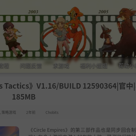
教程
问题反馈
求游戏
福利小姐姐
帮助小
 Tactics》V1.16/BUILD 12590364|官
185MB
,
策略游戏
2年前
Chobits
《Circle Empires》的第三部作品也是同步回合