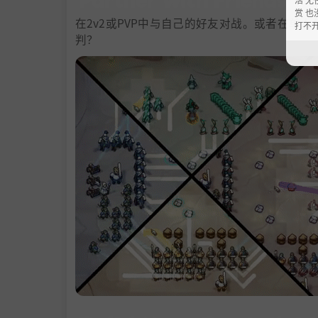
赏 也
在2v2或PVP中与自己的好友对战。或者在
打不
判？