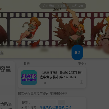
关于投稿
关于注册
隐私政策
站
登录
日榜
更多 »
中|容量
《满屋猫咪》-Build 24573804
官中免安装-简中732.2MB
0
搜索-请尽量缩短关键字（如果搜不到）
制策略游
🔥 热门搜索：
生化危机
仁王
联机
单机