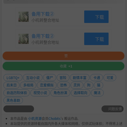
备用下载②
下载
小叽转整合地址
备用下载②
下载
小叽转整合地址
赞
收藏
+1
LGBTQ+
互动小说
僵尸
冒险
剧情丰富
卡通
可爱
后末日
多结局
恋爱模拟
恐怖
灵异
狗
猫
自选历险体验
视觉小说
角色扮演
选择取向
魔法
黑色喜剧
问题反馈
本作品是由
小叽资源
会员
Chobits
's 搬运作品.
本站提供的资源转载自国内外各大媒体和网络，仅供试玩体验；不得将上述