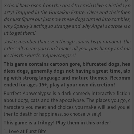
School have risen from the dead to crash Olive's Birthday p
arty! Trapped in the Grimalkin Estate, Olive and their frien
ds must figure out just how these dogs turned into zombies,
why Sparky's acting so strange and why Angel's corpse is o
ut to get them!
Just remember that even though survival is paramount, tha
t doesn't mean you can't make all your pals happy and ma
ke this the Purrfect Apawcalypse!
This game contains cartoon gore, bifurcated dogs, hea
dless dogs, generally dogs not having a great time, alo
ng with strong language and mature themes. Recomm
ended for ages 15+, play at your own discretion!
Purrfect Apawcalypse is a dark comedy interactive fiction
about dogs, cats and the apocalypse. The places you go, c
haracters you meet and choices you make will lead you ei
ther to death or happiness, so choose wisely!
This game is a trilogy! Play them in this order!
1. Love at Furst Bite