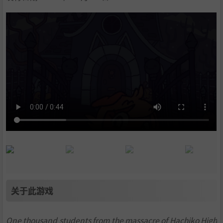
关于此游戏
One thousand students from the massacre of Hachiko High