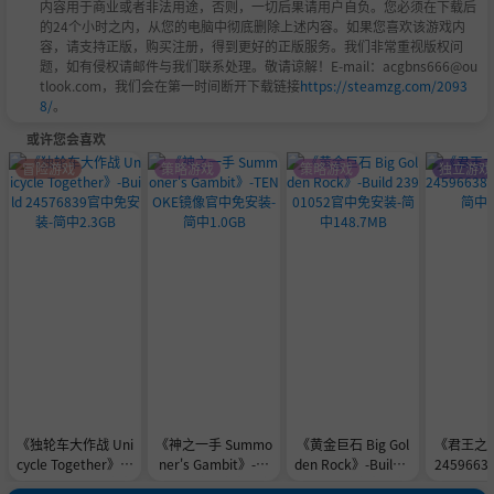
内容用于商业或者非法用途，否则，一切后果请用户自负。您必须在下载后
的24个小时之内，从您的电脑中彻底删除上述内容。如果您喜欢该游戏内
容，请支持正版，购买注册，得到更好的正版服务。我们非常重视版权问
题，如有侵权请邮件与我们联系处理。敬请谅解！E-mail：acgbns666@ou
tlook.com，我们会在第一时间断开下载链接
https://steamzg.com/2093
8/
。
或许您会喜欢
冒险游戏
策略游戏
策略游戏
独立游戏
《独轮车大作战 Uni
《神之一手 Summo
《黄金巨石 Big Gol
《君王之塔》
cycle Together》-B
ner's Gambit》-TE
den Rock》-Build 2
245966
uild 24576839官中
NOKE镜像官中免安
3901052官中免安
装-简中