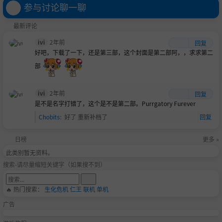
免安装-简中2.3GB
装-简中1.0GB
装-简中148.7MB
参与讨论聊一聊
最新评论
ivi
2年前
回复
好吧，下载了一下，还是第三部，这个封面是第二部阿，，求求第二
部
ivi
2年前
回复
是不是名字打错了，这个是不是第二部。Purrgatory Furever
Chobits
:
好了 重新补档了
回复
日榜
更多 »
此类别暂无资料。
搜索-请尽量缩短关键字（如果搜不到）
🔥 热门搜索：
生化危机
仁王
联机
单机
广告