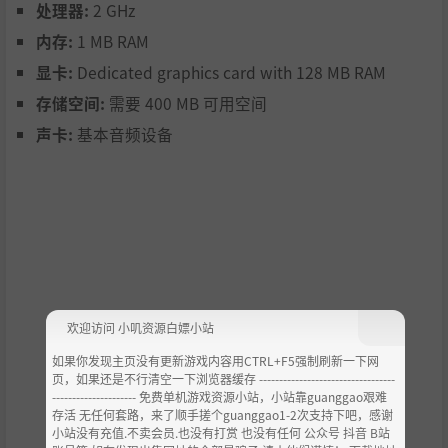
处理器:
2 GHz
内存:
1 MB RAM
显卡:
Dedicated graphics card with 128 MB RAM
存储空间:
需要 400 MB 可用空间
声卡:
基本音频设备
欢迎访问 小叽资源白嫖小站
如果你发现主页没有更新游戏内容用CTRL+F5强制刷新一下网
页，如果还是不行清空一下浏览器缓存 ----------------------------------
--------------------- 免费单机游戏资源小站，小站靠guanggao艰难
存活 无任何套路，来了顺手搓个guanggao1-2次支持下吧，感谢
小站没有充值.不卖会员.也没有打赏 也没有任何 公众号 抖音 B站