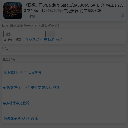
《博德之门3/Baldurs Gate 3/BALDURS GATE 3》v4.1.1.739
8727-Build 24532579官中免安装-简中158.6GB
478
搜索-请尽量缩短关键字（如果搜不到）
🔥 热门搜索：
生化危机
仁王
联机
单机
广告
游戏教程
🚀
下载打不开？点我解决
🔑
游戏弹Steam？无许可怎么办-点我
🌐
游戏改中文教程
🛠️
游戏无法运行？点我