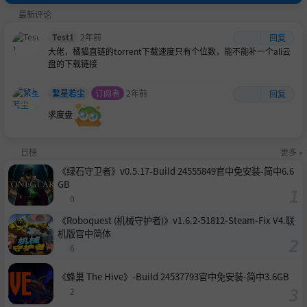
最新评论
Test1
2年前
回复
大佬，橘猫直链的torrent下载速度只有个位数，能不能补一个ali云
盘的下载链接
繁星若尘
订阅者
2年前
回复
求度盘
日榜
更多 »
《绿石守卫者》v0.5.17-Build 24555849官中免安装-简中6.6
GB
0
《Roboquest (机械守护者)》v1.6.2-51812-Steam-Fix V4.联
机版官中简体
6
《蜂巢 The Hive》-Build 24537793官中免安装-简中3.6GB
2