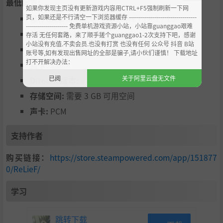
最低配置:
如果你发现主页没有更新游戏内容用CTRL+F5强制刷新一下网
页，如果还是不行清空一下浏览器缓存 ----------------------------------
操作系统:
Microsoft Windows 7 / 8.1 / 10
--------------------- 免费单机游戏资源小站，小站靠guanggao艰难
处理器:
Intel Core i Series 1Gkhz
存活 无任何套路，来了顺手搓个guanggao1-2次支持下吧，感谢
小站没有充值.不卖会员.也没有打赏 也没有任何 公众号 抖音 B站
内存:
1 GB RAM
账号等,如有发现出售网址的全部是骗子,请小伙们谨慎！ 下载地址
打不开解决办法：
显卡:
256M
已阅
关于阿里云盘无文件
DirectX 版本:
9.0c
存储空间:
需要 3 GB 可用空间
声卡:
PCM
支持作者
购买链接：
https://store.steampowered.com/app/151877
0/ReLieF/
学习
跳转下载