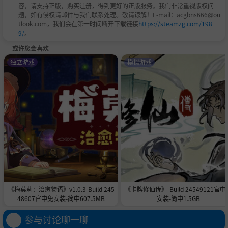
容，请支持正版，购买注册，得到更好的正版服务。我们非常重视版权问
题，如有侵权请邮件与我们联系处理。敬请谅解！E-mail：acgbns666@ou
tlook.com，我们会在第一时间断开下载链接
https://steamzg.com/198
9/
。
或许您会喜欢
独立游戏
模拟游戏
《梅莫莉：治愈物语》v1.0.3-Build 245
《卡牌修仙传》-Build 24549121官中
48607官中免安装-简中607.5MB
安装-简中1.5GB
参与讨论聊一聊