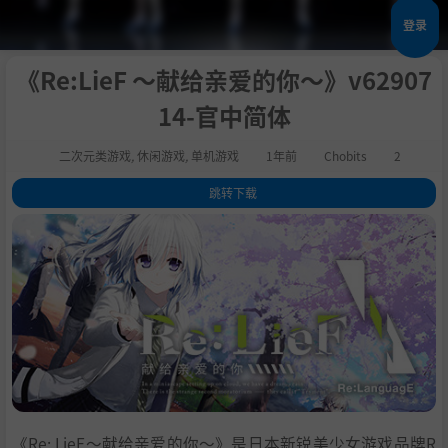
登录
《Re:LieF ～献给亲爱的你～》v62907
14-官中简体
二次元类游戏
,
休闲游戏
,
单机游戏
1年前
Chobits
2
跳转下载
1
.
关于这款游戏
2
.
系统需求
3
.
支持作者
4
.
学习
《Re: LieF～献给亲爱的你～》是日本新锐美少女游戏品牌R