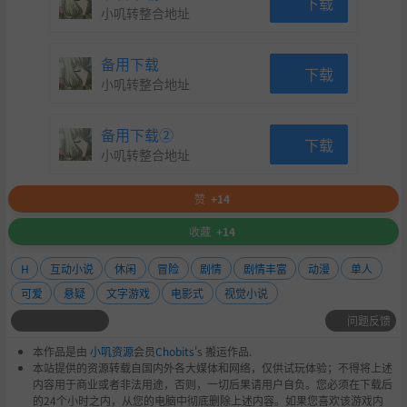
下载
小叽转整合地址
备用下载
下载
小叽转整合地址
备用下载②
下载
小叽转整合地址
赞
+14
收藏
+14
H
互动小说
休闲
冒险
剧情
剧情丰富
动漫
单人
可爱
悬疑
文字游戏
电影式
视觉小说
问题反馈
本作品是由
小叽资源
会员
Chobits
's 搬运作品.
本站提供的资源转载自国内外各大媒体和网络，仅供试玩体验；不得将上述
内容用于商业或者非法用途，否则，一切后果请用户自负。您必须在下载后
的24个小时之内，从您的电脑中彻底删除上述内容。如果您喜欢该游戏内