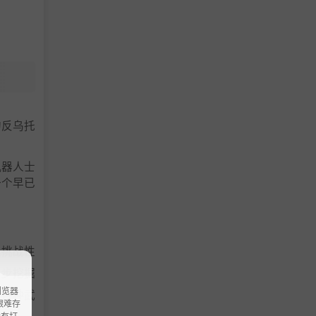
的反乌托
机器人士
一个早已
具挑战性
一步挖掘
浏览器
换各种武
ao艰难存
没有打