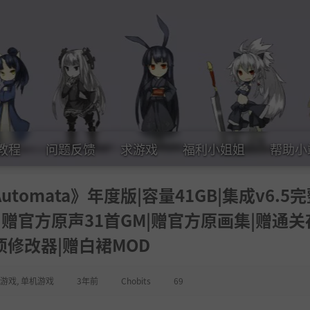
教程
问题反馈
求游戏
福利小姐姐
帮助小
utomata》年度版|容量41GB|集成v6.5
|赠官方原声31首GM|赠官方原画集|赠通关
项修改器|赠白裙MOD
游戏
,
单机游戏
3年前
Chobits
69