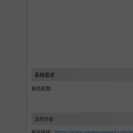
系统需求
最低配置:
操作系统:
Windows 7 /8.1 /10 64bit
处理器:
Intel Core i3 2100 or AMD A8-65
内存:
4 GB RAM
支持作者
显卡:
NVIDIA GeForce GTX 770 VRAM 2G
购买链接：
https://store.steampowered.com/