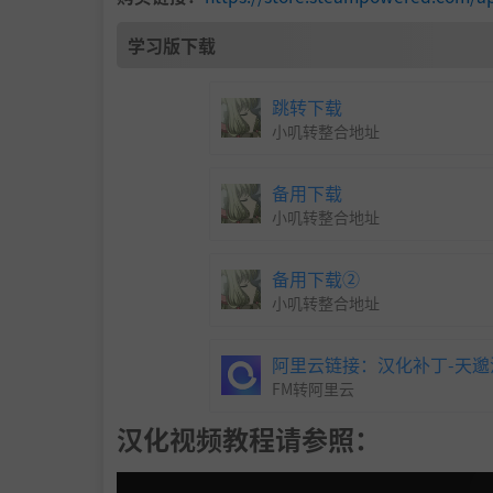
Radeon R9 270X VRAM 2GB
学习版下载
DirectX 版本:
11
网络:
宽带互联网连接
跳转下载
存储空间:
需要 50 GB 可用空间
小叽转整合地址
声卡:
DirectX® 11 supported
附注事项:
Mouse, keyboard and game p
备用下载
ut only). Screen resolution: 1280x720. T
小叽转整合地址
ct only supports MS-IME keyboard input.
备用下载②
a possibility that other IME will not func
小叽转整合地址
ectly with it.
阿里云链接：汉化补丁-
天邈
FM转阿里云
汉化视频教程请参照：