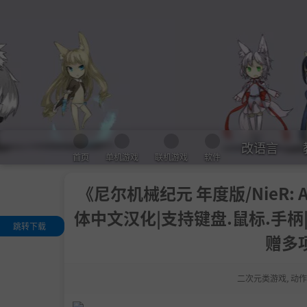
改语言
首页
单机游戏
联机游戏
软件
《尼尔机械纪元 年度版/NieR: A
体中文汉化|支持键盘.鼠标.手柄
跳转下载
赠多
精选 DLC
关于DLC
二次元类游戏
,
动作
REVIEWS & AC
OLADES