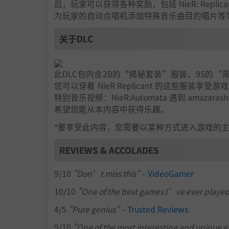
后，玩家可以获得各种奖励，包括 NieR: Rep
为玩家的自动点唱机添加特殊音乐曲目的唱片等
关于DLC
此DLC包内含2B的“揭秘套装”服装、9S的“
您可以穿着 NieR Replicant 的这些
特别音乐视频：NieR:Automata 遇到 amaza
希望您能从本内容中获得乐趣。
*要享受此内容，您需要以某种方式进入游戏的
REVIEWS & ACCOLADES
9/10
"Don’t miss this"
–
VideoGamer
10/10
"One of the best games I’ve ever playe
4/5
"Pure genius"
–
Trusted Reviews
9/10
"One of the most interesting and unique g