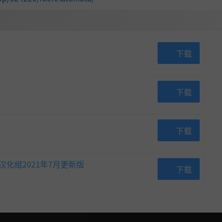
Radeon R9 380X VRAM 4GB
DirectX 版本:
11
网络:
宽带互联网连接
存储空间:
需要 50 GB 可用空间
下载
声卡:
DirectX® 11 supported
ad (XInp
附注事项:
Mouse, keyboard and game pad
下载
his produ
ut only). Screen resolution: 1920x1080. 
 There is
ng on the monitor and PC graphics card 
tion corr
ment and setup used, this title can expand
下载
splay resolution to 4K. However, please 
e that 4K resolutions are not officially su
汉化组2021年7月更新版
下载
This product only supports MS-IME keybo
ut. There is a possibility that other IME wil
nction correctly with it.