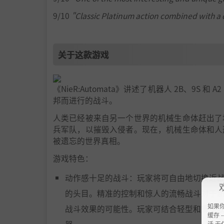
9/10
"Classic Platinum action combined with a 
关于这款游戏
《NieR:Automata》讲述了机器人 2B、9
邦而进行的战斗。
人类已经被来自另一个世界的机械生命体赶出了
兵军队，以摧毁入侵者。现在，机械生命体和人
被遗忘的世界真相。
游戏特色：
动作感十足的战斗：玩家将可自由地切换近
的头目。精准的控制和惊人的流畅战斗对于
如果
战斗效果的可能性。玩家可结合轻型和重型
缓存 --
器。
活 无