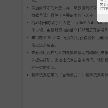
赏 也
美丽而苍凉的开放世界：这款游戏将令人心醉的
打不
帧数呈现；且除了主要故事情节之外，还包
精心制作的故事和人物：《NieR:Automat
体占领、由机器驱动的反乌托邦而展开的激
丰富的 RPG 元素：玩家将可获得各种武
格自定义装备。
充分利用可在战斗内外提供协助的辅助机支
外提供帮助，比如让玩家在空中滑行。辅助
种一类的更新。
新手玩家适用的“自动模式”：新手玩家可