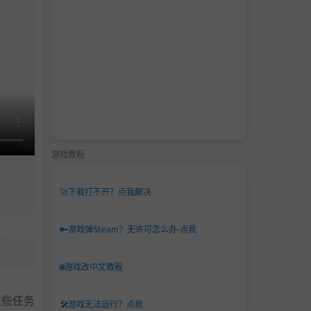
游戏教程
🚀
下载打不开？点我解决
🔑
游戏弹Steam？无许可怎么办-点我
🌐
游戏改中文教程
这些任务
🛠️
游戏无法运行？点我