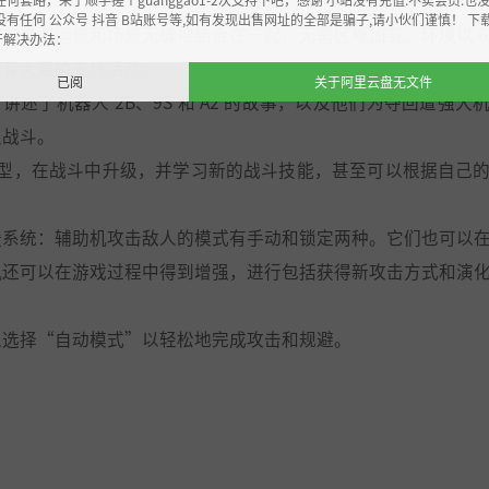
没有任何 公众号 抖音 B站账号等,如有发现出售网址的全部是骗子,请小伙们谨慎！ 下
美丽远景和场景无缝地结合在一起，无需区域加载。环境以 60f
开解决办法：
含有大量的支线活动。
已阅
关于阿里云盘无文件
a》讲述了机器人 2B、9S 和 A2 的故事，以及他们为夺回遭强大
烈战斗。
器类型，在战斗中升级，并学习新的战斗技能，甚至可以根据自己
援系统：辅助机攻击敌人的模式有手动和锁定两种。它们也可以
机还可以在游戏过程中得到增强，进行包括获得新攻击方式和演
以选择“自动模式”以轻松地完成攻击和规避。