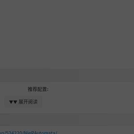
推荐配置:
操作系统:
Windows 8.1 /10 64bit
展开阅读
▼▼
00
处理器:
Intel Core i5 4670 or AMD A10-78
内存:
8 GB RAM
B or AMD
显卡:
NVIDIA GeForce GTX 980 VRAM 4GB 
app/524220/NieRAutomata/