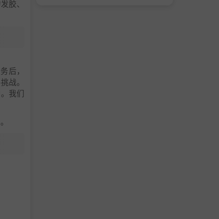
的发胶、
任务后，
斗挑战。
景中。我们
容。