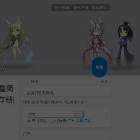
关于投稿
关于注册
隐私政策
站
登录
日榜
更多 »
完整简
此类别暂无资料。
存档|
搜索-请尽量缩短关键字（如果搜不到）
🔥 热门搜索：
生化危机
仁王
联机
单机
广告