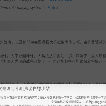
deep role-playing system"
–
Metro
S 和 A2 的故事，以及他们为夺回遭强大机械生命体占领、由机器驱动
地球。为了夺回地球，人类抵抗军孤注一掷，派遣了一支人形
形机器人之间的战争开始了……而这场战争可能很快就将揭开
战和远程攻击，在各种开阔的野外地图里对抗成群的敌人以及极
欢迎访问 小叽资源白嫖小站
新手来说很容易学习，同时也为经验更丰富的动作玩家提供了进
你发现主页没有更新游戏内容用CTRL+F5强制刷新一下网页，如果还是不行清空一下
攻击，发起高速作战行动，并在迅捷而帅气的躲闪之间，轻松切
----------------------------------------------------- 免费单机游戏资源小站，小站靠guangg
任何套路，来了顺手搓个guanggao1-2次支持下吧，感谢 小站没有充值.不卖会员.也