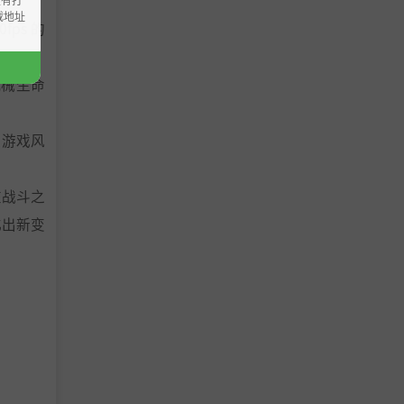
载地址
ps 的
机械生命
的游戏风
在战斗之
化出新变