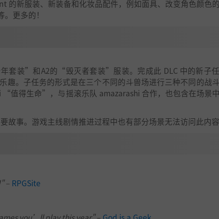
licant 的新服装、新装备和化妆品配件，例如面具、改变角色颜色
等。更多的！
青年套装”和A2的“毁灭者套装”服装。完成此 DLC 中的新子
服装享受游戏乐趣。子任务的形式是在三个不同的斗兽场进行三种不同的战
rashi “值得生命”，与摇滚乐队 amazarashi 合作，也包含在场
主要故事。游戏主线剧情推进过程中也有部分场景无法访问此内
d"
–
RPGSite
ames you’ll play this year"
–
God is a Geek