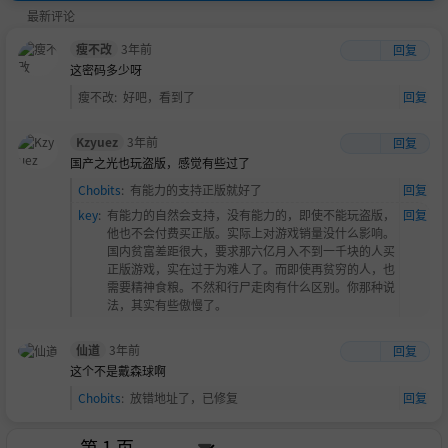
最新评论
瘦不改
3年前
回复
这密码多少呀
瘦不改
:
好吧，看到了
回复
Kzyuez
3年前
回复
国产之光也玩盗版，感觉有些过了
Chobits
:
有能力的支持正版就好了
回复
key
:
有能力的自然会支持，没有能力的，即使不能玩盗版，
回复
他也不会付费买正版。实际上对游戏销量没什么影响。
国内贫富差距很大，要求那六亿月入不到一千块的人买
正版游戏，实在过于为难人了。而即使再贫穷的人，也
需要精神食粮。不然和行尸走肉有什么区别。你那种说
法，其实有些傲慢了。
仙道
3年前
回复
这个不是戴森球啊
Chobits
:
放错地址了，已修复
回复