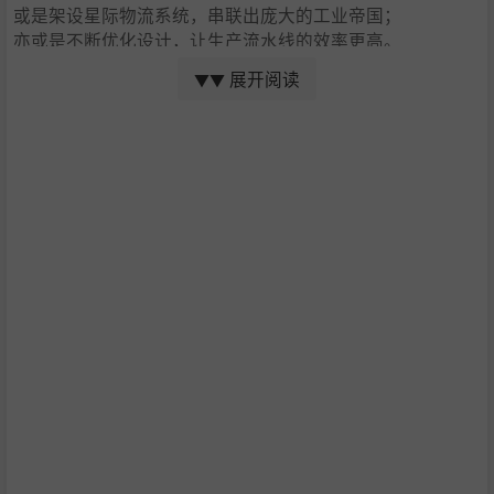
或是架设星际物流系统，串联出庞大的工业帝国；
亦或是不断优化设计，让生产流水线的效率更高。
展开阅读
▼▼
*随机生成的星图，每一局都是独一无二的宇宙。
*更加微观的建造戴森球，从一个零件开始构架。
*千变万化的宇宙生态，中子星、白矮星、红巨星，甚至黑
洞。
*不止于地表的自动化生产流水线，跨越星系运输物资。
*多种可自主定制的设定，打造属于你自己的戴森球计划。
*球形地表，完美表现在一颗星球之上完成建设的特色。
将资源通过传送带串联在各个建筑之间，形成高效的流水线
生产，让科技自主的前进。同时在建造过程中建筑会自动吸
附网格，铺设流水线时可以利用建筑网格吸附功能自动对齐