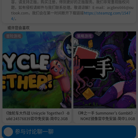
容，请支持正版，购买注册，得到更好的正版服务。我们非常重视版权问
题，如有侵权请邮件与我们联系处理。敬请谅解！E-mail：acgbns666@ou
tlook.com，我们会在第一时间断开下载链接
https://steamzg.com/1547
4/
。
或许您会喜欢
冒险游戏
策略游戏
《独轮车大作战 Unicycle Together》-B
《神之一手 Summoner's Gambit》-T
uild 24576839官中免安装-简中2.3GB
NOKE镜像官中免安装-简中1.0GB
参与讨论聊一聊