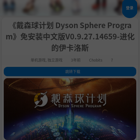
登录
《戴森球计划 Dyson Sphere Progra
m》免安装中文版​V0.9.27.14659-进化
的伊卡洛斯
单机游戏
,
独立游戏
3年前
Chobits
7
跳转下载
1
.
关于这款游戏
2
.
系统需求
3
.
支持作者
4
.
学习版下载