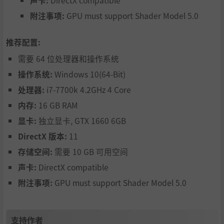
声卡:
DirectX compatible
附注事项:
GPU must support Shader Model 5.0
每一次游戏的开始都会随机生成全新的星图，拥有不同的星
推荐配置:
球种类，矿物分布。每一个星球的地形也会变化。在这个千
需要 64 位处理器和操作系统
变万化的宇宙中去完全属于你自己的“戴森球计划”。
操作系统:
Windows 10(64-Bit)
处理器:
i7-7700k 4.2GHz 4 Core
内存:
16 GB RAM
显卡:
独立显卡, GTX 1660 6GB
DirectX 版本:
11
存储空间:
需要 10 GB 可用空间
声卡:
DirectX compatible
附注事项:
GPU must support Shader Model 5.0
同时游戏中直接展现了各式各样的星球和天象，中子星、白
矮星、红巨星、气态星球、日冕、永昼永夜等，统统都可以
在这里看到。
支持作者