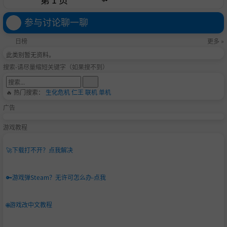
参与讨论聊一聊
日榜
更多 »
此类别暂无资料。
搜索-请尽量缩短关键字（如果搜不到）
🔥 热门搜索：
生化危机
仁王
联机
单机
广告
游戏教程
🚀
下载打不开？点我解决
🔑
游戏弹Steam？无许可怎么办-点我
🌐
游戏改中文教程