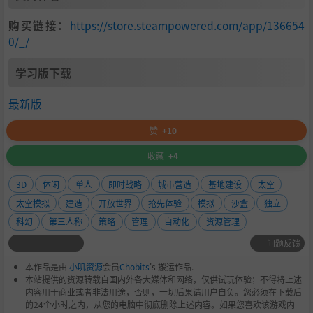
购买链接：
https://store.steampowered.com/app/136654
0/_/
学习版下载
最新版
赞
+10
收藏
+4
3D
休闲
单人
即时战略
城市营造
基地建设
太空
太空模拟
建造
开放世界
抢先体验
模拟
沙盒
独立
科幻
第三人称
策略
管理
自动化
资源管理
我们是来自于中国重庆的五人团队，出于对科幻的喜爱，我
问题反馈
们制作了这款《戴森球计划》。或许以往的戴森球还存在于
宏观的游戏世界中，那么这一次我们希望玩家可以更加微观
本作品是由
小叽资源
会员
Chobits
's 搬运作品.
本站提供的资源转载自国内外各大媒体和网络，仅供试玩体验；不得将上述
的去一步一步建造戴森球，从一个零件到最终庞大宏伟的产
内容用于商业或者非法用途，否则，一切后果请用户自负。您必须在下载后
物。
的24个小时之内，从您的电脑中彻底删除上述内容。如果您喜欢该游戏内