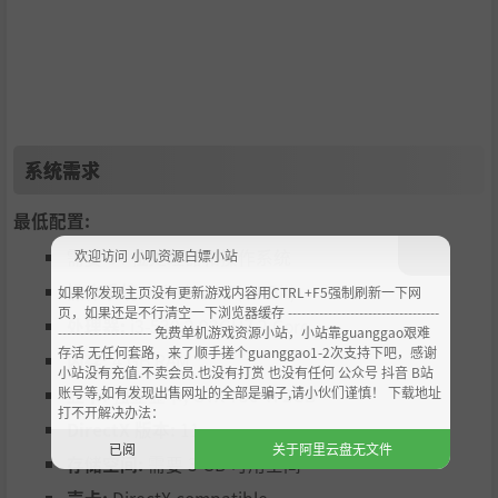
建筑，大大提高建造的效率，形成大规模的自动化流水线。
系统需求
最低配置:
需要 64 位处理器和操作系统
欢迎访问 小叽资源白嫖小站
跨越地表运输的限制，组建你的星际运输大队，将另一个星
操作系统:
Windows 7(64-Bit)
如果你发现主页没有更新游戏内容用CTRL+F5强制刷新一下网
球的物资传递过来，集合全宇宙的力量来快速发展自己。
页，如果还是不行清空一下浏览器缓存 ----------------------------------
处理器:
i3-530 2.93GHZ 2 Core
--------------------- 免费单机游戏资源小站，小站靠guanggao艰难
存活 无任何套路，来了顺手搓个guanggao1-2次支持下吧，感谢
内存:
4 GB RAM
小站没有充值.不卖会员.也没有打赏 也没有任何 公众号 抖音 B站
账号等,如有发现出售网址的全部是骗子,请小伙们谨慎！ 下载地址
显卡:
独立显卡, GTX 750 Ti 2GB
打不开解决办法：
DirectX 版本:
11
已阅
关于阿里云盘无文件
存储空间:
需要 3 GB 可用空间