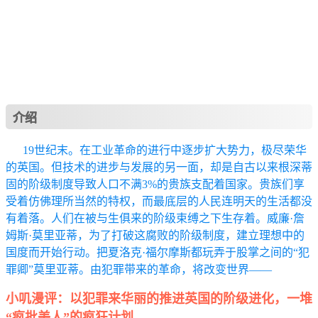
介绍
19世纪末。在工业革命的进行中逐步扩大势力，极尽荣华
的英国。但技术的进步与发展的另一面，却是自古以来根深蒂
固的阶级制度导致人口不满3%的贵族支配着国家。贵族们享
受着仿佛理所当然的特权，而最底层的人民连明天的生活都没
有着落。人们在被与生俱来的阶级束缚之下生存着。威廉·詹
姆斯·莫里亚蒂，为了打破这腐败的阶级制度，建立理想中的
国度而开始行动。把夏洛克·福尔摩斯都玩弄于股掌之间的“犯
罪卿”莫里亚蒂。由犯罪带来的革命，将改变世界——
小叽漫评：以犯罪来华丽的推进英国的阶级进化，一堆
“疯批美人”的疯狂计划