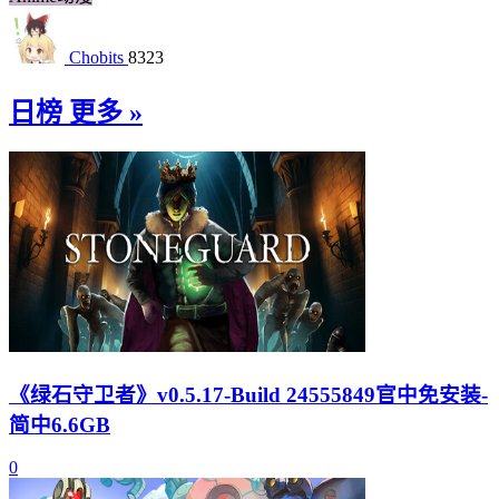
Chobits
8323
日榜
更多 »
《绿石守卫者》v0.5.17-Build 24555849官中免安装-
简中6.6GB
0