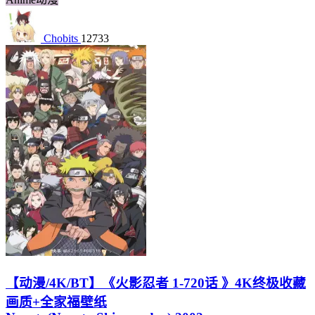
Chobits
12733
【动漫/4K/BT】《火影忍者 1-720话 》4K终极收藏
画质+全家福壁纸