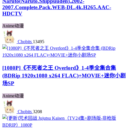
Naruto(Naruto.Shippuuden).2002-
2007.Complete.Pack.WEB-DL.4k.H265.AAC-
HDCTV
Anime动漫
Chobits
13495
[1080P]《不死者之王 Overlord》1-4季全集合集
(BDRip 1920x1080 x264 FLAC)+MOVIE+迷你小剧
场SP
Anime动漫
Chobits
3208