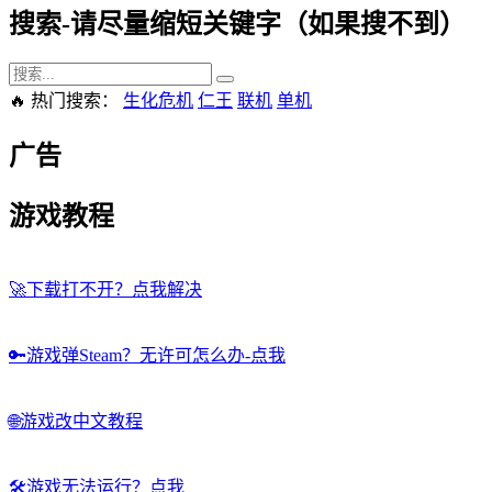
搜索-请尽量缩短关键字（如果搜不到）
🔥 热门搜索：
生化危机
仁王
联机
单机
广告
游戏教程
🚀
下载打不开？点我解决
🔑
游戏弹Steam？无许可怎么办-点我
🌐
游戏改中文教程
🛠️
游戏无法运行？点我