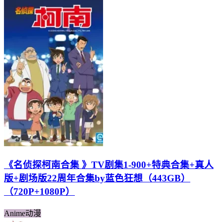
《名侦探柯南合集 》TV剧集1-900+特典合集+真人
版+剧场版22周年合集by蓝色狂想（443GB）
（720P+1080P）
Anime动漫