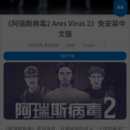
登录
《阿瑞斯病毒2 Ares Virus 2》免安装中
文版
动作游戏
,
单机游戏
2年前
Chobits
3
跳转下载
1
.
关于这款游戏
2
.
丰富精彩的世界
3
.
烧脑趣味的解密
4
.
特色的武器和改造系统
5
.
挑战各种强大的BOSS
6
.
常见问题
7
.
系统需求
8
.
支持作者
9
.
学习版下载
《阿瑞斯病毒》系列游戏，以其独特的战斗，个性的画风广