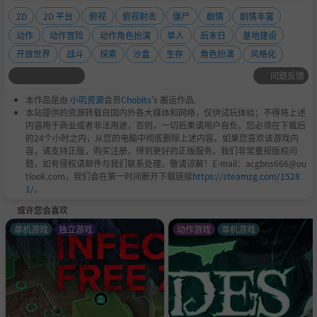
2D
2D 平台
俯视
俯视射击
僵尸
剧情
剧情丰富
动作
动作冒险
动作角色扮演
单人
后末日
基地建设
开放世界
战斗
探索
沙盒
生存
角色扮演
风格化
问题反馈
本作品是由
小叽资源
会员
Chobits
's 搬运作品.
本站提供的资源转载自国内外各大媒体和网络，仅供试玩体验；不得将上述
内容用于商业或者非法用途，否则，一切后果请用户自负。您必须在下载后
的24个小时之内，从您的电脑中彻底删除上述内容。如果您喜欢该游戏内
容，请支持正版，购买注册，得到更好的正版服务。我们非常重视版权问
题，如有侵权请邮件与我们联系处理。敬请谅解！E-mail：acgbns666@ou
tlook.com，我们会在第一时间断开下载链接
https://steamzg.com/1528
1/
。
或许您会喜欢
单机游戏
独立游戏
动作游戏
单机游戏