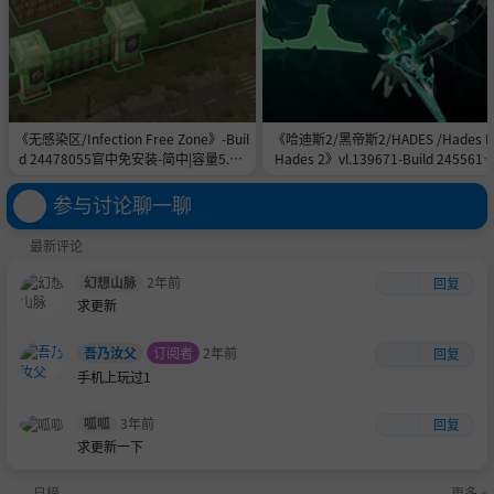
《无感染区/Infection Free Zone》-Buil
《哈迪斯2/黑帝斯2/HADES /Hades II
d 24478055官中免安装-简中|容量5.8G
Hades 2》vl.139671-Build 2455615
B
官中免安装-简中|容量11.0GB
参与讨论聊一聊
最新评论
幻想山脉
2年前
回复
求更新
吾乃汝父
订阅者
2年前
回复
手机上玩过1
呱呱
3年前
回复
求更新一下
日榜
更多 »