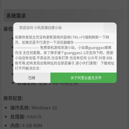
系统需求
欢迎访问 小叽资源白嫖小站
最低配置:
如果你发现主页没有更新游戏内容用CTRL+F5强制刷新一下网
操作系统:
Windows Vista
挑战各种强大的BOSS
页，如果还是不行清空一下浏览器缓存 ----------------------------------
处理器:
Intel i3
--------------------- 免费单机游戏资源小站，小站靠guanggao艰难
存活 无任何套路，来了顺手搓个guanggao1-2次支持下吧，感谢
本作存在大量的精英怪物和挑战BOSS，这些BOSS各具特
内存:
2 GB RAM
小站没有充值.不卖会员.也没有打赏 也没有任何 公众号 抖音 B站
色，你需要通过一次又一次的战斗磨练你的技艺，发掘这些
账号等,如有发现出售网址的全部是骗子,请小伙们谨慎！ 下载地址
显卡:
GeForce 8800GT / ATI Radeon HD 4850
打不开解决办法：
怪物的弱点，才有可能打败他们。当然，如果你有技术超神
网络:
宽带互联网连接
的小伙伴带你躺赢也行。
已阅
关于阿里云盘无文件
存储空间:
需要 1 GB 可用空间
推荐配置:
操作系统:
Windows 10
处理器:
Intel i5
内存:
4 GB RAM