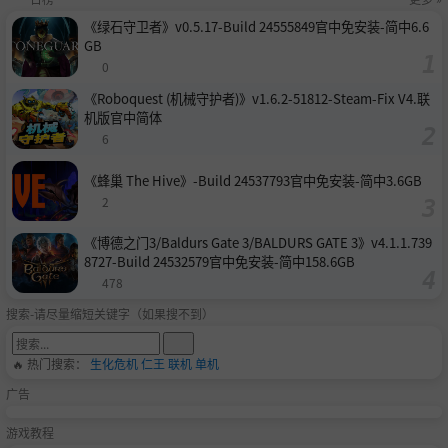
《绿石守卫者》v0.5.17-Build 24555849官中免安装-简中6.6
GB
0
《Roboquest (机械守护者)》v1.6.2-51812-Steam-Fix V4.联
机版官中简体
6
《蜂巢 The Hive》-Build 24537793官中免安装-简中3.6GB
2
《博德之门3/Baldurs Gate 3/BALDURS GATE 3》v4.1.1.739
8727-Build 24532579官中免安装-简中158.6GB
478
搜索-请尽量缩短关键字（如果搜不到）
🔥 热门搜索：
生化危机
仁王
联机
单机
广告
游戏教程