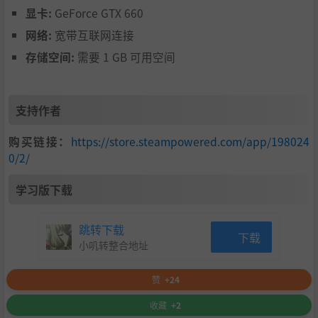
显卡:
GeForce GTX 660
网络:
宽带互联网连接
存储空间:
需要 1 GB 可用空间
常见问题
Q：没有玩过一代，对游玩二代有什么影响吗？
支持作者
A：几乎没有影响，二代将前作人物尼克作为主角，以全新
的视角来进行游戏的，游戏的操作也简单易上手，新手玩家
购买链接：
https://store.steampowered.com/app/198024
可以放心游玩。
0/2/
Q：游戏的内容丰富吗？能玩多久？
学习版下载
A：游戏的内容绝对丰富，其中有各式各样的玩法路线供你
选择、丰富多彩的世界等你探索、强大而有特色的BOSS待你
挑战，还有许许多多的小游戏供你体验。
跳转下载
下载
Q：听说可以联机，是真的吗？
小叽转整合地址
A：对，你没听错，阿瑞斯病毒2支持联机啦，你可以和小伙
伴们一起下副本，组队挑战BOSS了。（联机只限于部分场
赞
+24
景）
收藏
+2