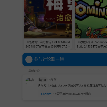
《梅莫莉：治愈物语》v1.0.3-Build
《动物多米诺 Zoominoes
24548607官中免安装-简中607.5M
Build 24539472官中
B
0GB
参与讨论聊一聊
最新评论
kyler
4年前
请问为什么运行dosbox以后只有dos界面游戏没有运行呀 
Chobits
:
还需要运行TunTown.exe程序