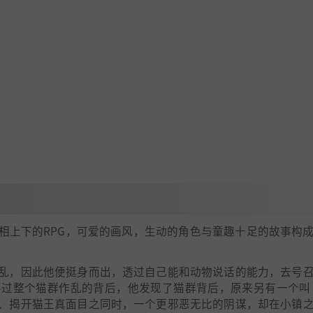
不相上下的RPG，可爱的画风，生动的角色与童趣十足的故事构
乱，因此他便挺身而出，透过自己能和动物说话的能力，去号
过整个猫群作乱的背后，他发现了猫群背后，原来另有一个叫
、揭开猫王真面目之同时，一个更邪恶无比的阴谋，却在小镇