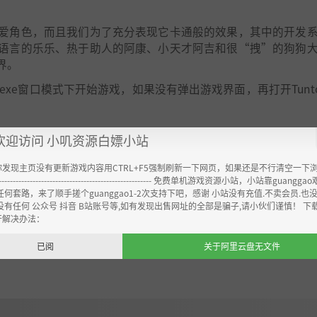
爱角色，而且我们为了充分表现它卡通般的效果，其中的开发
语言的乐乐、热于助人的阿康、小天才阿吉和很“拽”的狗狗
界。
x.exe窗口模式下开始游戏，如果没有弹出游戏界面，再打开Tuntow
欢迎访问 小叽资源白嫖小站
你发现主页没有更新游戏内容用CTRL+F5强制刷新一下网页，如果还是不行清空一下
----------------------------------------------------- 免费单机游戏资源小站，小站靠guangg
任何套路，来了顺手搓个guanggao1-2次支持下吧，感谢 小站没有充值.不卖会员.也
没有任何 公众号 抖音 B站账号等,如有发现出售网址的全部是骗子,请小伙们谨慎！ 下
开解决办法：
已阅
关于阿里云盘无文件