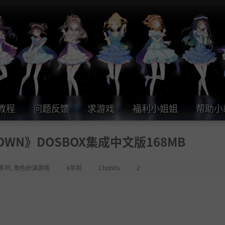
教程
问题反馈
求游戏
福利小姐姐
帮助小
OWN》DOSBOX集成中文版168MB
系列
,
角色扮演游戏
4年前
Chobits
2