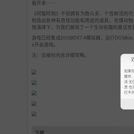
展开来……
《阿猫阿狗》不但拥有为数众多、个性鲜活的可
制造出各种有奇怪功能和用途的道具，在懂动物
情演绎下，为我们展现了一个生动有趣的童话世
游戏已经集成DOSBOX7.4模拟器，运行DOSBo
e开启游戏。
注：压缩包内含详细攻略。
如果
缓存 --
活 无
赏 也
打不
下载