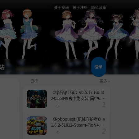
关于投稿
关于注册
隐私政策
站
登录
日榜
更多 »
《绿石守卫者》v0.5.17-Build
24555849官中免安装-简中6.6
GB
0
《Roboquest (机械守护者)》v
1.6.2-51812-Steam-Fix V4.联
机版官中简体
6