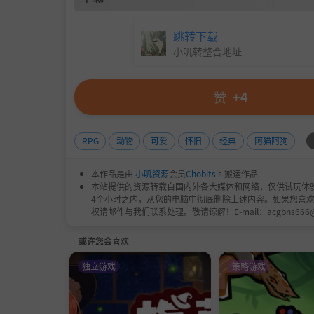
跳转下载
小叽转整合地址
赞
+4
RPG
动物
可爱
怀旧
经典
阿猫阿狗
本作品是由
小叽资源
会员
Chobits
's 搬运作品.
本站提供的资源转载自国内外各大媒体和网络，仅供试玩体
4个小时之内，从您的电脑中彻底删除上述内容。如果您喜
权请邮件与我们联系处理。敬请谅解！E-mail：acgbns666
或许您会喜欢
独立游戏
策略游戏