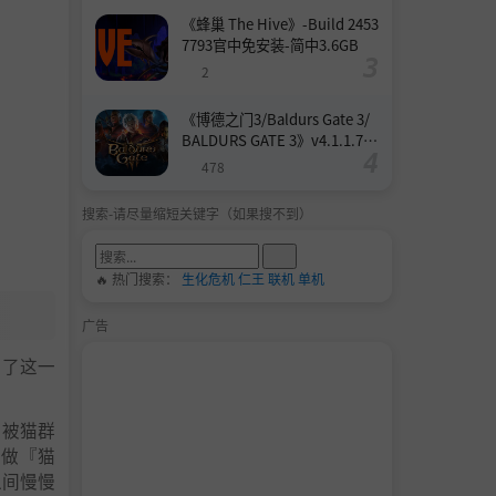
《蜂巢 The Hive》-Build 2453
7793官中免安装-简中3.6GB
2
《博德之门3/Baldurs Gate 3/
BALDURS GATE 3》v4.1.1.739
8727-Build 24532579官中免安
478
装-简中158.6GB
搜索-请尽量缩短关键字（如果搜不到）
🔥 热门搜索：
生化危机
仁王
联机
单机
广告
成了这一
召被猫群
 做『猫
之间慢慢