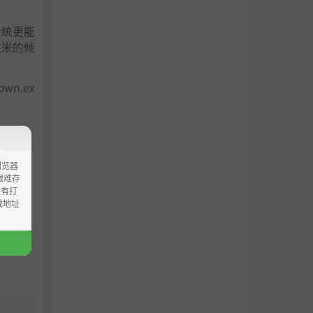
系统更能
大米的倾
n.ex
浏览器
ao艰难存
没有打
载地址