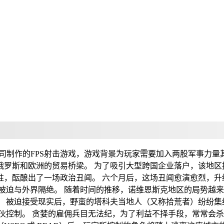
Battlestate公司制作的FPS射击游戏，游戏背景为玩家需要加入
罗斯和欧洲的贸易桥梁。 为了吸引大型跨国企业落户，该地区
驻，酝酿出了一场政治丑闻。 六个月后，这场丑闻愈演愈烈，升
被迫与外界隔绝。 随着时间的推移，诺维恩斯克地区的局势越来
。 被迫接受现实后，野蛮的塔科夫当地人（又称拾荒者）纷纷集
伙控制。 贪婪的雇佣兵目无法纪，为了利益不择手段，常常会杀