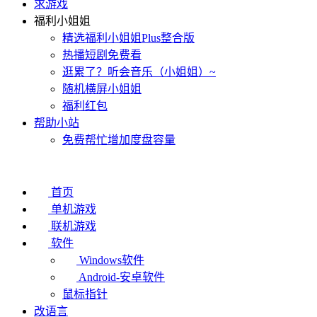
求游戏
福利小姐姐
精选福利小姐姐Plus整合版
热播短剧免费看
逛累了？听会音乐（小姐姐）~
随机横屏小姐姐
福利红包
帮助小站
免费帮忙增加度盘容量
首页
单机游戏
联机游戏
软件
Windows软件
Android-安卓软件
鼠标指针
改语言