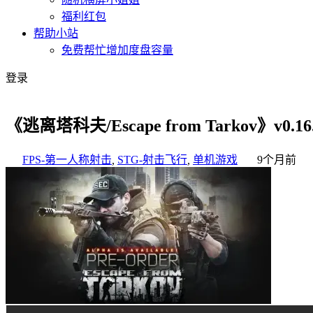
福利红包
帮助小站
免费帮忙增加度盘容量
登录
《逃离塔科夫/Escape from Tarkov》v0.
FPS-第一人称射击
,
STG-射击飞行
,
单机游戏
9个月前