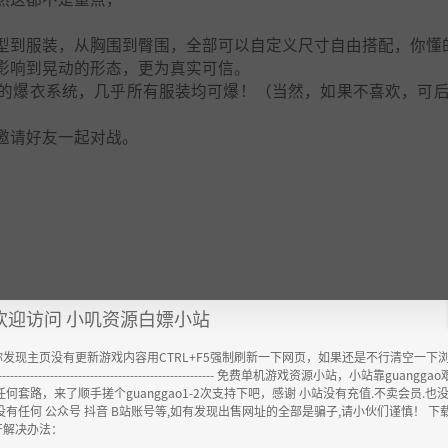
型到服装，从胸围到臀围，全部可以自定义尺寸自由搭配，你懂
影响到晃动的形态，更为真实可信。
的爆衣系统，几乎所有服装均可爆！（当然，如果不喜欢，可
邀请好友一起对战。
欢迎访问 小叽资源白嫖小站
你发现主页没有更新游戏内容用CTRL+F5强制刷新一下网页，如果还是不行清空一下
----------------------------------------------------- 免费单机游戏资源小站，小站靠guangg
任何套路，来了顺手搓个guanggao1-2次支持下吧，感谢 小站没有充值.不卖会员.也
没有任何 公众号 抖音 B站账号等,如有发现出售网址的全部是骗子,请小伙们谨慎！ 下
开解决办法：