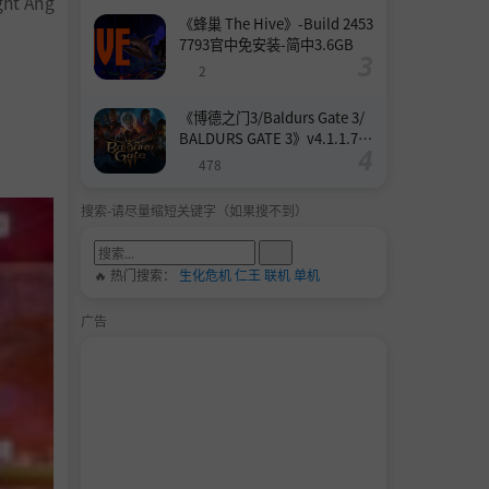
 Ang
《蜂巢 The Hive》-Build 2453
7793官中免安装-简中3.6GB
2
《博德之门3/Baldurs Gate 3/
BALDURS GATE 3》v4.1.1.739
8727-Build 24532579官中免安
478
装-简中158.6GB
搜索-请尽量缩短关键字（如果搜不到）
🔥 热门搜索：
生化危机
仁王
联机
单机
广告