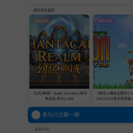
或许您会喜欢
休闲游戏
动作游戏
《幻忆神域》-Build 24516631官中
《棉花小魔女幻想乡》V2.0
免安装-简中2.3GB
24533515官中免安装-
参与讨论聊一聊
最新评论