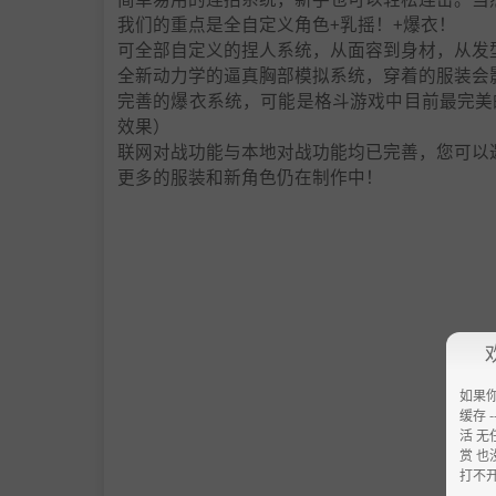
我们的重点是全自定义角色+乳摇！+爆衣！
可全部自定义的捏人系统，从面容到身材，从发
全新动力学的逼真胸部模拟系统，穿着的服装会
完善的爆衣系统，可能是格斗游戏中目前最完美
效果）
联网对战功能与本地对战功能均已完善，您可以
更多的服装和新角色仍在制作中！
如果
缓存 --
活 无
赏 也
打不