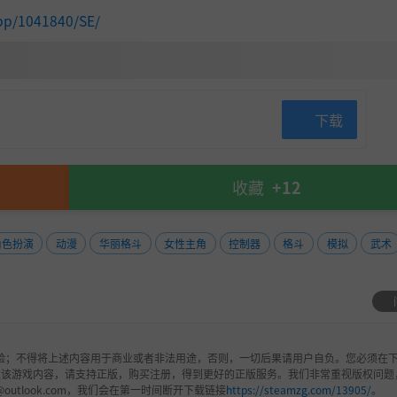
pp/1041840/SE/
下载
收藏
+12
角色扮演
动漫
华丽格斗
女性主角
控制器
格斗
模拟
武术
验；不得将上述内容用于商业或者非法用途，否则，一切后果请用户自负。您必须在下
欢该游戏内容，请支持正版，购买注册，得到更好的正版服务。我们非常重视版权问题
@outlook.com，我们会在第一时间断开下载链接
https://steamzg.com/13905/
。