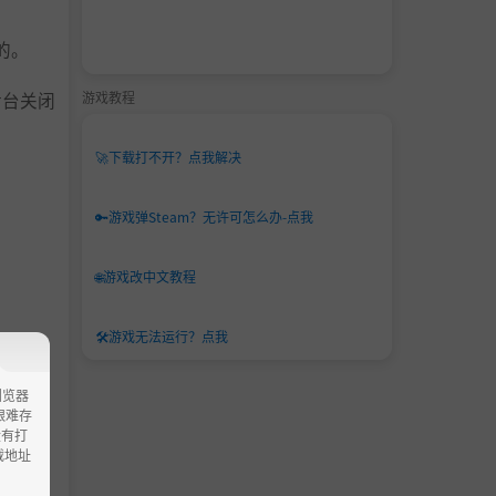
的。
游戏教程
后台关闭
🚀
下载打不开？点我解决
🔑
游戏弹Steam？无许可怎么办-点我
🌐
游戏改中文教程
🛠️
游戏无法运行？点我
浏览器
ao艰难存
没有打
载地址