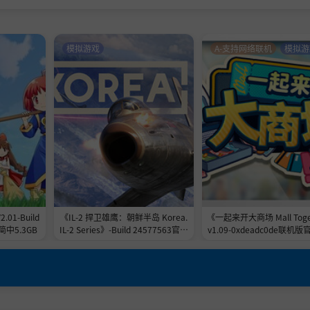
模拟游戏
A-支持网络联机
模拟游
1-Build
《IL-2 捍卫雄鹰：朝鲜半岛 Korea.
《一起来开大商场 Mall Toge
简中5.3GB
IL-2 Series》-Build 24577563官中
v1.09-0xdeadc0de联机
免安装-简中37.5GB