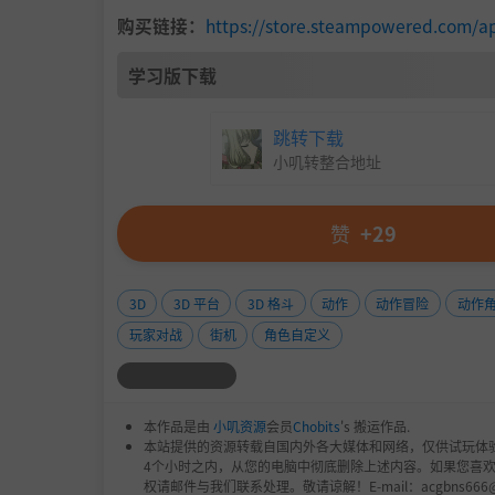
购买链接：
https://store.steampowered.com/a
学习版下载
跳转下载
小叽转整合地址
赞
+29
3D
3D 平台
3D 格斗
动作
动作冒险
动作
玩家对战
街机
角色自定义
本作品是由
小叽资源
会员
Chobits
's 搬运作品.
本站提供的资源转载自国内外各大媒体和网络，仅供试玩体
4个小时之内，从您的电脑中彻底删除上述内容。如果您喜
权请邮件与我们联系处理。敬请谅解！E-mail：acgbns666