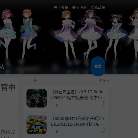
关于投稿
关于注册
隐私政策
站
登录
日榜
更多 »
01官中
《绿石守卫者》v0.5.17-Build
24555849官中免安装-简中6.6
GB
0
《Roboquest (机械守护者)》v
1.6.2-51812-Steam-Fix V4.联
机版官中简体
义角色完
6