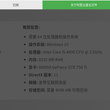
已阅
关于阿里云盘无文件
推荐配置:
需要 64 位处理器和操作系统
操作系统:
Windows 10
z
处理器:
Inter Core i5-4690 CPU @ 3.5GHz
内存:
8192 MB RAM
显卡:
NVIDIA GeForce GTX 750 Ti
DirectX 版本:
11
网络:
宽带互联网连接
存储空间:
需要 4096 MB 可用空间