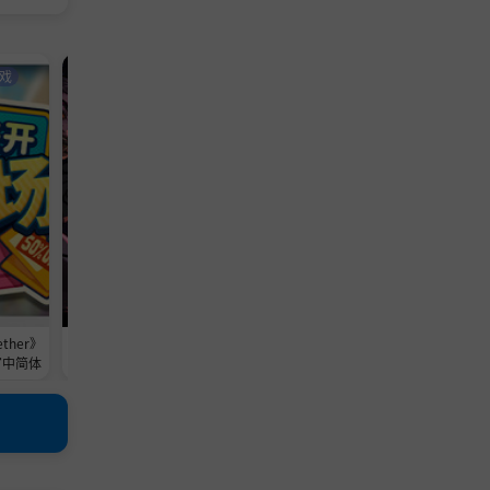
戏
A-支持网络联机
动作游戏
A-支持网络联机
冒险游戏
ther》
《风暴怕死队 Pass The Fear》v1.
《符文世界：龙之荒野 RuneSca
版官中简体
0.487-0xdeadc0de联机版官中简体
Dragonwilds》v232224-Steam
x-V4联机版官中简体