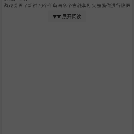
游戏设置了超过70个任务与多个支线奖励来鼓励你进行隐匿
踪迹或徒手通关等游戏方式，游戏也提供了许多机会去探
展开阅读
▼▼
索、重玩、试验无限制策略和不同游戏风格。