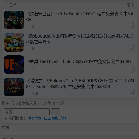
日榜
更多 »
《绿石守卫者》v0.5.17-Build 24555849官中免安装-简中6.6
GB
0
《Roboquest (机械守护者)》v1.6.2-51812-Steam-Fix V4.联
机版官中简体
6
《蜂巢 The Hive》-Build 24537793官中免安装-简中3.6GB
2
《博德之门3/Baldurs Gate 3/BALDURS GATE 3》v4.1.1.739
8727-Build 24532579官中免安装-简中158.6GB
478
搜索-请尽量缩短关键字（如果搜不到）
🔥 热门搜索：
生化危机
仁王
联机
单机
广告