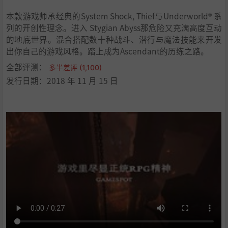
本款游戏师承经典的System Shock, Thief与Underworld® 系
列的开创性理念。进入 Stygian Abyss那危险又充满高度互动
的地底世界。混合搭配数十种战斗、潜行与魔法技能来开发
出你自己的游戏风格。踏上成为Ascendant的历练之路。
全部评测：
多半差评 (1,100)
发行日期：2018 年 11 月 15 日