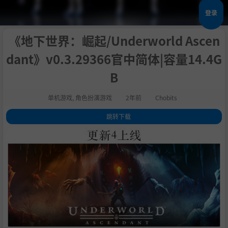
登录
《地下世界：崛起/Underworld Ascen
dant》v0.3.29366官中简体|容量14.4G
B
单机游戏
,
角色扮演游戏
2年前
Chobits
跳转下载
1
.
关于这款游戏
2
.
系统需求
3
.
支持作者
4
.
学习版下载