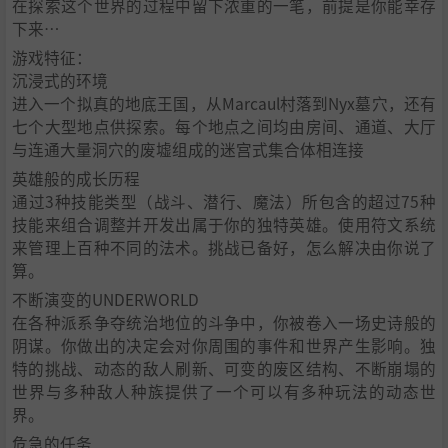
在探索这个世界的过程中留下浓重的一笔，前提是你能幸存
下来…
游戏特征：
沉浸式的环境
进入一个拟真的地底王国，从Marcaul村落到Nyx墓穴，还有
七个大型地点供探索。每个地点之间均由房间、通道、大厅
与连通大量洞穴的废墟组成的迷宫式集合体相连接
英雄般的成长历程
通过3种技能类型（战斗、潜行、魔法）所包含的超过75种
技能来组合调整并开发出属于你的独特英雄。使用符文系统
来管理上百种不同的法术。挑战已备好，怎么解决由你说了
算。
不断演变的UNDERWORLD
在各种派系争夺统治地位的斗争中，你被卷入一场史诗般的
阴谋。你做出的决定会对你周围的事件和世界产生影响。独
特的挑战、动态的敌人刷新、可变的废区结构、不断崩塌的
世界与多种敌人种族提供了一个可以有多种玩法的动态世
界。
危急的任务