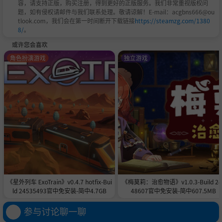
容，请支持正版，购买注册，得到更好的正版服务。我们非常重视版权问
题，如有侵权请邮件与我们联系处理。敬请谅解！E-mail：acgbns666@ou
tlook.com，我们会在第一时间断开下载链接
https://steamzg.com/1380
8/
。
或许您会喜欢
角色扮演游戏
独立游戏
《星外列车 ExoTrain》v0.4.7 hotfix-Bui
《梅莫莉：治愈物语》v1.0.3-Build 24
ld 24535493官中免安装-简中4.7GB
48607官中免安装-简中607.5MB
参与讨论聊一聊