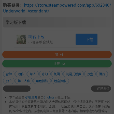
购买链接：
https://store.steampowered.com/app/692840/
Underworld_Ascendant/
学习版下载
跳转下载
下载
小叽转整合地址
赞
+1
收藏
+2
冒险
动作
单人
奇幻
氛围
沉浸式模拟
沙盒
潜行
独立
第一人称
角色扮演
迷宫探索
问题反馈
本作品是由
小叽资源
会员
Chobits
's 搬运作品.
本站提供的资源转载自国内外各大媒体和网络，仅供试玩体验；不得将上述
内容用于商业或者非法用途，否则，一切后果请用户自负。您必须在下载后
的24个小时之内，从您的电脑中彻底删除上述内容。如果您喜欢该游戏内