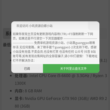
欢迎访问 小叽资源白嫖小站
系统需求
如果你发现主页没有更新游戏内容用CTRL+F5强制刷新一下网
页，如果还是不行清空一下浏览器缓存 ----------------------------------
--------------------- 免费单机游戏资源小站，小站靠guanggao艰难
最低配置:
存活 无任何套路，来了顺手搓个guanggao1-2次支持下吧，感谢
小站没有充值.不卖会员.也没有打赏 也没有任何 公众号 抖音 B站
需要 64 位处理器和操作系统
账号等,如有发现出售网址的全部是骗子,请小伙们谨慎！ 下载地址
操作系统:
64-bit Windows 7, 64-bit Windows 8 (8.1)
打不开解决办法：
or 64-bit Windows 10
已阅
关于阿里云盘无文件
处理器:
Intel CPU Core i5-6600 @ 3.3GHz / Ryzen 3
1300X
内存:
8 GB RAM
显卡:
Nvidia GPU GeForce GTX 960 (3GB)/ AMD R9 2
80 (3GB)