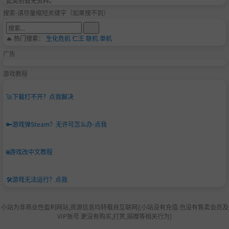
此类别暂无资料。
搜索-请尽量缩短关键字（如果搜不到）
🔥 热门搜索：
生化危机
仁王
联机
单机
广告
游戏教程
🚀
下载打不开？点我解决
🔑
游戏弹Steam？无许可怎么办-点我
🌐
游戏改中文教程
🛠️
游戏无法运行？点我
小站为非商业性盈利网站,资源信息均转载自互联网|[小站没有充值.也没有售卖会员及
VIP账号.更没有购买,打赏,捐赠等相关行为]