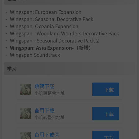
• Wingspan: European Expansion
• Wingspan: Seasonal Decorative Pack
• Wingspan: Oceania Expansion
• Wingspan - Woodland Wonders Decorative Pack
• Wingspan - Seasonal Decorative Pack 2
• Wingspan: Asia Expansion-（新增）
• Wingspan Soundtrack
学习
跳转下载
下载
小叽转整合地址
备用下载
下载
小叽转整合地址
备用下载②
下载