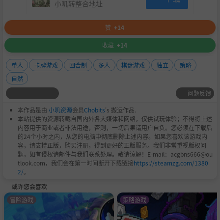
小叽转整合地址
赞
+14
收藏
+14
单人
卡牌游戏
回合制
多人
棋盘游戏
独立
策略
自然
问题反馈
本作品是由
小叽资源
会员
Chobits
's 搬运作品.
本站提供的资源转载自国内外各大媒体和网络，仅供试玩体验；不得将上述
内容用于商业或者非法用途，否则，一切后果请用户自负。您必须在下载后
的24个小时之内，从您的电脑中彻底删除上述内容。如果您喜欢该游戏内
容，请支持正版，购买注册，得到更好的正版服务。我们非常重视版权问
题，如有侵权请邮件与我们联系处理。敬请谅解！E-mail：acgbns666@ou
tlook.com，我们会在第一时间断开下载链接
https://steamzg.com/1380
2/
。
或许您会喜欢
冒险游戏
策略游戏