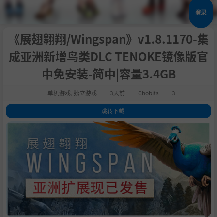
登录
《展翅翱翔/Wingspan》v1.8.1170-集
成亚洲新增鸟类DLC TENOKE镜像版官
中免安装-简中|容量3.4GB
单机游戏
,
独立游戏
3天前
Chobits
3
跳转下载
1
.
关于此游戏
2
.
游戏特色
3
.
系统需求
4
.
支持作者
5
.
设置中文
6
.
包含DLC
7
.
学习