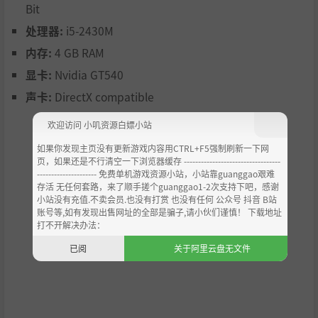
Bit
处理器:
i5-2430M
内存:
4 GB RAM
显卡:
Nvidia GT540
声卡:
DirectX compatible
欢迎访问 小叽资源白嫖小站
如果你发现主页没有更新游戏内容用CTRL+F5强制刷新一下网
页，如果还是不行清空一下浏览器缓存 ----------------------------------
--------------------- 免费单机游戏资源小站，小站靠guanggao艰难
存活 无任何套路，来了顺手搓个guanggao1-2次支持下吧，感谢
小站没有充值.不卖会员.也没有打赏 也没有任何 公众号 抖音 B站
账号等,如有发现出售网址的全部是骗子,请小伙们谨慎！ 下载地址
打不开解决办法：
已阅
关于阿里云盘无文件