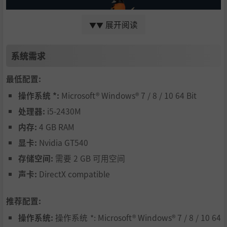
展开阅读
▼▼
游戏特色
系统需求
最低配置:
轻松愉快的策略类卡牌游戏，你的目标是发现和吸引最好
的鸟儿。
操作系统 *:
Microsoft® Windows® 7 / 8 / 10 64 Bit
同时支持单人和多人模式，最多可5名玩家组队畅玩。
处理器:
i5-2430M
基于屡获殊荣的引擎构筑桌面游戏，以卡牌为驱动，富有
内存:
4 GB RAM
竞争乐趣。
显卡:
Nvidia GT540
数百只独特的鸟儿，配有动画画面和真实录音。
存储空间:
需要 2 GB 可用空间
用多种方式积攒分数，包括鸟儿、奖励卡牌和回合目标。
声卡:
DirectX compatible
推荐配置:
操作系统:
操作系统 *: Microsoft® Windows® 7 / 8 / 10 64