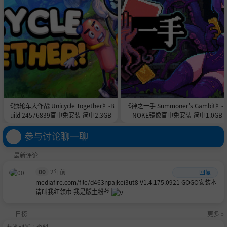
《独轮车大作战 Unicycle Together》-B
《神之一手 Summoner's Gambit》-T
uild 24576839官中免安装-简中2.3GB
NOKE镜像官中免安装-简中1.0GB
参与讨论聊一聊
最新评论
00
2年前
回复
mediafire.com/file/d463npajkei3ut8 V1.4.175.0921 GOGO安装本
请叫我
红领巾 我是版主粉丝
日榜
更多 »