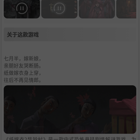
关于这款游戏
七月半，嫁新娘，
亲朋好友哭断肠。
纸做嫁衣身上穿，
往后不再见情郎。
《纸嫁衣2奘铃村》是一款中式恐怖悬疑剧情解谜游戏，为