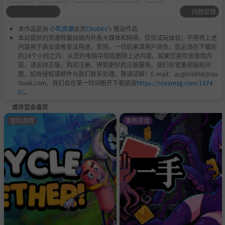
问题反馈
本作品是由
小叽资源
会员
Chobits
's 搬运作品.
本站提供的资源转载自国内外各大媒体和网络，仅供试玩体验；不得将上述
内容用于商业或者非法用途，否则，一切后果请用户自负。您必须在下载后
的24个小时之内，从您的电脑中彻底删除上述内容。如果您喜欢该游戏内
容，请支持正版，购买注册，得到更好的正版服务。我们非常重视版权问
题，如有侵权请邮件与我们联系处理。敬请谅解！E-mail：acgbns666@ou
tlook.com，我们会在第一时间断开下载链接
https://steamzg.com/1374
0/
。
或许您会喜欢
冒险游戏
策略游戏