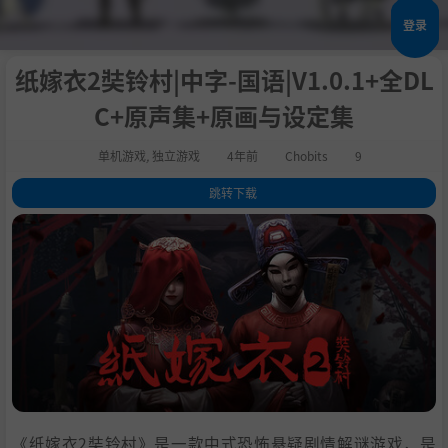
登录
纸嫁衣2奘铃村|中字-国语|V1.0.1+全DL
C+原声集+原画与设定集
单机游戏
,
独立游戏
4年前
Chobits
9
跳转下载
1
.
关于这款游戏
2
.
系统需求
3
.
支持作者
4
.
学习版下载
《纸嫁衣2奘铃村》是一款中式恐怖悬疑剧情解谜游戏，是