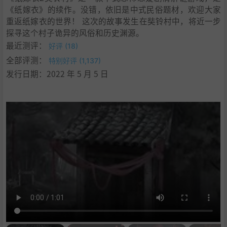
《纸嫁衣》的续作。没错，依旧是中式民俗题材，欢迎大家
重返纸嫁衣的世界！ 这次的故事发生在奘铃村中，将近一步
探寻这个村子诡异的风俗和历史渊源。
最近测评：
好评 (18)
全部评测：
特别好评 (1,137)
发行日期：2022 年 5 月 5 日