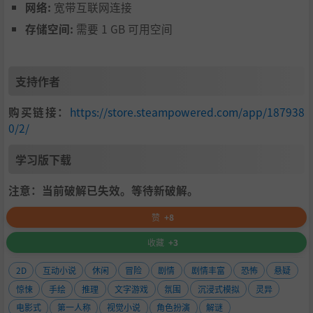
网络:
宽带互联网连接
存储空间:
需要 1 GB 可用空间
支持作者
购买链接：
https://store.steampowered.com/app/187938
0/2/
学习版下载
注意：当前破解已失效。等待新破解。
赞
+8
收藏
+3
2D
互动小说
休闲
冒险
剧情
剧情丰富
恐怖
悬疑
惊悚
手绘
推理
文字游戏
氛围
沉浸式模拟
灵异
电影式
第一人称
视觉小说
角色扮演
解谜