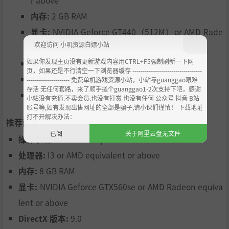
内存:
2 GB RAM
显卡:
NVIDIA Geforce GT440（512M）or AMD Rade
欢迎访问 小叽资源白嫖小站
on equivalent or above
如果你发现主页没有更新游戏内容用CTRL+F5强制刷新一下网
DirectX 版本:
9.0
页，如果还是不行清空一下浏览器缓存 ----------------------------------
网络:
宽带互联网连接
--------------------- 免费单机游戏资源小站，小站靠guanggao艰难
存活 无任何套路，来了顺手搓个guanggao1-2次支持下吧，感谢
存储空间:
需要 1 GB 可用空间
小站没有充值.不卖会员.也没有打赏 也没有任何 公众号 抖音 B站
账号等,如有发现出售网址的全部是骗子,请小伙们谨慎！ 下载地址
打不开解决办法：
推荐配置:
已阅
关于阿里云盘无文件
操作系统:
Windows 7sp1 or Windows 10
处理器:
I3 or AMD equivalent or above
内存:
8 GB RAM
显卡:
NVIDIA Geforce GTX560se or AMD Radeon equiva
lent or above
DirectX 版本:
9.0