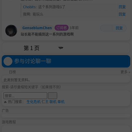
Chobits
:
这个系列游戏G了
回复
我啊
:
能玩么
回复
GenseblumChen
订阅者
3年前
回复
站长能不能搞到这一系列的游戏啊
参与讨论聊一聊
日榜
更多 »
此类别暂无资料。
搜索-请尽量缩短关键字（如果搜不到）
🔥 热门搜索：
生化危机
仁王
联机
单机
广告
游戏教程