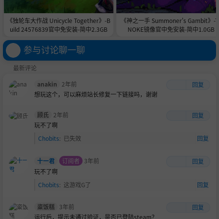
《独轮车大作战 Unicycle Together》-B
《神之一手 Summoner's Gambit》-T
uild 24576839官中免安装-简中2.3GB
NOKE镜像官中免安装-简中1.0GB
参与讨论聊一聊
最新评论
anakin
2年前
回复
想玩这个，可以麻烦站长修复一下链接吗，谢谢
顾氏
2年前
回复
玩不了啊
Chobits
:
已失效
回复
十一君
订阅者
3年前
回复
玩不了啊
Chobits
:
这游戏G了
回复
粢饭糕
3年前
回复
运行后，提示未通过验证，是否已登陆steam？