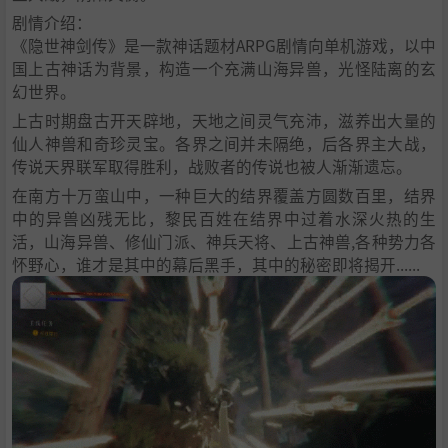
剧情介绍：
《隐世神剑传》是一款神话题材ARPG剧情向单机游戏，以中
国上古神话为背景，构造一个充满山海异兽，光怪陆离的玄
幻世界。
上古时期盘古开天辟地，天地之间灵气充沛，滋养出大量的
仙人神兽和奇珍灵宝。各界之间并未隔绝，后各界主大战，
传说天界联军取得胜利，战败者的传说也被人渐渐遗忘。
在南方十万蛮山中，一种巨大的结界覆盖方圆数百里，结界
中的异兽凶残无比，黎民百姓在结界中过着水深火热的生
活，山海异兽、修仙门派、神兵天将、上古神兽,各种势力各
怀野心，谁才是其中的幕后黑手，其中的秘密即将揭开......