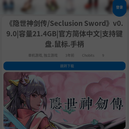
登录
《隐世神剑传/Seclusion Sword》v0.
9.0|容量21.4GB|官方简体中文|支持键
盘.鼠标.手柄
单机游戏
,
独立游戏
3年前
Chobits
9
跳转下载
1
.
关于这款游戏
2
.
系统需求
3
.
支持作者
4
.
学习版下载