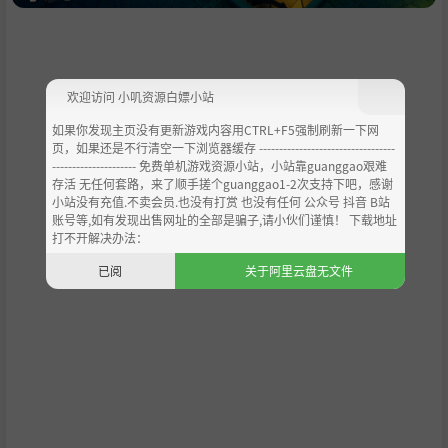
欢迎访问 小叽资源白嫖小站
如果你发现主页没有更新游戏内容用CTRL+F5强制刷新一下网
页，如果还是不行清空一下浏览器缓存 ----------------------------------
--------------------- 免费单机游戏资源小站，小站靠guanggao艰难
存活 无任何套路，来了顺手搓个guanggao1-2次支持下吧，感谢
小站没有充值.不卖会员.也没有打赏 也没有任何 公众号 抖音 B站
账号等,如有发现出售网址的全部是骗子,请小伙们谨慎！ 下载地址
打不开解决办法：
已阅
关于阿里云盘无文件