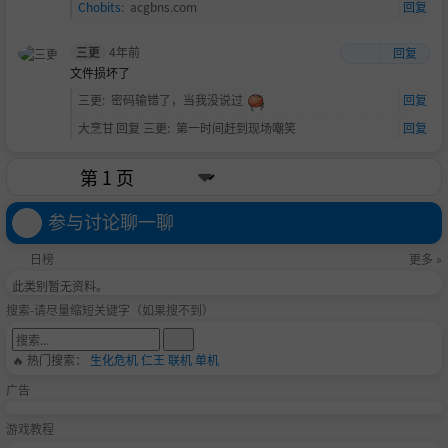
Chobits
:
acgbns.com
回复
三更
4年前
回复
文件损坏了
三更
:
密码输错了，当我没说过
回复
大烹甘
回复
三更
:
第一时间赶到现场嘲笑
回复
参与讨论聊一聊
日榜
更多 »
此类别暂无资料。
搜索-请尽量缩短关键字（如果搜不到）
🔥 热门搜索：
生化危机
仁王
联机
单机
广告
游戏教程