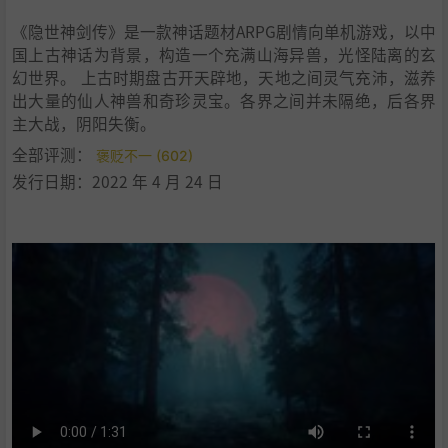
《隐世神剑传》是一款神话题材ARPG剧情向单机游戏，以中
国上古神话为背景，构造一个充满山海异兽，光怪陆离的玄
幻世界。 上古时期盘古开天辟地，天地之间灵气充沛，滋养
出大量的仙人神兽和奇珍灵宝。各界之间并未隔绝，后各界
主大战，阴阳失衡。
全部评测：
褒贬不一 (602)
发行日期：2022 年 4 月 24 日