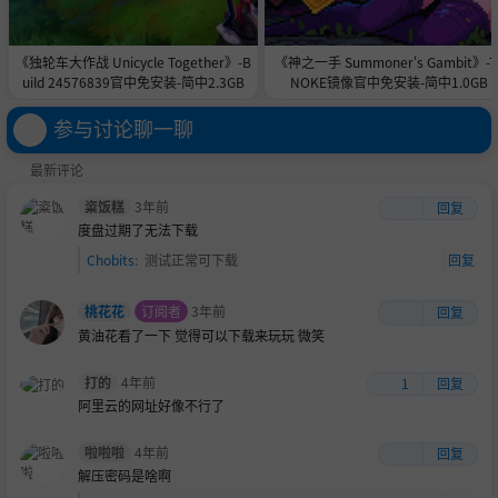
《独轮车大作战 Unicycle Together》-B
《神之一手 Summoner's Gambit》-T
uild 24576839官中免安装-简中2.3GB
NOKE镜像官中免安装-简中1.0GB
参与讨论聊一聊
最新评论
粢饭糕
3年前
回复
度盘过期了无法下载
Chobits
:
测试正常可下载
回复
桃花花
订阅者
3年前
回复
黄油花看了一下 觉得可以下载来玩玩
微笑
打的
4年前
1
回复
阿里云的网址好像不行了
啦啦啦
4年前
回复
解压密码是啥啊