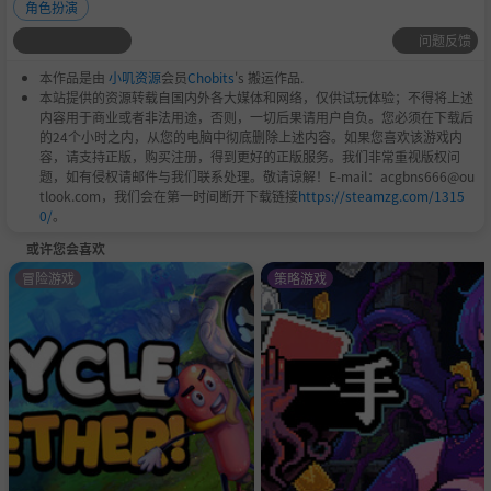
角色扮演
问题反馈
本作品是由
小叽资源
会员
Chobits
's 搬运作品.
本站提供的资源转载自国内外各大媒体和网络，仅供试玩体验；不得将上述
内容用于商业或者非法用途，否则，一切后果请用户自负。您必须在下载后
的24个小时之内，从您的电脑中彻底删除上述内容。如果您喜欢该游戏内
容，请支持正版，购买注册，得到更好的正版服务。我们非常重视版权问
题，如有侵权请邮件与我们联系处理。敬请谅解！E-mail：acgbns666@ou
tlook.com，我们会在第一时间断开下载链接
https://steamzg.com/1315
0/
。
或许您会喜欢
冒险游戏
策略游戏