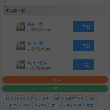
学习版下载
跳转下载
下载
小叽转整合地址
备用下载
下载
小叽转整合地址
备用下载②
下载
小叽转整合地址
赞
+5
收藏
+4
3D
3D 格斗
冒险
剧情
动作
动作角色扮演
单人
卡通风格
奇幻
抢先体验
独立
玩家对战环境
线性