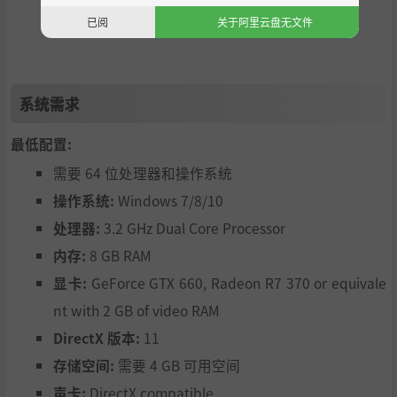
级。
已阅
关于阿里云盘无文件
塑造未来
系统需求
最低配置:
你将可以研究新科技并通过采纳法律改善公民们的生活。对
需要 64 位处理器和操作系统
抗犯罪分子，惩治腐败，维护城市秩序。作为市长，塑造社
操作系统:
Windows 7/8/10
会未来的权利就在你的手中。但问题是：你将如何实现自己
处理器:
3.2 GHz Dual Core Processor
的愿景？
内存:
8 GB RAM
显卡:
GeForce GTX 660, Radeon R7 370 or equivale
nt with 2 GB of video RAM
DirectX 版本:
11
存储空间:
需要 4 GB 可用空间
声卡:
DirectX compatible