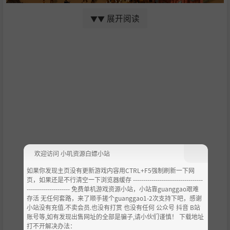
展开阅读
▼▼
管理一座城市绝非易事。人民有很多需求，但你只能使用有
限的资源。你需要做出抉择，谁能够优先获得食物与居所。
准备好面对层出不穷的新威胁。传染病、事故、恶意破坏、
抢劫绑架……只有你才能阻止这座城市分崩离析。
抗议与暴动
欢迎访问 小叽资源白嫖小站
如果你发现主页没有更新游戏内容用CTRL+F5强制刷新一下网
页，如果还是不行清空一下浏览器缓存 ----------------------------------
--------------------- 免费单机游戏资源小站，小站靠guanggao艰难
如果需求得不到满足，人民必定会对你的政权有所不满。其
存活 无任何套路，来了顺手搓个guanggao1-2次支持下吧，感谢
中一部分更是会成为分裂与激进分子。这些人将会组建地下
小站没有充值.不卖会员.也没有打赏 也没有任何 公众号 抖音 B站
团体意图颠覆政府。稍有不慎，街头抗议就会演变为屠杀与
账号等,如有发现出售网址的全部是骗子,请小伙们谨慎！ 下载地址
暴动。你将需要作出艰难抉择，决定是支持亦或是镇压阶
打不开解决办法：