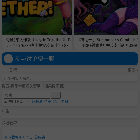
《独轮车大作战 Unicycle Together》-B
《神之一手 Summoner's Gambit》-T
uild 24576839官中免安装-简中2.3GB
NOKE镜像官中免安装-简中1.0GB
参与讨论聊一聊
日榜
更多 »
此类别暂无资料。
搜索-请尽量缩短关键字（如果搜不到）
🔥 热门搜索：
生化危机
仁王
联机
单机
广告
游戏教程
🚀
下载打不开？点我解决