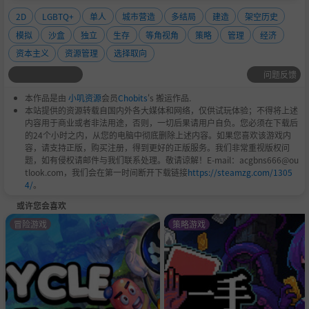
2D
LGBTQ+
单人
城市营造
多结局
建造
架空历史
模拟
沙盒
独立
生存
等角视角
策略
管理
经济
资本主义
资源管理
选择取向
问题反馈
本作品是由
小叽资源
会员
Chobits
's 搬运作品.
本站提供的资源转载自国内外各大媒体和网络，仅供试玩体验；不得将上述
内容用于商业或者非法用途，否则，一切后果请用户自负。您必须在下载后
的24个小时之内，从您的电脑中彻底删除上述内容。如果您喜欢该游戏内
容，请支持正版，购买注册，得到更好的正版服务。我们非常重视版权问
题，如有侵权请邮件与我们联系处理。敬请谅解！E-mail：acgbns666@ou
tlook.com，我们会在第一时间断开下载链接
https://steamzg.com/1305
4/
。
或许您会喜欢
冒险游戏
策略游戏