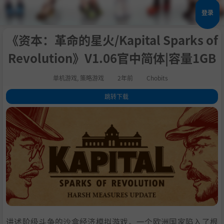
登录
《资本：革命的星火/Kapital Sparks of
Revolution》V1.06官中简体|容量1GB
单机游戏
,
策略游戏
2年前
Chobits
跳转下载
1
.
关于这款游戏
2
.
系统需求
3
.
支持作者
4
.
学习版下载
讲述阶级斗争的沙盒经济模拟游戏。一个欧洲国家陷入了根