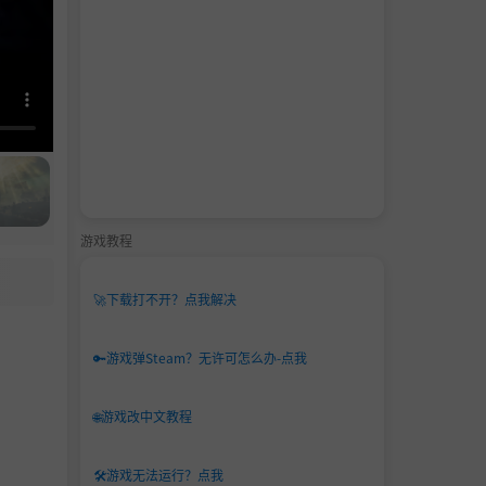
游戏教程
🚀
下载打不开？点我解决
🔑
游戏弹Steam？无许可怎么办-点我
🌐
游戏改中文教程
🛠️
游戏无法运行？点我