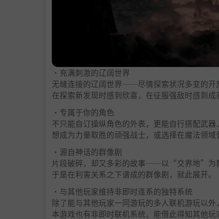
・充满刺激的辽阔世界
无缝连接的辽阔世界──尽情探索状况多变的开
在探索新发现时感到欣喜，在征服强敌时感到成
・专属于你的角色
不只能自订操纵角色的外表，更能自行搭配武器
想成为力量取胜的顽强战士，或选择在魔法领域
・源自神话的群像剧
片段破碎，却又多彩的故事──以“交界地”为
于是在利害关系之下谱成的群像剧，就此展开。
・与其他玩家维持非即时连系的独特系统
除了能与其他玩家一同游玩的多人联机游玩以外
本游戏也有非即时联机系统，能借此得知其他玩