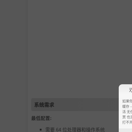
如果
系统需求
缓存 --
活 无
赏 也
最低配置:
打不
需要 64 位处理器和操作系统