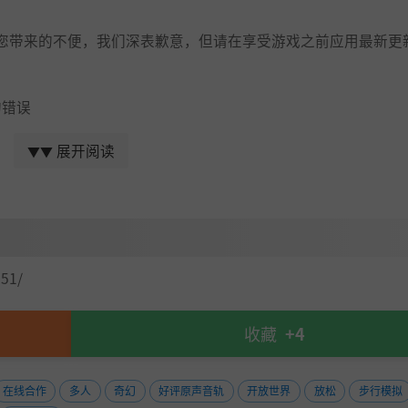
您带来的不便，我们深表歉意，但请在享受游戏之前应用最新更
的错误
没有被正确治疗的问题
展开阅读
▼▼
ast”无法正常工作的错误
51/
收藏
+4
地享受 ELDEN RING。请继续关注更多新闻。
在线合作
多人
奇幻
好评原声音轨
开放世界
放松
步行模拟