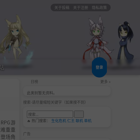
关于投稿
关于注册
隐私政策
站
登录
日榜
更多 »
此类别暂无资料。
搜索-请尽量缩短关键字（如果搜不到）
🔥 热门搜索：
生化危机
仁王
联机
单机
RPG游
困难重重
广告
，登场角