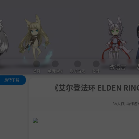
改语言
首页
单机游戏
联机游戏
软件
跳转下载
《艾尔登法环 ELDEN RIN
关于这款游戏
系统需求
3A大作
,
动作游
下载