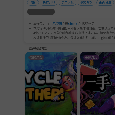
氛围
玩家对战
第三人称
类魂系列
角色扮演
本作品是由
小叽资源
会员
Chobits
's 搬运作品.
本站提供的资源转载自国内外各大媒体和网络，仅供试玩体
4个小时之内，从您的电脑中彻底删除上述内容。如果您喜
权请邮件与我们联系处理。敬请谅解！E-mail：acgbns666
或许您会喜欢
冒险游戏
策略游戏