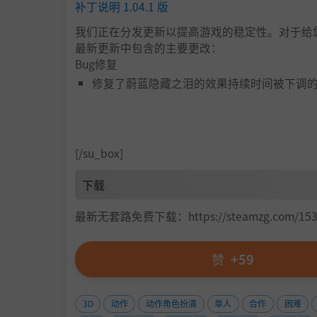
补丁说明 1.04.1 版
我们正在分发更新以提高游戏的稳定性。对于给
最新更新中包含的主要更改：
Bug修复
修复了蔚蓝隐藏之泪的效果持续时间被下调
修复了在在线多人游戏环境中，她的生命值
修复了导致某些 Boss 在意外时间死亡的错误
修复了在某些情况下导致boss“Elden Be
[/su_box]
修正了一些文本
下载
标题画面右下角显示的本次更新版本号如下：
最新无套路免费下载：https://steamzg.com/153
应用程序版本。1.04.1
法规版本。1.04.2
※在线游戏需要玩家应用此更新。
赞
+59
我们将在未来继续提供改进更新，以便您可以更舒适
3D
动作
动作角色扮演
单人
合作
困难