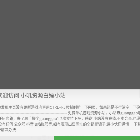
欢迎访问 小叽资源白嫖小站
你发现主页没有更新游戏内容用CTRL+F5强制刷新一下网页，如果还是不行清空一下
----------------------------------------------------- 免费单机游戏资源小站，小站靠guangg
任何套路，来了顺手搓个guanggao1-2次支持下吧，感谢 小站没有充值.不卖会员.也
没有任何 公众号 抖音 B站账号等,如有发现出售网址的全部是骗子,请小伙们谨慎！ 下
推荐配置:
开解决办法：
需要 64 位处理器和操作系统