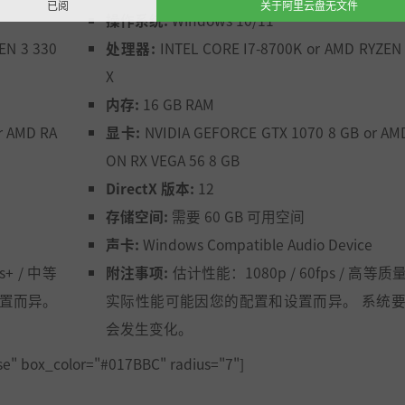
已阅
关于阿里云盘无文件
操作系统:
Windows 10/11
EN 3 330
处理器:
INTEL CORE I7-8700K or AMD RYZEN 
X
内存:
16 GB RAM
r AMD RA
显卡:
NVIDIA GEFORCE GTX 1070 8 GB or AM
ON RX VEGA 56 8 GB
DirectX 版本:
12
存储空间:
需要 60 GB 可用空间
e
声卡:
Windows Compatible Audio Device
+ / 中等
附注事项:
估计性能：1080p / 60fps / 高等
设置而异。
实际性能可能因您的配置和设置而异。 系统
会发生变化。
e" box_color="#017BBC" radius="7"]