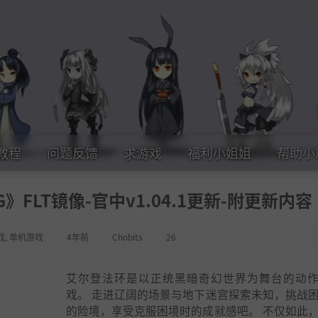
教程
问题反馈
求游戏
福利小姐姐
帮助小
G》FLT镜像-官中v1.04.1更新-附更新内容
戏
,
单机游戏
4年前
Chobits
26
艾尔登法环是以正统黑暗奇幻世界为舞台的动作
戏。 走进辽阔的场景与地下迷宫探索未知，挑战
的险境，享受克服困境时的成就感吧。 不仅如此