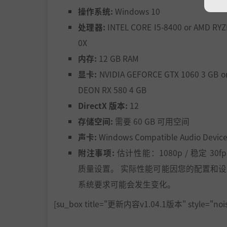
操作系统:
Windows 10
处理器:
INTEL CORE I5-8400 or AMD RYZ
0X
内存:
12 GB RAM
显卡:
NVIDIA GEFORCE GTX 1060 3 GB o
DEON RX 580 4 GB
DirectX 版本:
12
存储空间:
需要 60 GB 可用空间
声卡:
Windows Compatible Audio Devic
附注事项:
估计性能：1080p / 稳定 30fps
质量设置。 实际性能可能因您的配置和
系统要求可能会发生变化。
[su_box title="更新内容v1.04.1版本" style="nois