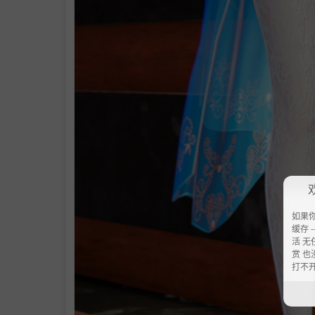
如果
缓存 --
活 无
赏 也
打不