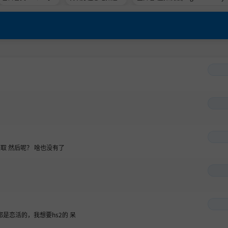
等）
MOD
me Stranger HYPERVISOR》-Bui
d 21891774官中免安装-简中31.1
B
取 然后呢？ 啥也没有了
都是恋活的，我想要hs2的
呆