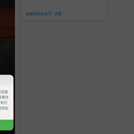
🛠️
游戏无法运行？点我
浏览器
ao艰难存
没有打
载地址