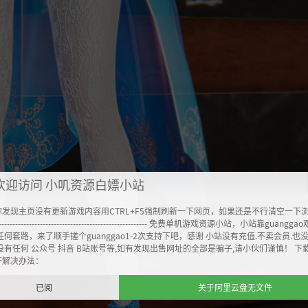
欢迎访问 小叽资源白嫖小站
你发现主页没有更新游戏内容用CTRL+F5强制刷新一下网页，如果还是不行清空一下
----------------------------------------------------- 免费单机游戏资源小站，小站靠guangg
任何套路，来了顺手搓个guanggao1-2次支持下吧，感谢 小站没有充值.不卖会员.也
没有任何 公众号 抖音 B站账号等,如有发现出售网址的全部是骗子,请小伙们谨慎！ 下
开解决办法：
已阅
关于阿里云盘无文件