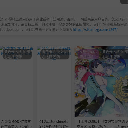
验；不得将上述内容用于商业或者非法用途，否则，一切后果请用户自负。您必须在下
欢该游戏内容，请支持正版，购买注册，得到更好的正版服务。我们非常重视版权问题
@outlook.com，我们会在第一时间断开下载链接
https://steamzg.com/1297/
。
角色卡-AI少女 甜
角色卡-AI少女 甜
A-绕过D加
角色卡-AI少女 
心选择 恋活
心选择 恋活
密虚拟机
心选择 恋活
AI少女MOD 47位古
01恋活Sunshine红
【工具v2.5版】《数码宝贝物语 
色古香美人（少司命
发纹身性感地狱魅魔
空异客-虚拟机版/Digimon Story T