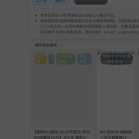
AI少女
角色卡
本作品是由
小叽资源
会员
Chobits
's 搬运作品.
本站提供的资源转载自国内外各大媒体和网络，仅供试玩体
4个小时之内，从您的电脑中彻底删除上述内容。如果您喜
权请邮件与我们联系处理。敬请谅解！E-mail：acgbns666
或许您会喜欢
3A大
A
二次元类
单机
角色卡-AI少女 甜
作
游戏
游戏
心选择 恋活
【更新R15版本/3D/大作整合/中文/
AI少女MOD A站B站
90GB解压107G】AI少女-璇玑公主
二次元看板娘2233