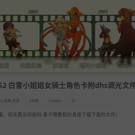
教程
问题反馈
求游戏
福利小姐姐
帮助小
S2 白雪小姐姐女骑士角色卡附dhs调光文
甜心选择 恋活
4年前
Chobits
19
慢，但无需访问密码-看不懂教程的直接下载下面的文件）