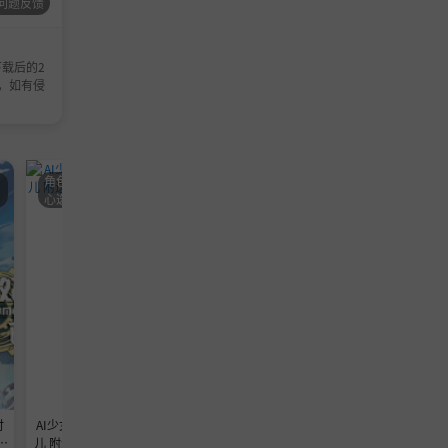
问题反馈
载后的2
，如有侵
甜
角色卡-AI少女 甜
角色卡-AI少女 甜心选择
角色卡-AI少女 
心选择 恋活
恋活
恋活
时
AI少女MOD 女神素
恋活角色卡缺头发
小丫鬟COS系列合集：
i
儿 附送 （牵丝戏 舞
的看过来