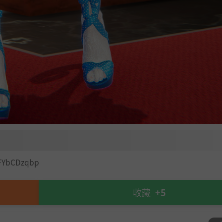
FYbCDzqbp
收藏
+5