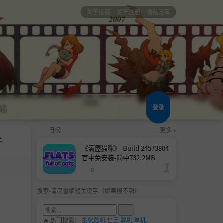
关于投稿
关于注册
隐私政策
站
登录
日榜
更多 »
件
《满屋猫咪》-Build 24573804
官中免安装-简中732.2MB
0
搜索-请尽量缩短关键字（如果搜不到）
🔥 热门搜索：
生化危机
仁王
联机
单机