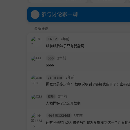
12月作弊完美整合完整版|附最新版
娘和AC娘
R15
参与讨论聊一聊
最新评论
CNLP
2年前
以前以后妹子只有我能玩
666
2年前
6666
ysmsam
2年前
提取码是多少啊？ 根据说明到了链接也留言了：密码获
秦明
3年前
人物捏好了怎么开始啊
小环黑123465
3年前
还有其他的hs2人物卡吗？我怎莫就找到这一个？其他