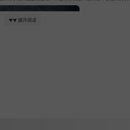
展开阅读
▼▼
斗的任务！组建一支英雄团队，从六个职业（防御者、冠军、
得独特的技能点，装备从任务中掠夺的最好的物品。但要小心
任务之间，确保卡米洛特拥有合适的恢复设施，并为不同的任