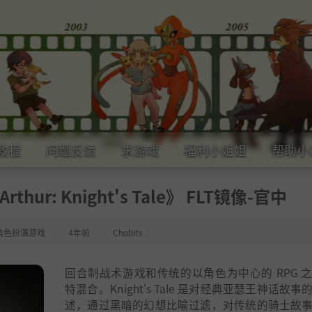
教程
问题反馈
求游戏
福利小姐姐
帮助小
hur: Knight's Tale》 FLT镜像-官中
角色扮演游戏
4年前
Chobits
回合制战术游戏和传统的以角色为中心的 RPG 
特混合。Knight's Tale 是对经典亚瑟王神话故
述，通过黑暗的幻想比喻过滤，对传统的骑士故