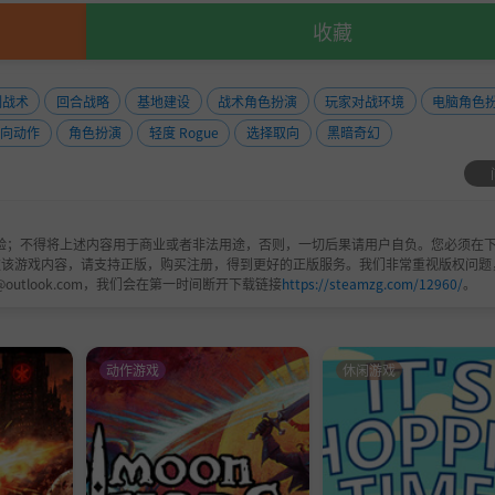
收藏
制战术
回合战略
基地建设
战术角色扮演
玩家对战环境
电脑角色
导向动作
角色扮演
轻度 Rogue
选择取向
黑暗奇幻
从悠闲的故事讲述到 Avalon 所见过的最艰苦的战斗。那些寻求更多
验；不得将上述内容用于商业或者非法用途，否则，一切后果请用户自负。您必须在下
欢该游戏内容，请支持正版，购买注册，得到更好的正版服务。我们非常重视版权问题
每一个小决定都很重要——不仅是道德选择，还有在回合制战斗中采取
@outlook.com，我们会在第一时间断开下载链接
https://steamzg.com/12960/
。
，只有遗憾！处理后果的快感是乐趣的一半，但你的决定也会影响故事
分支。
动作游戏
休闲游戏