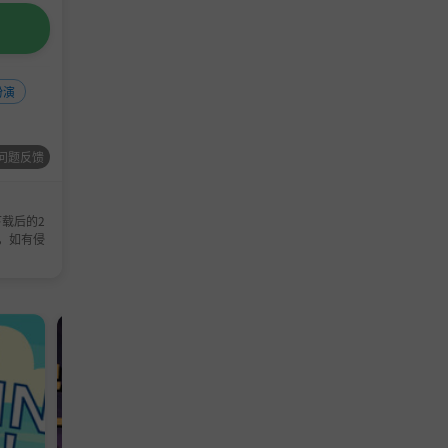
扮演
问题反馈
挑战的人
载后的2
，如有侵
的行动。
。每个游
休闲游戏
冒险游戏