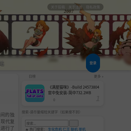
关于投稿
关于注册
隐私政策
站
登录
日榜
更多 »
《满屋猫咪》-Build 24573804
官中免安装-简中732.2MB
0
搜索-请尽量缩短关键字（如果搜不到）
之间的独
事的现代复
事进行了
🔥 热门搜索：
生化危机
仁王
联机
单机