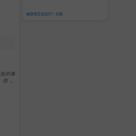
🛠️
游戏无法运行？点我
。
开始的事
东西。