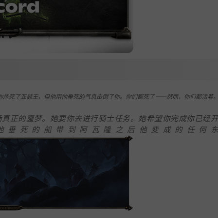
你杀死了亚瑟王，但他用他垂死的气息击倒了你。你们都死了——然而，你们都活着
场真正的噩梦。她要你去进行骑士任务。她希望你完成你已经
他垂死的船带到阿瓦隆之后他变成的任何