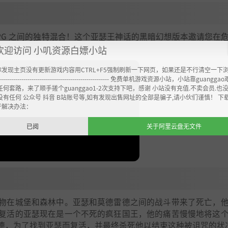
PG 之间的独特混合！这个亚瑟王神话的黑暗幻想版本邀请您在
英雄管理和卡米洛特的重建。
欢迎访问 小叽资源白嫖小站
你发现主页没有更新游戏内容用CTRL+F5强制刷新一下网页，如果还是不行清空一下
----------------------------------------------------- 免费单机游戏资源小站，小站靠guangg
任何套路，来了顺手搓个guanggao1-2次支持下吧，感谢 小站没有充值.不卖会员.也
没有任何 公众号 抖音 B站账号等,如有发现出售网址的全部是骗子,请小伙们谨慎！ 下
开解决办法：
已阅
关于阿里云盘无文件
物在城堡和森林中。亚瑟和莫德雷德之间的战斗带来了死亡，
复活的亚瑟现在是一个不死的疯狂国王，他的痛苦慢慢地将这
德，为了找到亚瑟而复活，并最终杀死他以结束这种被诅咒的状