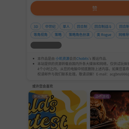
赞
3D
中世纪
单人
回合制
回合制战斗
回合
等角视角
策略
策略角色扮演
类 Rogue
网格
决定权重
本作品是由
小叽资源
会员
Chobits
's 搬运作品.
Knight's Tale 提供四种不同的难度模式，
本站提供的资源转载自国内外各大媒体和网络，仅供试玩体
4个小时之内，从您的电脑中彻底删除上述内容。如果您喜
也可以尝试 Roguelite 模式。在这里，
权请邮件与我们联系处理。敬请谅解！E-mail：acgbns666
战役以 roguelite 风格展开：没有重载
戏都可以以不同的方式展开，以意想不到的方式
或许您会喜欢
休闲游戏
动作游戏