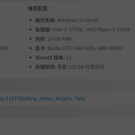
推荐配置:
们有自己独特的个性、目标、竞争（甚至是独特的特质、技能
予好处，选择可以一起工作的英雄，派他们去执行他们喜欢的
操作系统:
Windows 10 64-bit
们甚至可以离开并反对你！
处理器:
Intel i7 4770k / AMD Ryzen 5 1500X
内存:
16 GB RAM
280X
显卡:
Nvidia GTX 1060 6GB / AMD RX580
DirectX 版本:
12
存储空间:
需要 120 GB 可用空间
pp/1157390/King_Arthur_Knights_Tale/
塑造。道德图表将代表您介于基督教和旧信仰之间、暴政和正
游戏玩法和叙事。