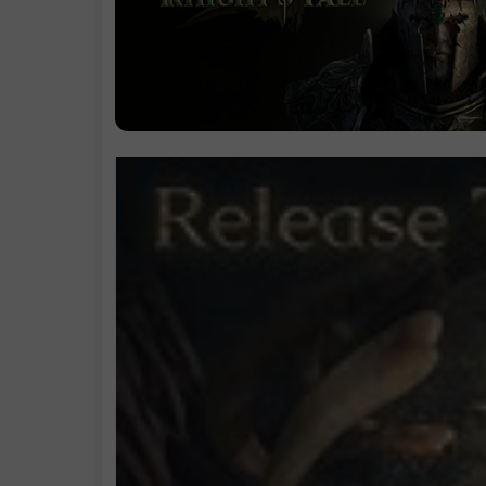
君主的形成
决定权重
结束只是开始
.
系统需求
.
支持作者
.
学习版下载