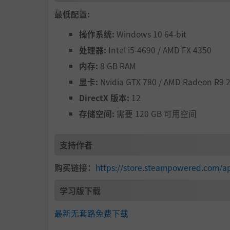
最低配置:
英雄是你的主要资源——但不仅仅是数字！他
益）。他们会密切关注您的决定！解决争端，给
操作系统:
Windows 10 64-bit
心行事，因为他们的忠诚度取决于许多因素。他
处理器:
Intel i5-4690 / AMD FX 4350
内存:
8 GB RAM
显卡:
Nvidia GTX 780 / AMD Radeon R9 
DirectX 版本:
12
存储空间:
需要 120 GB 可用空间
支持作者
君主的形成
购买链接：
https://store.steampowered.com/a
作为国王，你也有个性，由你的行为和道德选择
学习版下载
地位。您的选择会影响此图表上的值，从而影响
最新无套路免费下载