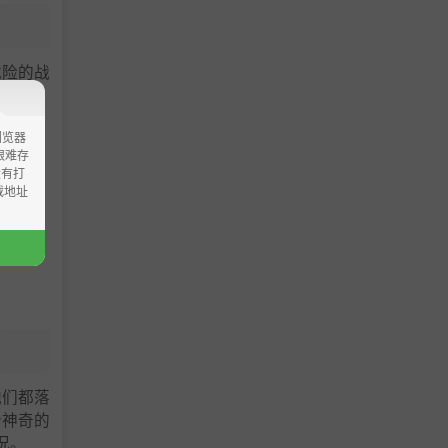
危险的战
浏览器
ao艰难存
没有打
载地址
他们都落
个神奇的
况。