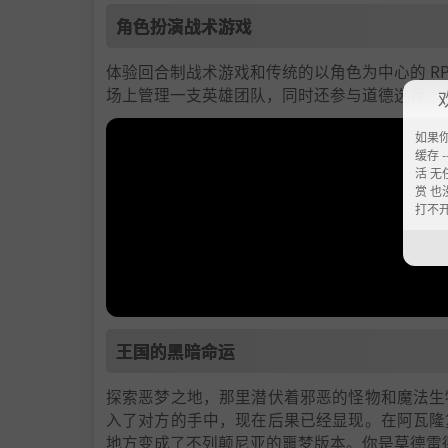
角色扮演战术游戏
体验回合制战术游戏和传统的以角色为中心的 R
场上管理一支英雄团队，同时还参与道德选择、
如果
缓存 --
活 无
赏 也
打不
王国的黑暗命运
探索恶梦之地，那里潜伏着邪恶的怪物和魔法生
入了对方的手中，现在后果已经显现。在阿瓦隆
地方变成了不列颠尼亚的噩梦版本。你是莫德雷