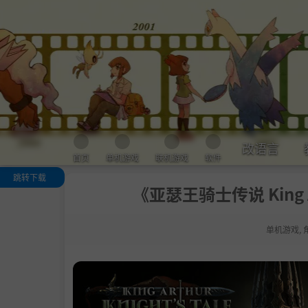
改语言
首页
单机游戏
联机游戏
软件
跳转下载
《亚瑟王骑士传说 King Art
加入社区
关于这款游戏
单机游戏
,
.
角色扮演战术
戏
.
王国的黑暗命
圆桌会议重生
忠诚度问题