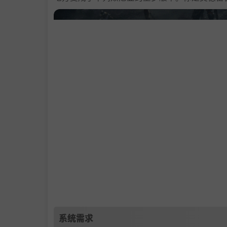
圆桌会议重生
召集你的骑士，派他们去执行涉及深度战术战
锋、奥术师、贤者）中进行选择。升级他们，获
死，治疗他们的伤害、诅咒和疾病需要时间。在
同的英雄。
系统需求
忠诚度问题