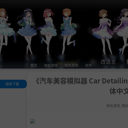
改语言
首页
单机游戏
联机游戏
软件
《汽车美容模拟器 Car Detailing
跳转下载
体中文
关于这款游戏
.
让你的生意蒸
日上
单机游戏
,
模
汽车美容
.
选购、复原、
售旧车