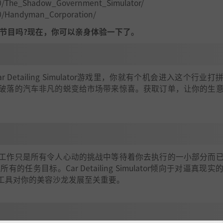
90/The_Shadow_Government_Simulator/
80/Handyman_Corporation/
的全车修复节目吗?现在，你可以亲身体验一下了。
tailing Simulator游戏里，你就有个机会进入这个行业打
破落的汽车非凡的蜕变给市场带来惊喜。获取订单，让你的生
工作只是所有令人心动的挑战中等待着你去执行的一小部分而
目标。Car Detailing Simulator倾向于对逼真现实
工具对你的美容沙龙发展至关重要。