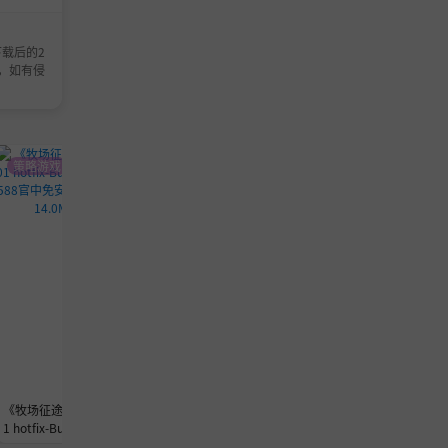
载后的2
，如有侵
策略游戏
动作游戏
策略游戏
《牧场征途》v0.6.0
《猫猫乱捣蛋》v1.0.4-Build 24573
《神与杀戮》-Build
1 hotfix-Build 2458
655官中免安装-简中700.5MB
免安装-简中
0588官中免安装-简