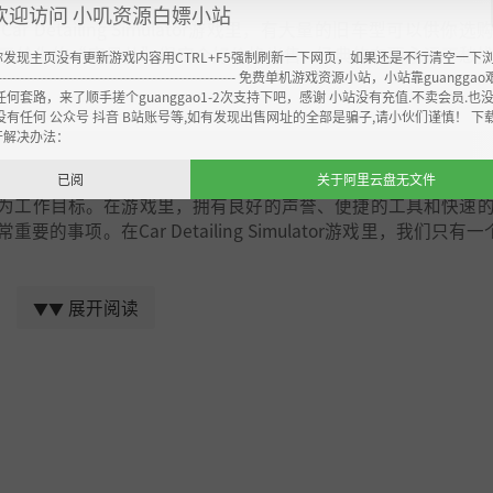
欢迎访问 小叽资源白嫖小站
etailing Simulator游戏里，有大量的旧车型可以供你选
了给你的“宝贝儿”们定个好价格出售 - 经典的东西永远不愁
你发现主页没有更新游戏内容用CTRL+F5强制刷新一下网页，如果还是不行清空一下
----------------------------------------------------- 免费单机游戏资源小站，小站靠guangg
任何套路，来了顺手搓个guanggao1-2次支持下吧，感谢 小站没有充值.不卖会员.也
没有任何 公众号 抖音 B站账号等,如有发现出售网址的全部是骗子,请小伙们谨慎！ 下
开解决办法：
已阅
关于阿里云盘无文件
为工作目标。在游戏里，拥有良好的声誉、便捷的工具和快速
项。在Car Detailing Simulator游戏里，我们只有一个
展开阅读
▼▼
工作。我们的车间就提供大量可供购买的升级产品 - 从全新的
你的工作的便利性，让你的工作水平达到一个新的高度。如果
Detailing Simulator游戏里，你还有机会改良喷漆，这