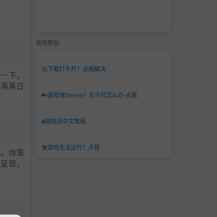
游戏教程
🚀
下载打不开？点我解决
拼一下，
意蒸蒸日
🔑
游戏弹Steam？无许可怎么办-点我
🌐
游戏改中文教程
🛠️
游戏无法运行？点我
已。你需
的呈现，