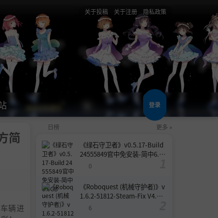
关于投稿
关于注册
隐私政策
站
登录
日榜
更多 »
官方简
《绿石守卫者》v0.5.17-Build
24555849官中免安装-简中6.6
GB
0
《Roboquest (机械守护者)》v
1.6.2-51812-Steam-Fix V4.联
机版官中简体
任一车辆进
6