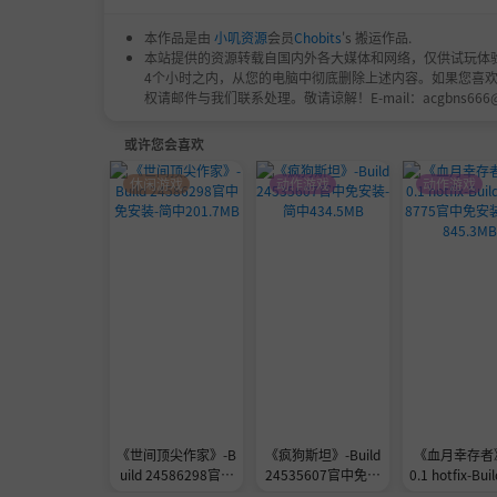
本作品是由
小叽资源
会员
Chobits
's 搬运作品.
本站提供的资源转载自国内外各大媒体和网络，仅供试玩体
4个小时之内，从您的电脑中彻底删除上述内容。如果您喜
权请邮件与我们联系处理。敬请谅解！E-mail：acgbns666
或许您会喜欢
休闲游戏
动作游戏
动作游戏
《世间顶尖作家》-B
《疯狗斯坦》-Build
《血月幸存者》
uild 24586298官中
24535607官中免安
0.1 hotfix-Bui
免安装-简中201.7M
装-简中434.5MB
58775官中免