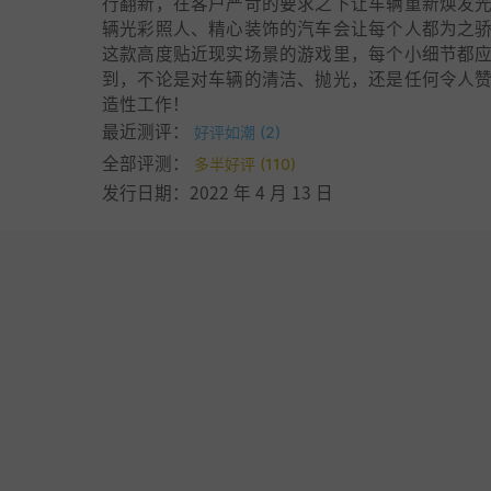
行翻新，在客户严苛的要求之下让车辆重新焕发
辆光彩照人、精心装饰的汽车会让每个人都为之
这款高度贴近现实场景的游戏里，每个小细节都
到，不论是对车辆的清洁、抛光，还是任何令人
造性工作！
最近测评：
好评如潮 (2)
全部评测：
多半好评 (110)
发行日期：2022 年 4 月 13 日