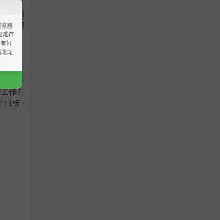
购，它们
找到好的
浏览器
ao艰难存
没有打
载地址
的工作节
目标 -
、更宽敞
只是简单
将是你辛