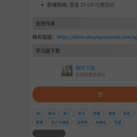
存储空间:
需要 25 GB 可用空间
支持作者
购买链接：
https://store.steampowered.com/a
学习版下载
跳转下载
小叽转整合地址
赞
3D
休闲
单人
复古
孩童
建造
彩色
管理
设计与插画
试验性
风格化
驾驶