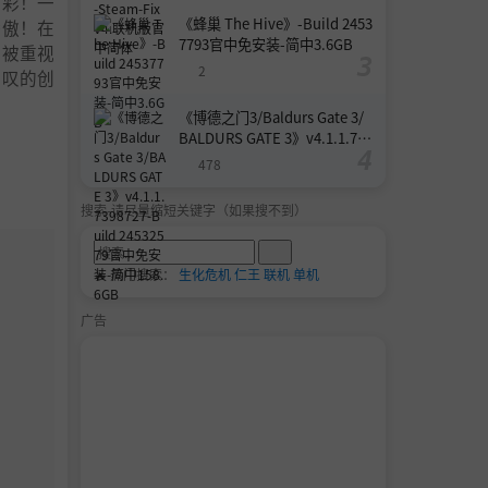
光彩！一
《蜂巢 The Hive》-Build 2453
骄傲！在
7793官中免安装-简中3.6GB
应被重视
2
赞叹的创
《博德之门3/Baldurs Gate 3/
BALDURS GATE 3》v4.1.1.739
8727-Build 24532579官中免安
478
装-简中158.6GB
搜索-请尽量缩短关键字（如果搜不到）
🔥 热门搜索：
生化危机
仁王
联机
单机
广告