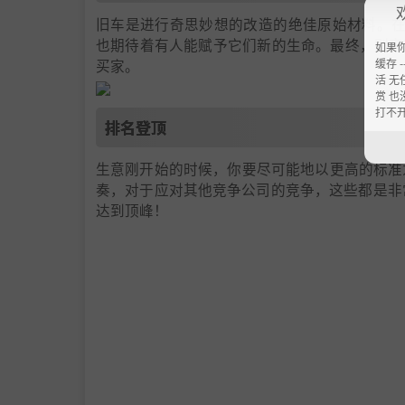
旧车是进行奇思妙想的改造的绝佳原始材料。在Car D
也期待着有人能赋予它们新的生命。最终，别忘
如果
买家。
缓存 --
活 无
赏 也
打不
排名登顶
生意刚开始的时候，你要尽可能地以更高的标准
奏，对于应对其他竞争公司的竞争，这些都是非常重要的事
达到顶峰！
车间定制
一家像样的汽车美容店需要依托好用的工具配合
的货架到更精准的设备等，这些都将改善和促进
地复原汽车的光泽对你来说还不够的话，那在这个Car 
勤工作所能达到的顶峰!