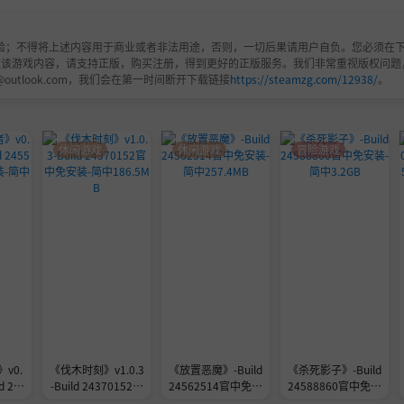
验；不得将上述内容用于商业或者非法用途，否则，一切后果请用户自负。您必须在下
欢该游戏内容，请支持正版，购买注册，得到更好的正版服务。我们非常重视版权问题
@outlook.com，我们会在第一时间断开下载链接
https://steamzg.com/12938/
。
休闲游戏
休闲游戏
冒险游戏
v0.
《伐木时刻》v1.0.3
《放置恶魔》-Build
《杀死影子》-Build
ld 245
-Build 24370152官
24562514官中免安
24588860官中免安
安装-
中免安装-简中186.5
装-简中257.4MB
装-简中3.2GB