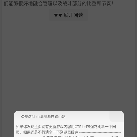
们能够很好地融合管理以及战斗部分的比重和节奏！
展开阅读
▼▼
地牢
首先，玩家必须针对一组冒险者来设计自己的防守。检查他
们的属性和抗性，然后放下最合适的陷阱和怪物来击败他
们！当你觉得自己的地牢已经准备就绪，就让他们放马过
来！
看着英雄们挣扎死去吧！在这个反向地牢探索游戏中，英雄
们将会踏入你的地牢，不断触发你设下的陷阱。当一组冒险
欢迎访问 小叽资源白嫖小站
者遇到你在地牢中布置的怪物时，就会开始回合制战斗！
如果你发现主页没有更新游戏内容用CTRL+F5强制刷新一下网
页，如果还是不行清空一下浏览器缓存 ----------------------------------