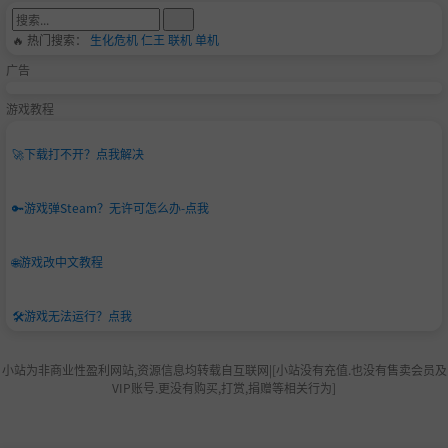
🔥 热门搜索：
生化危机
仁王
联机
单机
广告
游戏教程
🚀
下载打不开？点我解决
🔑
游戏弹Steam？无许可怎么办-点我
🌐
游戏改中文教程
🛠️
游戏无法运行？点我
小站为非商业性盈利网站,资源信息均转载自互联网|[小站没有充值.也没有售卖会员及
VIP账号.更没有购买,打赏,捐赠等相关行为]