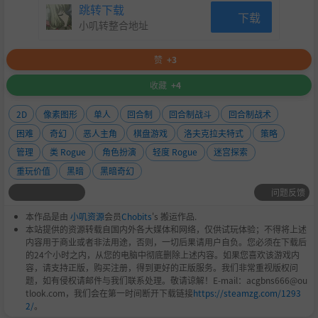
跳转下载
下载
小叽转整合地址
赞
+3
收藏
+4
2D
像素图形
单人
回合制
回合制战斗
回合制战术
困难
奇幻
恶人主角
棋盘游戏
洛夫克拉夫特式
策略
管理
类 Rogue
角色扮演
轻度 Rogue
迷宫探索
重玩价值
黑暗
黑暗奇幻
问题反馈
本作品是由
小叽资源
会员
Chobits
's 搬运作品.
本站提供的资源转载自国内外各大媒体和网络，仅供试玩体验；不得将上述
内容用于商业或者非法用途，否则，一切后果请用户自负。您必须在下载后
的24个小时之内，从您的电脑中彻底删除上述内容。如果您喜欢该游戏内
容，请支持正版，购买注册，得到更好的正版服务。我们非常重视版权问
题，如有侵权请邮件与我们联系处理。敬请谅解！E-mail：acgbns666@ou
tlook.com，我们会在第一时间断开下载链接
https://steamzg.com/1293
2/
。