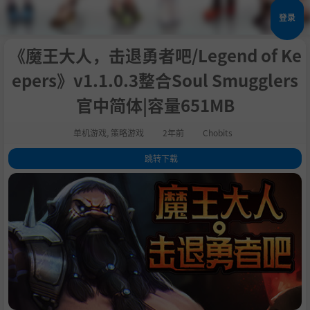
登录
《魔王大人，击退勇者吧/Legend of Ke
epers》v1.1.0.3整合Soul Smugglers
官中简体|容量651MB
单机游戏
,
策略游戏
2年前
Chobits
跳转下载
1
.
关于这款游戏
2
.
特色
3
.
轻度Rogue防守
4
.
地牢
5
.
我们的灵感来源：
6
.
系统需求
7
.
支持作者
8
.
学习版下载