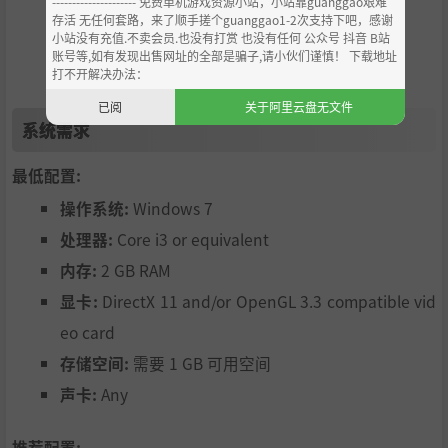
--------------------- 免费单机游戏资源小站，小站靠guanggao艰难
存活 无任何套路，来了顺手搓个guanggao1-2次支持下吧，感谢
小站没有充值.不卖会员.也没有打赏 也没有任何 公众号 抖音 B站
账号等,如有发现出售网址的全部是骗子,请小伙们谨慎！ 下载地址
打不开解决办法：
已阅
关于阿里云盘无文件
系统需求
我们的灵感来源：
最低配置:
HeroQuest（桌游），Naheulbeuk（法国广播剧），Kaam
操作系统:
Windows 7
elott（法国知名剧集），Monthy python（英国剧集），电
处理器:
Core i3 or equivalent
子游戏则有：黑暗地牢，最终幻想，神界，南方公园，坑
人，彩虹战队等等, Darkest Dungeon, 屠戮高塔、杀戮尖塔
内存:
2 GB RAM
English name: Legend of Keepers
显卡:
DirectX 11 and/or OpenGL 3.3 compatible vid
eo card
存储空间:
需要 1 GB 可用空间
声卡:
Any
推荐配置: