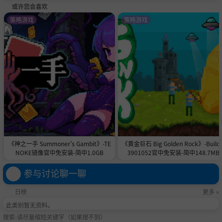
或许您会喜欢
策略游戏
策略游戏
《神之一手 Summoner's Gambit》-TE
《黄金巨石 Big Golden Rock》-Build 
NOKE镜像官中免安装-简中1.0GB
3901052官中免安装-简中148.7MB
参与讨论聊一聊
日榜
更多 »
此类别暂无资料。
搜索-请尽量缩短关键字（如果搜不到）