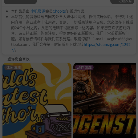
问题反馈
本作品是由
小叽资源
会员
Chobits
's 搬运作品.
本站提供的资源转载自国内外各大媒体和网络，仅供试玩体验；不得将上述
内容用于商业或者非法用途，否则，一切后果请用户自负。您必须在下载后
的24个小时之内，从您的电脑中彻底删除上述内容。如果您喜欢该游戏内
容，请支持正版，购买注册，得到更好的正版服务。我们非常重视版权问
题，如有侵权请邮件与我们联系处理。敬请谅解！E-mail：acgbns666@ou
tlook.com，我们会在第一时间断开下载链接
https://steamzg.com/1292
7/
。
或许您会喜欢
休闲游戏
动作游戏