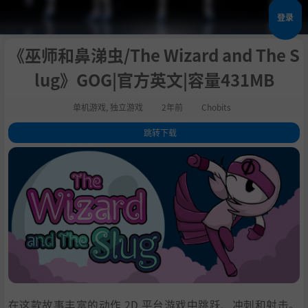
登录
《巫师和鼻涕虫/The Wizard and The S
lug》GOG|官方英文|容量431MB
单机游戏
,
独立游戏
2年前
Chobits
跳转下载
1
.
关于这款游戏
2
.
3
.
系统需求
4
.
支持作者
5
.
学习版下载
在这款故事丰富的动作 2D 平台游戏中跳跃、冲刺和射击。