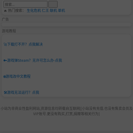
🔥 热门搜索：
生化危机
仁王
联机
单机
广告
游戏教程
🚀
下载打不开？点我解决
🔑
游戏弹Steam？无许可怎么办-点我
🌐
游戏改中文教程
🛠️
游戏无法运行？点我
小站为非商业性盈利网站,资源信息均转载自互联网|[小站没有充值.也没有售卖会员及
VIP账号.更没有购买,打赏,捐赠等相关行为]