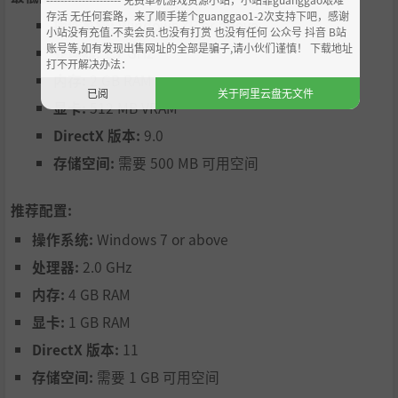
存活 无任何套路，来了顺手搓个guanggao1-2次支持下吧，感谢
操作系统:
Windows XP or above
小站没有充值.不卖会员.也没有打赏 也没有任何 公众号 抖音 B站
账号等,如有发现出售网址的全部是骗子,请小伙们谨慎！ 下载地址
处理器:
1.7 GHz
打不开解决办法：
内存:
2 GB RAM
已阅
关于阿里云盘无文件
显卡:
512 MB VRAM
DirectX 版本:
9.0
存储空间:
需要 500 MB 可用空间
推荐配置:
操作系统:
Windows 7 or above
处理器:
2.0 GHz
内存:
4 GB RAM
显卡:
1 GB RAM
DirectX 版本:
11
存储空间:
需要 1 GB 可用空间