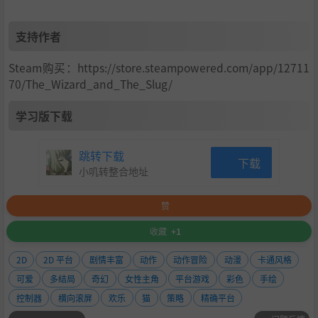
支持作者
Steam购买：https://store.steampowered.com/app/12711
70/The_Wizard_and_The_Slug/
学习版下载
跳转下载
下载
小叽转整合地址
赞
收藏
+1
2D
2D 平台
剧情丰富
动作
动作冒险
动漫
卡通风格
可爱
多结局
奇幻
女性主角
平台游戏
彩色
手绘
控制器
横向滚屏
欢乐
猫
策略
精确平台