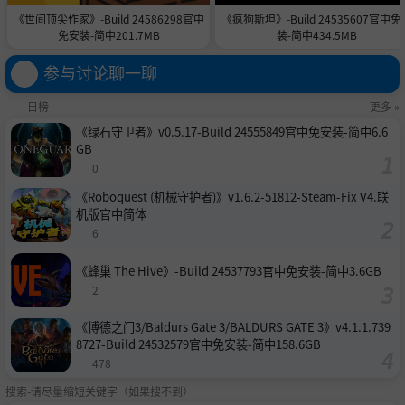
《世间顶尖作家》-Build 24586298官中
《疯狗斯坦》-Build 24535607官中免
免安装-简中201.7MB
装-简中434.5MB
参与讨论聊一聊
日榜
更多 »
《绿石守卫者》v0.5.17-Build 24555849官中免安装-简中6.6
GB
0
《Roboquest (机械守护者)》v1.6.2-51812-Steam-Fix V4.联
机版官中简体
6
《蜂巢 The Hive》-Build 24537793官中免安装-简中3.6GB
2
《博德之门3/Baldurs Gate 3/BALDURS GATE 3》v4.1.1.739
8727-Build 24532579官中免安装-简中158.6GB
478
搜索-请尽量缩短关键字（如果搜不到）