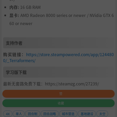
内存:
16 GB RAM
我们希望这款游戏能够鼓舞人心，令人类走出地球这个摇
显卡:
AMD Radeon 8000 series or newer / NVidia GTX 6
篮，成为跨越多个星球物种。千光年之行，始于火星！想
60 or newer
不想参与这个类地化改造工程？想不想及时了解游戏开发
的相关动态？想不想和我们聊聊天南地北？想不想成为游
支持作者
戏封测的首选玩家？那就快来我们的Discord服务器吧！
购买链接：
https://store.steampowered.com/app/124480
0/_Terraformers/
学习版下载
最新无套路免费下载：https://steamzg.com/27239/
赞
收藏
4X
单人
回合制
回合战略
城市营造
基地建设
太空