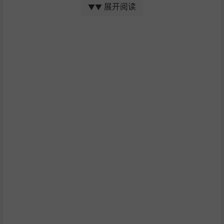
展开阅读
▼▼
将你的队长派往神秘地点，率先发现丰富的矿藏、巨型水
晶洞窟和摄人心魄的自然奇观。
让新的城市遍布环形山和熔岩管道，不断发展壮大，满足
星球人口日益增长的需求。
发掘火星的稀有金属，制成先进的产品，建立高效的交通
系统，连接不断扩大的各个城市。