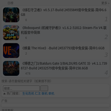
日榜
更多 »
《绿石守卫者》v0.5.17-Build 24555849官中免安装-简中6.6
GB
0
《Roboquest (机械守护者)》v1.6.2-51812-Steam-Fix V4.联
机版官中简体
6
《蜂巢 The Hive》-Build 24537793官中免安装-简中3.6GB
2
《博德之门3/Baldurs Gate 3/BALDURS GATE 3》v4.1.1.739
8727-Build 24532579官中免安装-简中158.6GB
478
搜索-请尽量缩短关键字（如果搜不到）
🔥 热门搜索：
生化危机
仁王
联机
单机
广告
游戏教程