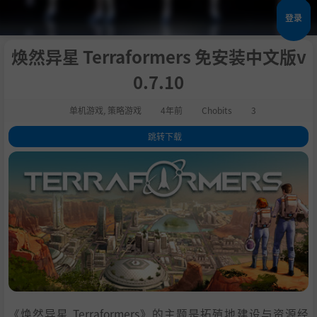
登录
焕然异星 Terraformers 免安装中文版v
0.7.10
单机游戏
,
策略游戏
4年前
Chobits
3
跳转下载
1
.
关于这款游戏
2
.
系统需求
3
.
支持作者
4
.
学习版下载
《焕然异星 Terraformers》的主题是拓殖地建设与资源经