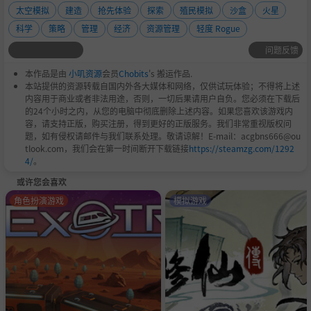
太空模拟
建造
抢先体验
探索
殖民模拟
沙盒
火星
科学
策略
管理
经济
资源管理
轻度 Rogue
问题反馈
本作品是由
小叽资源
会员
Chobits
's 搬运作品.
本站提供的资源转载自国内外各大媒体和网络，仅供试玩体验；不得将上述
内容用于商业或者非法用途，否则，一切后果请用户自负。您必须在下载后
的24个小时之内，从您的电脑中彻底删除上述内容。如果您喜欢该游戏内
容，请支持正版，购买注册，得到更好的正版服务。我们非常重视版权问
题，如有侵权请邮件与我们联系处理。敬请谅解！E-mail：acgbns666@ou
tlook.com，我们会在第一时间断开下载链接
https://steamzg.com/1292
4/
。
或许您会喜欢
角色扮演游戏
模拟游戏