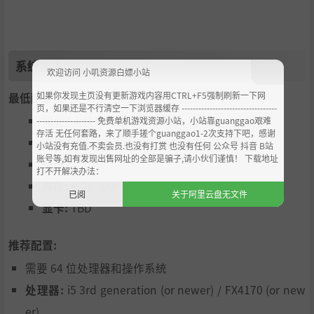
系统需求
欢迎访问 小叽资源白嫖小站
如果你发现主页没有更新游戏内容用CTRL+F5强制刷新一下网
最低配置:
页，如果还是不行清空一下浏览器缓存 ----------------------------------
让休眠火山重新喷发，组建硕大的太空反射镜阵列，让冰
需要 64 位处理器和操作系统
--------------------- 免费单机游戏资源小站，小站靠guanggao艰难
存活 无任何套路，来了顺手搓个guanggao1-2次支持下吧，感谢
态行星坠落在星球上，改变整个星球的地质构造。
操作系统:
Windows
小站没有充值.不卖会员.也没有打赏 也没有任何 公众号 抖音 B站
播撒适应力极强的细菌，种下一片又一片成熟的森林，为
账号等,如有发现出售网址的全部是骗子,请小伙们谨慎！ 下载地址
处理器:
TBD
打不开解决办法：
熊提供适宜的生境。每种生命形态都有特定需求，但也能
内存:
8 GB RAM
已阅
关于阿里云盘无文件
提供相应的战略益处。
显卡:
TBD
推荐配置:
需要 64 位处理器和操作系统
处理器:
i5 3rd generation (or newer) / FX4170 (or new
er)