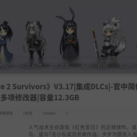
教程
问题反馈
求游戏
福利小姐姐
帮助小
 2 Survivors》V3.17|集成DLCs|-官中
多项修改器|容量12.3GB
策略游戏
1年前
Chobits
2
人气战术生存游戏《红色至日》的正统续作。或
马，或与7名小队成员并肩作战，步步为营杀入