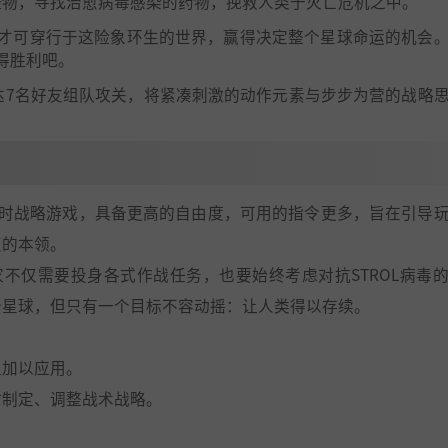
怪物，寻找治愈病毒感染的药物，挽救人类于灭亡危机之中。
才可穿行于这险象环生的世界，赢得决定整个星球命运的机会
得胜利吧。
达7名好友组队攻关，将紧凑刺激的动作元素与步步为营的战略
时战略游戏，具备更高的自由度，可用的指令更多，旨在引导
变的本领。
不仅需要投身各式作战任务，也要始终考虑对抗STROL病毒
个星球，但只有一个目标不容动摇：让人类得以存续。
上加以应用。
时制定、调整战术战略。