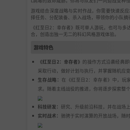
L病毒的致命威胁。你将与队友们一同迎战变种
游戏结合深度战略与实时作战，你需要快速反应
择任务、分配装备、杀入战场，带领你的小队摘
《红至日2：幸存者》既可单人游玩，也可与多
合，创造出独一无二的科幻风格游戏体验。
游戏特色
《红至日2：幸存者》
的操作方式沿袭经典即
采取行动，做好计划与执行，并掌握随机应
生存战略：
在《红至日2：幸存者》中，玩家
求。随着主线战役的推进，你将逐步探索整
科技研发：
研究、升级前沿科技，并在战场
实时战术：
驰骋于实时演算的开放战场，随