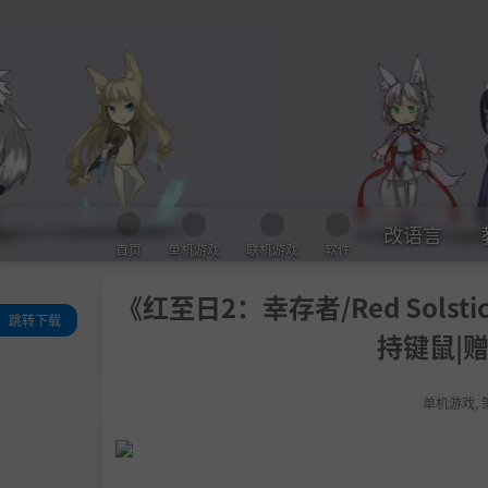
改语言
首页
单机游戏
联机游戏
软件
《红至日2：幸存者/Red Solstice
跳转下载
持键鼠|赠
关于此游戏
游戏特色
单机游戏
,
系统需求
支持作者
包含DLC
设置中文