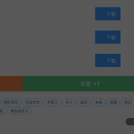
下载
下载
下载
收藏
+7
团队导向
在线合作
外星人
多人
战术
未来
氛围
科幻
演
角色自定义