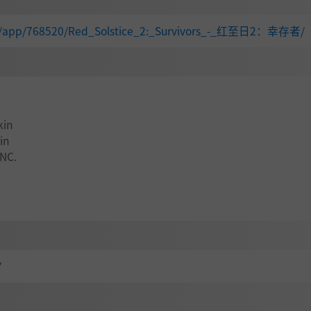
om/app/768520/Red_Solstice_2:_Survivors_-_红至日2：幸存者/
kin
in
INC.
Y