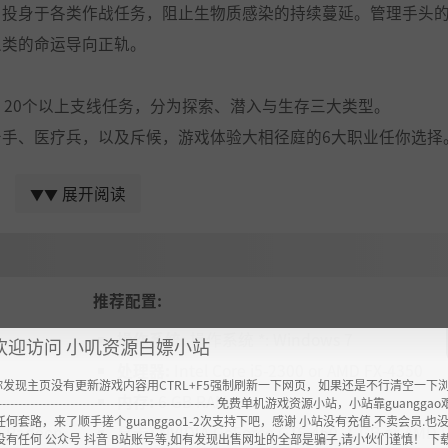
，投身于各类作战任务，阻止生物质感染的持续蔓延。管理手头
人类的命运导向正轨。
、20个以上支线任务，分为探索、潜入与生存三大类型。
手、医疗兵，以及斥候，游戏体验大相径庭的6大职业任你选择
展开阅读
▼▼
与作战任务，也可自己当一回东道主。与好友一同游玩，为星
象。
推荐配置:
——它们将影响战场环境，并针对你的行动作出反应。
操作系统:
操作系统 *: Windows 7
欢迎访问 小叽资源白嫖小站
还要生猛……”
处理器:
Intel Core i5-2300 or AMD FX-4350
你发现主页没有更新游戏内容用CTRL+F5强制刷新一下网页，如果还是不行清空一下
内存:
6 GB RAM
----------------------------------------------------- 免费单机游戏资源小站，小站靠guangg
素似乎是来自《幽浮》等作品。”
任何套路，来了顺手搓个guanggao1-2次支持下吧，感谢 小站没有充值.不卖会员.也
D Radeon
显卡:
NVIDIA GeForce GTS 450, 1 GB or AMD
没有任何 公众号 抖音 B站账号等,如有发现出售网址的全部是骗子,请小伙们谨慎！ 下