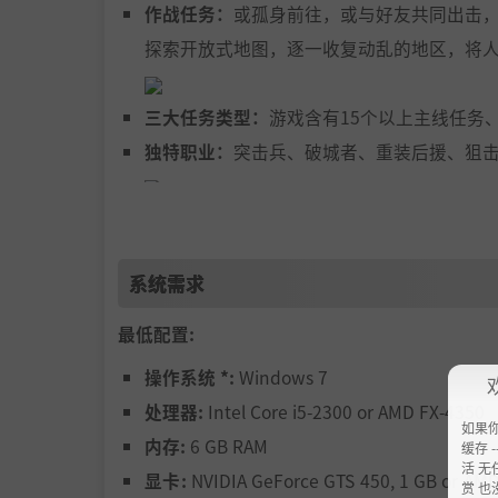
作战任务：
或孤身前往，或与好友共同出击
探索开放式地图，逐一收复动乱的地区，将
三大任务类型：
游戏含有15个以上主线任务
独特职业：
突击兵、破城者、重装后援、狙击
8名玩家协作：
既可加入其他玩家的主线战役
而战。
系统需求
强力武器：
杀伤、清场、屠城，威力超乎想
最低配置:
生物质感染：
你的对手是不断扩散的生物质
操作系统 *:
Windows 7
“给人的感觉很像《星际争霸》的虫族，但比那
处理器:
Intel Core i5-2300 or AMD FX-4350
Rock Paper Shotgun
如果
内存:
6 GB RAM
缓存 --
“换句话说，这款游戏的基地管理与战术任务元
活 无
显卡:
NVIDIA GeForce GTS 450, 1 GB or AM
赏 也
WCCFTech