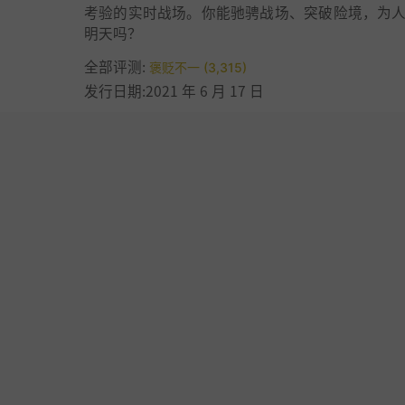
考验的实时战场。你能驰骋战场、突破险境，为
明天吗？
全部评测:
褒贬不一 (3,315)
发行日期:2021 年 6 月 17 日