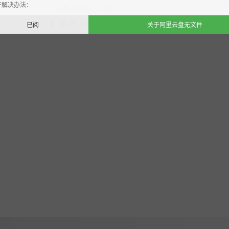
开解决办法：
HD 5750, 1 GB
声卡:
Any
已阅
关于阿里云盘无文件