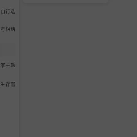
。自行选
思考相结
玩家主动
的生存需