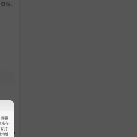
的资源，
。
球的未来
浏览器
ao艰难存
没有打
 Radeon
载地址