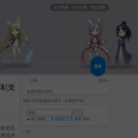
关于投稿
关于注册
隐私政策
站
登录
日榜
更多 »
简体|支
此类别暂无资料。
搜索-请尽量缩短关键字（如果搜不到）
🔥 热门搜索：
生化危机
仁王
联机
单机
单枪匹
广告
充满战术