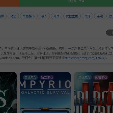
收藏
+5
冒险
动漫
华丽格斗
单人
外国
女性主角
战斗
手绘
独
验；不得将上述内容用于商业或者非法用途，否则，一切后果请用户自负。您必须在下
欢该游戏内容，请支持正版，购买注册，得到更好的正版服务。我们非常重视版权问题
@outlook.com，我们会在第一时间断开下载链接
https://steamzg.com/12807/
。
单机游戏
独立游戏
单机游戏
策略游戏