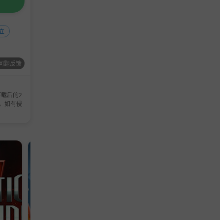
立
问题反馈
载后的2
，如有侵
单机游戏
模拟游戏
TD
冒险
单机
策
塔防
游戏
游戏
游