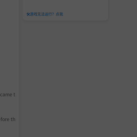
🛠️
游戏无法运行？点我
 came t
fore th