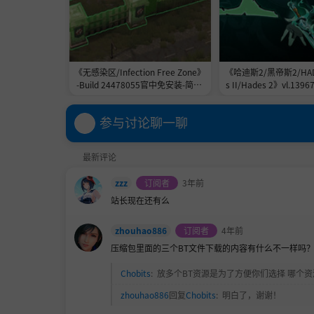
《无感染区/Infection Free Zone》
《哈迪斯2/黑帝斯2/HADE
-Build 24478055官中免安装-简中|
s II/Hades 2》vl.13967
容量5.8GB
556151官中免安装-简中|
B
参与讨论聊一聊
最新评论
zzz
订阅者
3年前
站长现在还有么
zhouhao886
订阅者
4年前
压缩包里面的三个BT文件下载的内容有什么不一样吗
Chobits
:
放多个BT资源是为了方便你们选择 哪个
zhouhao886
回复
Chobits
:
明白了，谢谢！