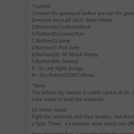
*Control
Connect the gamepad before you run the game i
Direction Key/Left Stick: Select/Move
Z/Button(A):Confirm/Attack
X/Button(B):Cancel/Run
C/Button(X):Jump
V/Button(Y): Pick item
A/Button(LB): SP Attack Ready
F/Button(RB): Defend
S・D/ Left Right: Dodge
M・Esc/Button(START):Menu
*Story
The richest city Sodom is called capital of si
o the street to beat the criminals.
2D Action Game
Fight the criminals and their leaders. Get the
e fight. There’s a weapon store which can offe
New character Fyra is playable from the secon