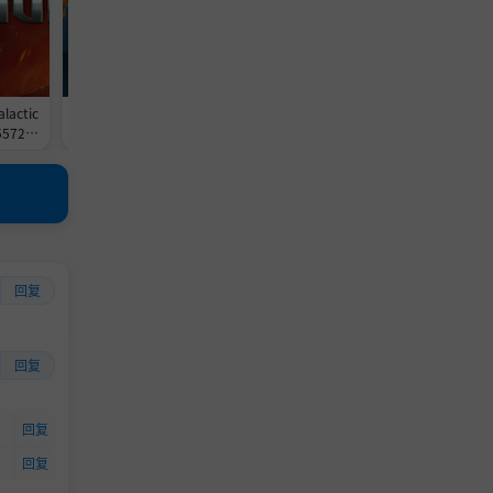
actic
《迪士尼梦幻星谷/Disney Dreamli
《气球塔防6/猴子塔防6/Bloons
4557209
ght Valley》-Build 24502019官中
6》-Build 24529267官中免安
9GB
免安装-简中|支持键鼠.手柄|赠多项
中|支持键鼠|容量2.6GB
修改器|容量25.2GB
回复
回复
回复
回复