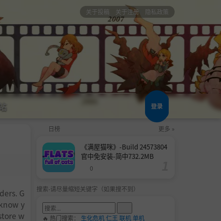
关于投稿
关于注册
隐私政策
站
登录
日榜
更多 »
《满屋猫咪》-Build 24573804
官中免安装-简中732.2MB
0
搜索-请尽量缩短关键字（如果搜不到）
ders. G
 know y
store w
🔥 热门搜索：
生化危机
仁王
联机
单机