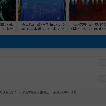
S /Hade
《帝国霸业：银河生存/Empyrion G
《银河文明4/银河文明IV/Gal
1-Build 24
alactic Survival》v1.19-Build 2453
Civilizations IV》-Build 2
容量11.0G
9684官中免安装-简中|支持键鼠.手
官中免安装-简中|容量31.
柄|容量17.9GB
？
资源块下载哪个，如果没有特别标注的话，一般资源都差不多的