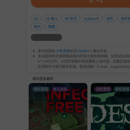
赞
+3
2D
2D 格斗
90 年代
Sodom-R
动作
动作
现代
策略
本作品是由
小叽资源
会员
Chobits
's 搬运作品.
本站提供的资源转载自国内外各大媒体和网络，仅供试玩体
4个小时之内，从您的电脑中彻底删除上述内容。如果您喜
权请邮件与我们联系处理。敬请谅解！E-mail：acgbns666
或许您会喜欢
单机游戏
独立游戏
动作游戏
单机游戏