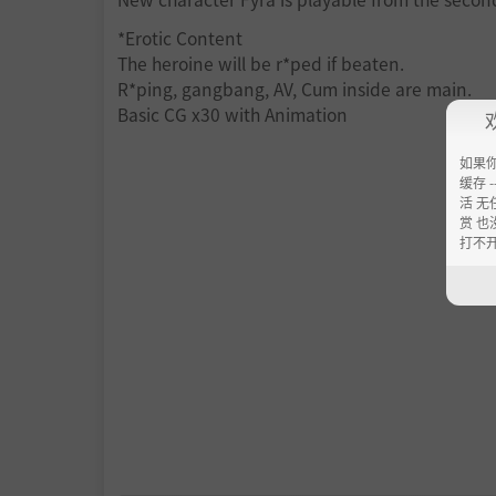
*Erotic Content
The heroine will be r*ped if beaten.
R*ping, gangbang, AV, Cum inside are main.
Basic CG x30 with Animation
如果
缓存 --
活 无
赏 也
打不