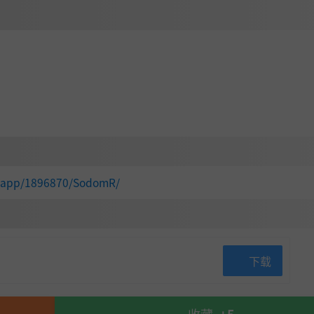
m/app/1896870/SodomR/
下载