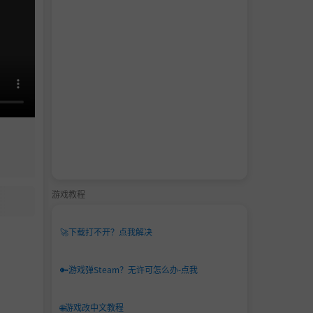
游戏教程
🚀
下载打不开？点我解决
🔑
游戏弹Steam？无许可怎么办-点我
🌐
游戏改中文教程