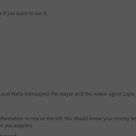
f you want to use it.
n. Local Mafia kidnapped the mayor and the rookie agent Lapis
 information to rescue the VIP. You should know your enemy be
r you supplies.
d round.