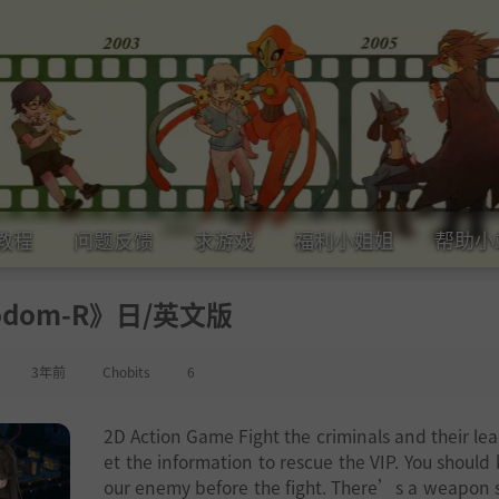
教程
问题反馈
求游戏
福利小姐姐
帮助小
odom-R》日/英文版
3年前
Chobits
6
2D Action Game Fight the criminals and their lea
et the information to rescue the VIP. You should
our enemy before the fight. There’s a weapon 