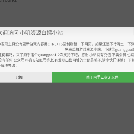
欢迎访问 小叽资源白嫖小站
你发现主页没有更新游戏内容用CTRL+F5强制刷新一下网页，如果还是不行清空一下
----------------------------------------------------- 免费单机游戏资源小站，小站靠guangg
任何套路，来了顺手搓个guanggao1-2次支持下吧，感谢 小站没有充值.不卖会员.也
没有任何 公众号 抖音 B站账号等,如有发现出售网址的全部是骗子,请小伙们谨慎！ 下
开解决办法：
已阅
关于阿里云盘无文件