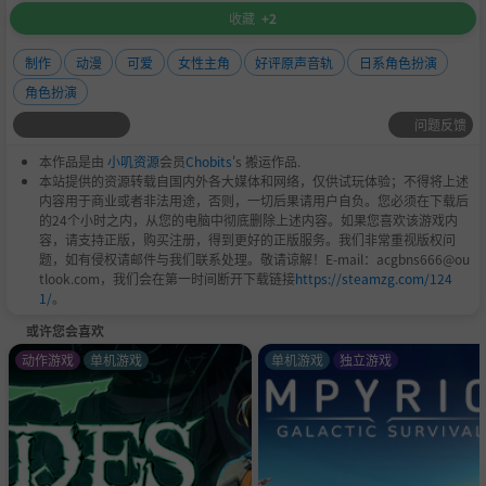
收藏
+2
制作
动漫
可爱
女性主角
好评原声音轨
日系角色扮演
角色扮演
问题反馈
本作品是由
小叽资源
会员
Chobits
's 搬运作品.
本站提供的资源转载自国内外各大媒体和网络，仅供试玩体验；不得将上述
内容用于商业或者非法用途，否则，一切后果请用户自负。您必须在下载后
的24个小时之内，从您的电脑中彻底删除上述内容。如果您喜欢该游戏内
容，请支持正版，购买注册，得到更好的正版服务。我们非常重视版权问
题，如有侵权请邮件与我们联系处理。敬请谅解！E-mail：acgbns666@ou
tlook.com，我们会在第一时间断开下载链接
https://steamzg.com/124
1/
。
或许您会喜欢
动作游戏
单机游戏
单机游戏
独立游戏