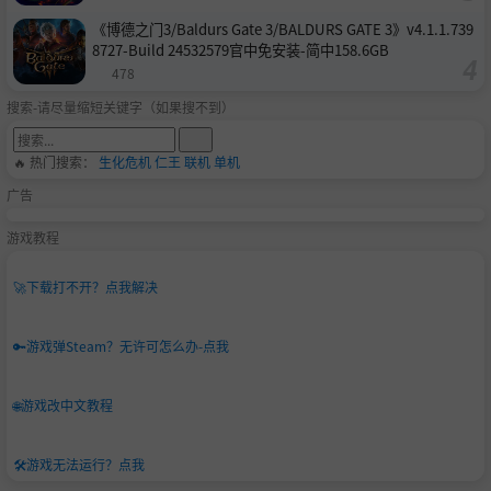
《博德之门3/Baldurs Gate 3/BALDURS GATE 3》v4.1.1.739
8727-Build 24532579官中免安装-简中158.6GB
478
搜索-请尽量缩短关键字（如果搜不到）
🔥 热门搜索：
生化危机
仁王
联机
单机
广告
游戏教程
🚀
下载打不开？点我解决
🔑
游戏弹Steam？无许可怎么办-点我
🌐
游戏改中文教程
🛠️
游戏无法运行？点我