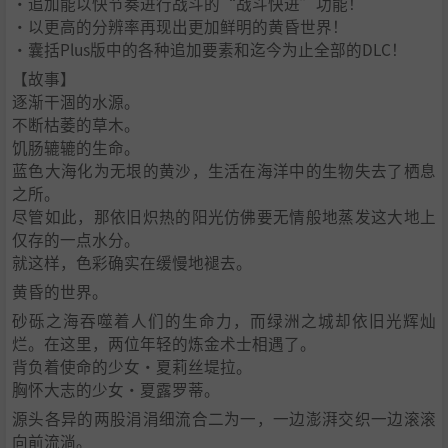
・追加能以快节奏进行战斗的“战斗快进”功能！
・以更高的分辨率再现出更加鲜明的黄昏世界！
・囊括Plus版中的各种追加要素和迄今为止全部的DLC！
【故事】
逐渐干涸的水源。
不断枯萎的草木。
饥肠辘辘的生命。
蓝色大海化为无垠的黄沙，生活在海洋中的生物失去了栖息
之所。
尽管如此，那依旧炽热的阳光仿佛要无情般地蒸发这大地上
仅存的一点水分。
就这样，色彩确实在缓慢地褪去。
黄昏的世界。
砂砾之海吞噬着人们的生命力，而绿洲之城却依旧光辉灿
烂。在这里，两位年轻的炼金术士相遇了。
背负着使命的少女·夏莉丝堤拉。
胸怀大志的少女·夏露罗蒂。
源头各异的两股涓涓细流合二为一，一边澎湃交织一边滚滚
向前流淌。