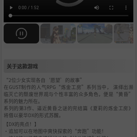
关于这款游戏
“2位少女实现各自‘愿望’的故事”
在GUST制作的人气RPG“炼金工房”系列当中， 演绎出濒
临灭亡的颓废世界观与个性丰富的众多角色，便是“黄昏”
系列的魅力所在。
系列的第3作、逼近黄昏之谜的完结篇《夏莉的炼金工房》
将借以豪华DX的形式苏醒。
【DX的亮点！】
・追加可以在地图中爽快探索的“奔跑”功能！