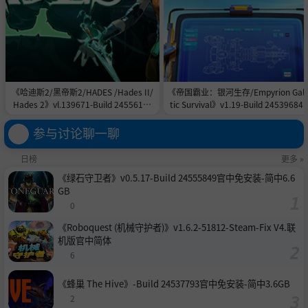
《哈迪斯2/黑帝斯2/HADES /Hades II/
《帝国霸业：银河生存/Empyrion Gala
Hades 2》vl.139671-Build 24556151
tic Survival》v1.19-Build 24539684
官中免安装-简中|容量11.0GB
中免安装-简中|支持键鼠.手柄|容量17.
GB
参与讨论聊一聊
日榜
更多 »
《绿石守卫者》v0.5.17-Build 24555849官中免安装-简中6.6
GB
0
《Roboquest (机械守护者)》v1.6.2-51812-Steam-Fix V4.联
机版官中简体
6
《蜂巢 The Hive》-Build 24537793官中免安装-简中3.6GB
2