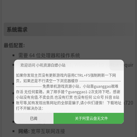
系统需求
最低配置:
需要 64 位处理器和操作系统
操作系统:
Windows® 8.1, Windows® 10 (64bit requir
欢迎访问 小叽资源白嫖小站
ed)
如果你发现主页没有更新游戏内容用CTRL+F5强制刷新一下网
页，如果还是不行清空一下浏览器缓存 ----------------------------------
处理器:
Core i5 2.6GHz or better
--------------------- 免费单机游戏资源小站，小站靠guanggao艰难
存活 无任何套路，来了顺手搓个guanggao1-2次支持下吧，感谢
内存:
4 GB RAM
小站没有充值.不卖会员.也没有打赏 也没有任何 公众号 抖音 B站
显卡:
NVIDIA GeForce GTX660 or better,1280x720
账号等,如有发现出售网址的全部是骗子,请小伙们谨慎！ 下载地址
打不开解决办法：
(Graphic Memory 2GB or better)
已阅
关于阿里云盘无文件
DirectX 版本:
11
网络:
宽带互联网连接