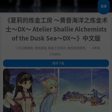
登录
《夏莉的炼金工房 ～黄昏海洋之炼金术
士～DX～ Atelier Shallie Alchemists
of the Dusk Sea～DX～》中文版
二次元类游戏
,
单机游戏
,
炼金工坊系列
,
角色扮演游戏
4年前
Chobits
跳转下载
1
.
关于这款游戏
2
.
系统需求
3
.
学习版下载