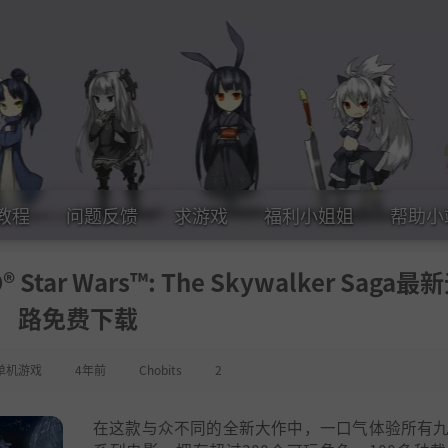
教程
问题反馈
求游戏
福利小姐姐
帮助小
ar Wars™: The Skywalker Saga最
路免费下载
单机游戏
4年前
Chobits
2
在这款与众不同的全新大作中，一口气体验所有