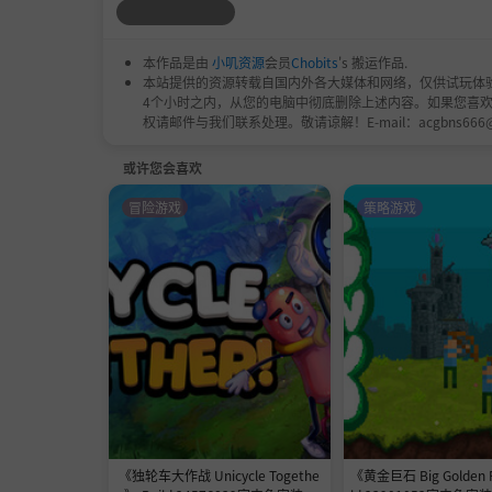
本作品是由
小叽资源
会员
Chobits
's 搬运作品.
本站提供的资源转载自国内外各大媒体和网络，仅供试玩体
4个小时之内，从您的电脑中彻底删除上述内容。如果您喜
权请邮件与我们联系处理。敬请谅解！E-mail：acgbns666
或许您会喜欢
冒险游戏
策略游戏
《独轮车大作战 Unicycle Togethe
《黄金巨石 Big Golden 