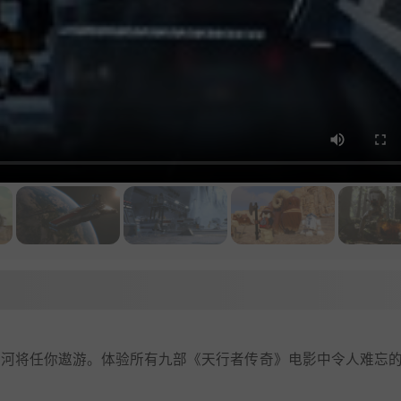
个银河将任你遨游。体验所有九部《天行者传奇》电影中令人难忘