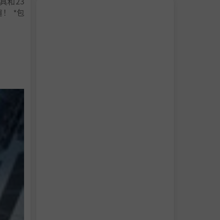
具和23
！ *包