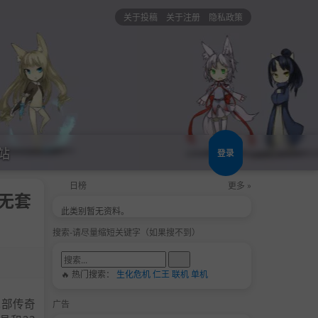
关于投稿
关于注册
隐私政策
站
登录
日榜
更多 »
新无套
此类别暂无资料。
搜索-请尽量缩短关键字（如果搜不到）
🔥 热门搜索：
生化危机
仁王
联机
单机
九部传奇
广告