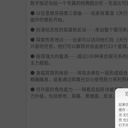
数字版还包括一个专属的经典欧比旺·克诺比可
● 以任意顺序探索三部曲——玩家将重温《天
曲中的哪处开始。
● 扮演标志性的英雄和反派——来自整个银河系
● 探索传奇地点——玩家可以访问他们在《天
兴奋的任务，他们可以解锁并自由旅行23个星球
● 指挥强大的载具——超过100种来自银河
主力舰船。
● 身临其境的体验——将攻击串在一起形成组
精确瞄准，或者通过挥舞光剑与使用原力来利用
● 可升级的角色能力——随着凯伯砖块被发现
力升级，包括绝地、英雄、黑暗面、反派、清道
如果
缓存 --
活 无
赏 也
打不