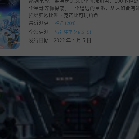
系列电影。拥有超过300个可玩角色、100多种载
个星球等你探索。一个遥远的星系，从未如此有趣
括经典欧比旺·克诺比可玩角色
最近测评：
好评 (201)
全部评测：
特别好评 (48,315)
发行日期：2022 年 4 月 5 日