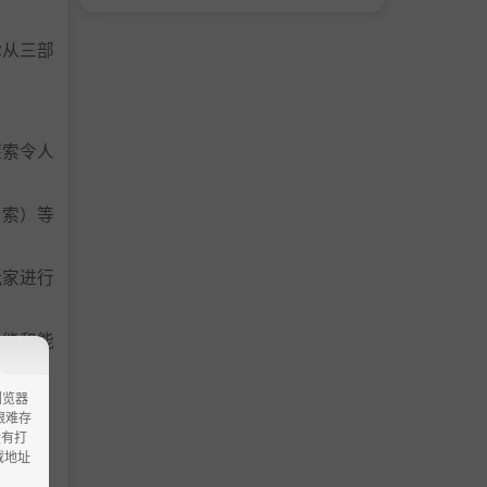
你从三部
探索令人
探索）等
玩家进行
功能和能
浏览器
ao艰难存
没有打
载地址