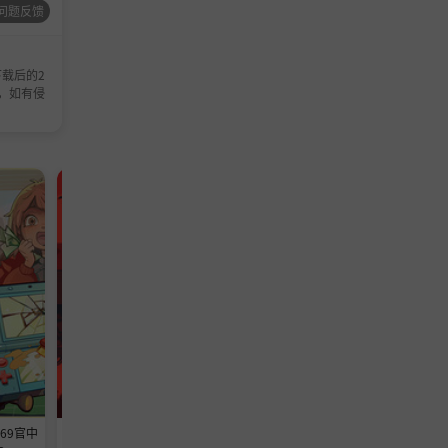
问题反馈
载后的2
，如有侵
模拟游戏
休闲游戏
369官中
《铁巢重炮》-Build 24594608官中
《转生成为暴君之神的那件事》-