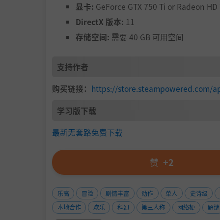
显卡:
GeForce GTX 750 Ti or Radeon HD
DirectX 版本:
11
存储空间:
需要 40 GB 可用空间
支持作者
购买链接：
https://store.steampowered.com/
学习版下载
最新无套路免费下载
赞
+2
乐高
冒险
剧情丰富
动作
单人
史诗级
本地合作
欢乐
科幻
第三人称
网络梗
解谜