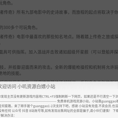
玩角色。
行者传奇》所有九部电影中的史诗故事，而旅程的起点将取决于
的300多个可玩角色。
行者传奇》电影中最喜欢的那些知名地点。随着踏上传奇之旅或
。
系的载具可供指挥。加入混战并击败诸如超级歼星舰（可以登船并
合技，并抵御迎面而来的攻击。全新的爆能枪操控和机制将允许
绝地的技能。
，玩家可探索奖励，并且这些砖块还解锁了一系列角色类别的新
欢迎访问 小叽资源白嫖小站
夫、无赖、赏金猎人、宇航技工机器人和礼仪机器人。
你发现主页没有更新游戏内容用CTRL+F5强制刷新一下网页，如果还是不行清空一下
----------------------------------------------------- 免费单机游戏资源小站，小站靠guangg
任何套路，来了顺手搓个guanggao1-2次支持下吧，感谢 小站没有充值.不卖会员.也
没有任何 公众号 抖音 B站账号等,如有发现出售网址的全部是骗子,请小伙们谨慎！ 下
开解决办法：