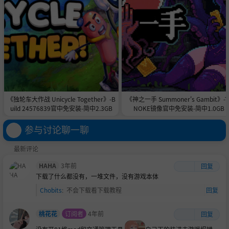
城市：天际线 - Rail Hawk 广播
城市：天际线 - 合成黎明广播
城市：天际线 - 降雪
城市：天际线 - 日落海港
城市：天际线 - Sunny Breeze Radio
《独轮车大作战 Unicycle Together》-B
《神之一手 Summoner's Gambit》-T
uild 24576839官中免安装-简中2.3GB
NOKE镜像官中免安装-简中1.0GB
参与讨论聊一聊
最新评论
HAHA
3年前
回复
下载了什么都没有，一堆文件，没有游戏本体
Chobits
:
不会下载看下载教程
回复
桃花花
订阅者
4年前
回复