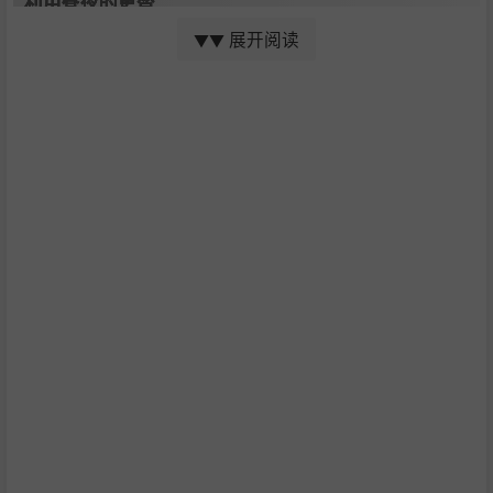
利用昼夜的更替
展开阅读
▼▼
城市随着一天中的不同时间而变化，影响着市民的日程安
排。夜间，车流量明显放缓，一些划定的区域未满负荷运
行。本扩展包将使您得以掌控昼夜更替的不同方面。
广泛的改造支持：
塑造或改进现有的地图和结构。随后您可将之导入游戏，在
Steam 工作室中与他人分享它们，并下载其他城市建设者的
杰作。