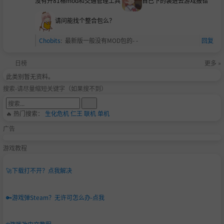
没有开81格mod和交通管理工具
自己下的装进去游戏报错
请问能找个整合包么？
Chobits
:
最新版一般没有MOD包的- -
回复
日榜
更多 »
此类别暂无资料。
搜索-请尽量缩短关键字（如果搜不到）
🔥 热门搜索：
生化危机
仁王
联机
单机
广告
游戏教程
🚀
下载打不开？点我解决
🔑
游戏弹Steam？无许可怎么办-点我