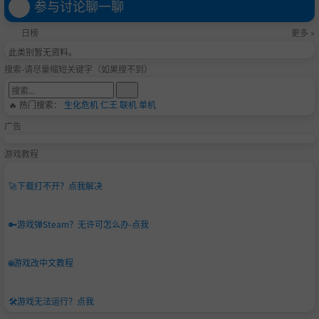
参与讨论聊一聊
日榜
更多 »
此类别暂无资料。
搜索-请尽量缩短关键字（如果搜不到）
🔥 热门搜索：
生化危机
仁王
联机
单机
广告
游戏教程
🚀
下载打不开？点我解决
🔑
游戏弹Steam？无许可怎么办-点我
🌐
游戏改中文教程
🛠️
游戏无法运行？点我