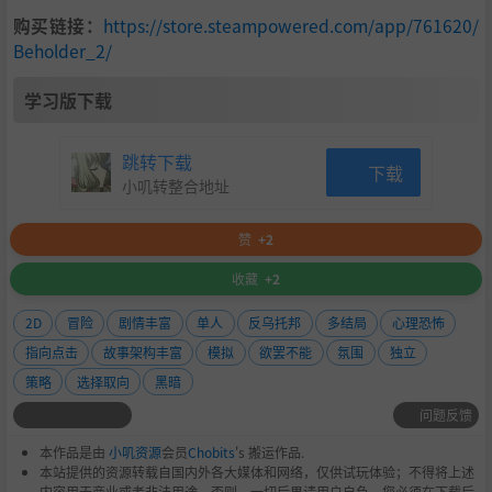
购买链接：
https://store.steampowered.com/app/761620/
Beholder_2/
学习版下载
跳转下载
下载
小叽转整合地址
赞
+2
收藏
+2
2D
冒险
剧情丰富
单人
反乌托邦
多结局
心理恐怖
指向点击
故事架构丰富
模拟
欲罢不能
氛围
独立
策略
选择取向
黑暗
问题反馈
本作品是由
小叽资源
会员
Chobits
's 搬运作品.
本站提供的资源转载自国内外各大媒体和网络，仅供试玩体验；不得将上述
内容用于商业或者非法用途，否则，一切后果请用户自负。您必须在下载后