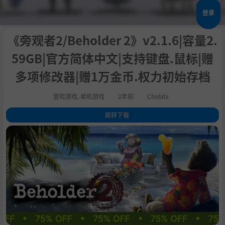
登录
《旁观者2/Beholder 2》v2.1.6|容量2.
59GB|官方简体中文|支持键盘.鼠标|赠
多项修改器|赠1万金币.权力初始存档
冒险游戏
,
单机游戏
2年前
Chobits
跳转下载
1
.
关于这款游戏
2
.
你已经决定要成为怎样的人了吗？
3
.
那么，你要去做什么?
4
.
系统需求
5
.
支持作者
6
.
学习版下载