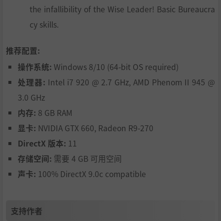
the infallibility of the Wise Leader! Basic Bureaucra
cy skills.
推荐配置:
操作系统:
Windows 8/10 (64-bit OS required)
处理器:
Intel i7 920 @ 2.7 GHz, AMD Phenom II 945 @
3.0 GHz
内存:
8 GB RAM
显卡:
NVIDIA GTX 660, Radeon R9-270
DirectX 版本:
11
存储空间:
需要 4 GB 可用空间
声卡:
100% DirectX 9.0c compatible
支持作者