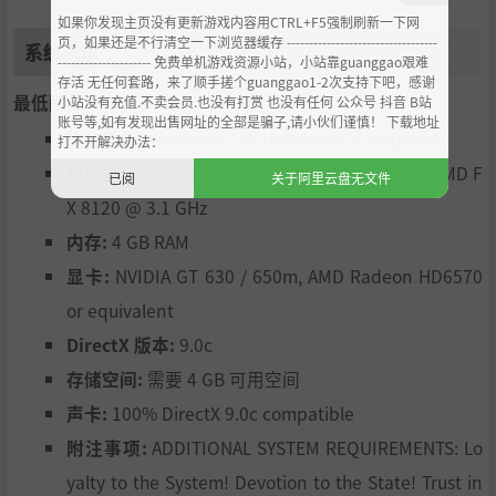
如果你发现主页没有更新游戏内容用CTRL+F5强制刷新一下网
页，如果还是不行清空一下浏览器缓存 ----------------------------------
系统需求
--------------------- 免费单机游戏资源小站，小站靠guanggao艰难
存活 无任何套路，来了顺手搓个guanggao1-2次支持下吧，感谢
最低配置:
小站没有充值.不卖会员.也没有打赏 也没有任何 公众号 抖音 B站
账号等,如有发现出售网址的全部是骗子,请小伙们谨慎！ 下载地址
操作系统:
Windows 7/8/10 (64-bit OS required)
打不开解决办法：
处理器:
Intel Core 2 Quad Q6600 @ 2.4 GHz, AMD F
已阅
关于阿里云盘无文件
X 8120 @ 3.1 GHz
内存:
4 GB RAM
显卡:
NVIDIA GT 630 / 650m, AMD Radeon HD6570
or equivalent
DirectX 版本:
9.0c
存储空间:
需要 4 GB 可用空间
声卡:
100% DirectX 9.0c compatible
附注事项:
ADDITIONAL SYSTEM REQUIREMENTS: Lo
yalty to the System! Devotion to the State! Trust in