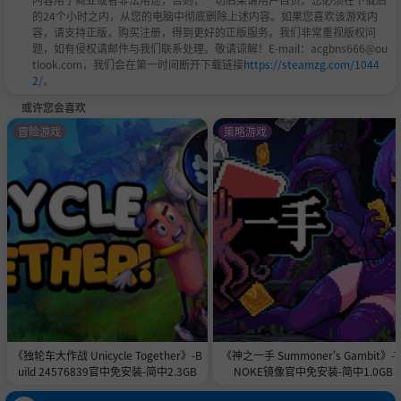
的24个小时之内，从您的电脑中彻底删除上述内容。如果您喜欢该游戏内
容，请支持正版，购买注册，得到更好的正版服务。我们非常重视版权问
题，如有侵权请邮件与我们联系处理。敬请谅解！E-mail：acgbns666@ou
tlook.com，我们会在第一时间断开下载链接
https://steamzg.com/1044
2/
。
或许您会喜欢
冒险游戏
策略游戏
《独轮车大作战 Unicycle Together》-B
《神之一手 Summoner's Gambit》-T
uild 24576839官中免安装-简中2.3GB
NOKE镜像官中免安装-简中1.0GB