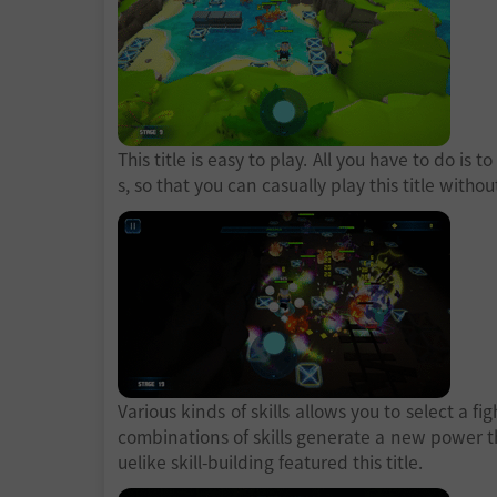
This title is easy to play. All you have to do i
s, so that you can casually play this title withou
Various kinds of skills allows you to select a 
combinations of skills generate a new power t
uelike skill-building featured this title.