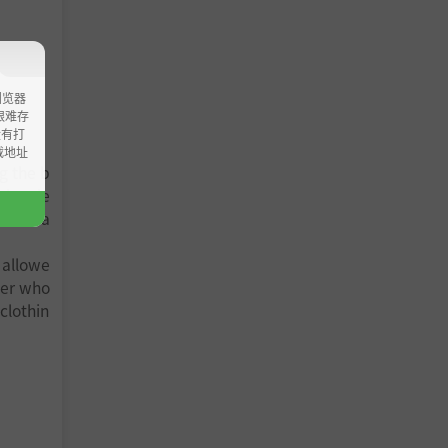
浏览器
ao艰难存
没有打
载地址
ng the b
 be vie
same ha
e allowe
ner who
clothin