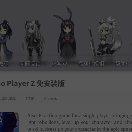
教程
问题反馈
求游戏
福利小姐姐
帮助小
o Player Z 免安装版
,
单机游戏
4年前
Chobits
A Sci-Fi action game for a single player bringing 
ight rebellions, level up your character and ch
w skills, dress up your character in the epic spac