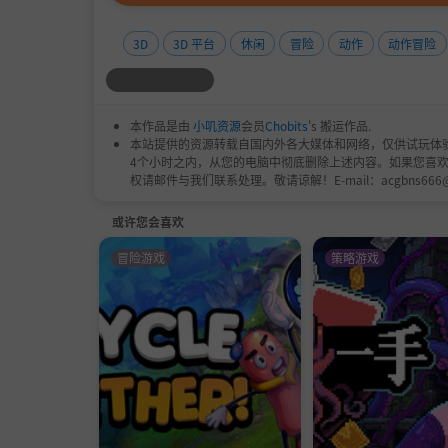
3D
3D 平台
休闲
冒险
动作
动作冒险
本作品是由
小叽资源
会员
Chobits
's 搬运作品.
本站提供的资源转载自国内外各大媒体和网络，仅供试玩体
4个小时之内，从您的电脑中彻底删除上述内容。如果您喜
权请邮件与我们联系处理。敬请谅解！E-mail：acgbns666
或许您会喜欢
冒险游戏
策略游戏