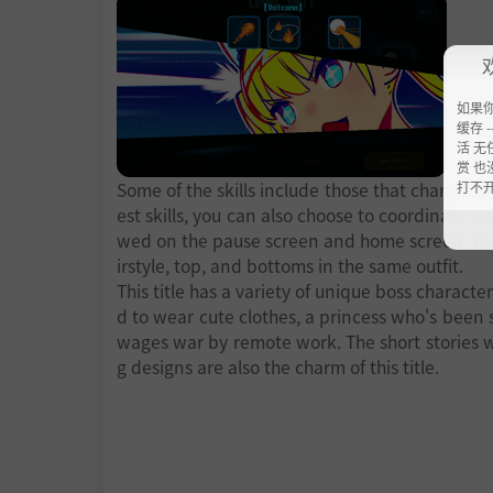
如果
缓存 --
活 无
赏 也
打不
Some of the skills include those that change the
est skills, you can also choose to coordinate y
wed on the pause screen and home screen. You
irstyle, top, and bottoms in the same outfit.
This title has a variety of unique boss characte
d to wear cute clothes, a princess who's been 
wages war by remote work. The short stories 
g designs are also the charm of this title.