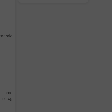
s enemie
nd some
his rog