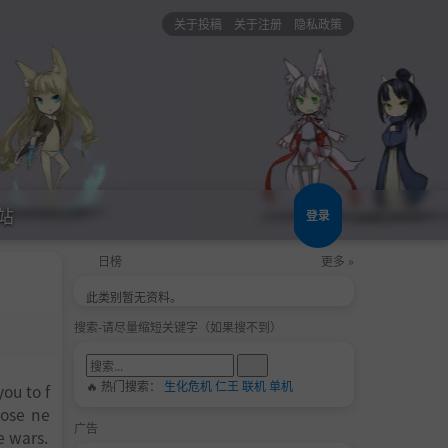
关于投稿
关于注册
隐私政策
站
登录
日榜
更多 »
此类别暂无资料。
搜索-请尽量缩短关键字（如果搜不到）
🔥 热门搜索：
生化危机
仁王
联机
单机
you to f
oose ne
广告
e wars.