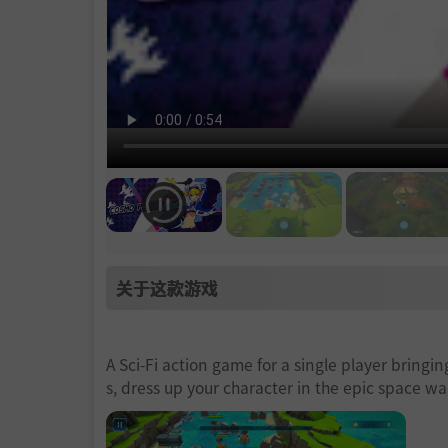
关于这款游戏
A Sci-Fi action game for a single player bringin
s, dress up your character in the epic space wa