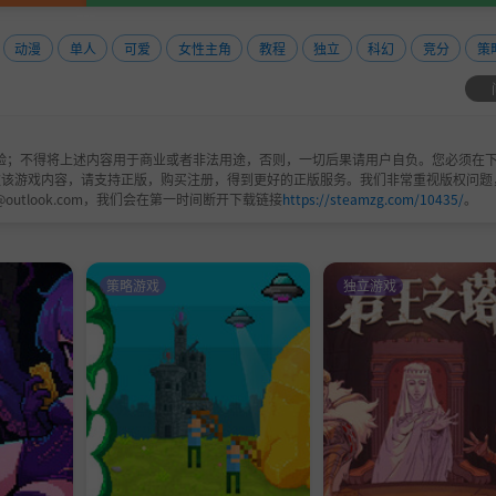
动漫
单人
可爱
女性主角
教程
独立
科幻
竞分
策
验；不得将上述内容用于商业或者非法用途，否则，一切后果请用户自负。您必须在下
欢该游戏内容，请支持正版，购买注册，得到更好的正版服务。我们非常重视版权问题
@outlook.com，我们会在第一时间断开下载链接
https://steamzg.com/10435/
。
策略游戏
独立游戏