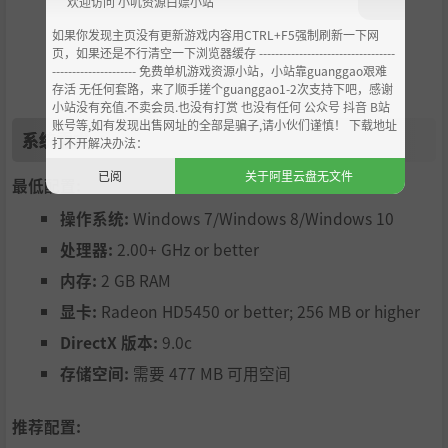
欢迎访问 小叽资源白嫖小站
如果你发现主页没有更新游戏内容用CTRL+F5强制刷新一下网
页，如果还是不行清空一下浏览器缓存 ----------------------------------
--------------------- 免费单机游戏资源小站，小站靠guanggao艰难
存活 无任何套路，来了顺手搓个guanggao1-2次支持下吧，感谢
小站没有充值.不卖会员.也没有打赏 也没有任何 公众号 抖音 B站
账号等,如有发现出售网址的全部是骗子,请小伙们谨慎！ 下载地址
系统需求
打不开解决办法：
已阅
关于阿里云盘无文件
最低配置:
操作系统:
Windows 7/Windows 8/Windows 10
5名操作体验非常不同的东方角色
处理器:
2.00+ GHz or better
内存:
2 GB RAM
显卡:
Radeon HD5450 or better; 256 MB or higher
DirectX 版本:
9.0c
存储空间:
需要 477 MB 可用空间
推荐配置: