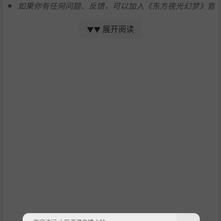
如果你有任何问题、反馈，可以加入《东方夜光幻梦》官
方QQ群：329167685，将问题的描述、截图、录屏等提
展开阅读
▼▼
供给我们，我们会尽快查证并进行修复。
游戏特点
带有东方project弹幕特点的快节奏的战斗系统