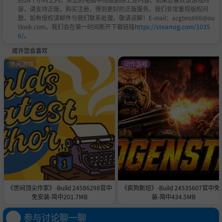
容，请支持正版，购买注册，得到更好的正版服务。我们非常重视版权问
题，如有侵权请邮件与我们联系处理。敬请谅解！E-mail：acgbns666@ou
tlook.com，我们会在第一时间断开下载链接
https://steamzg.com/1035
6/
。
或许您会喜欢
休闲游戏
动作游戏
《世间顶尖作家》-Build 24586298官中
《疯狗斯坦》-Build 24535607官中免
免安装-简中201.7MB
装-简中434.5MB
参与讨论聊一聊