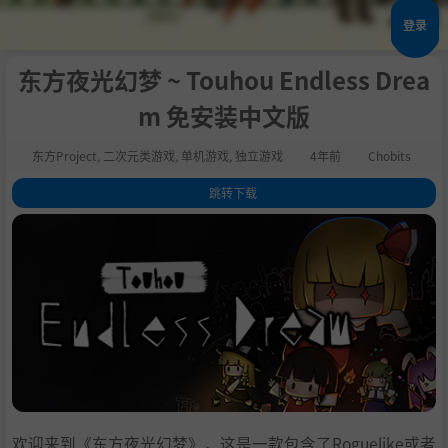
登录
东方夜光幻梦 ~ Touhou Endless Drea
m 免安装中文版
东方Project
,
二次元类游戏
,
单机游戏
,
独立游戏
4年前
Chobits
跳转下载
1
.
关于这款游戏
2
.
关于这款游戏
3
.
游戏特点
4
.
系统需求
5
.
支持作者
6
.
通用教程
7
.
学习版下载
欢迎来到《东方夜光幻梦》，这是一款包含了Roguelike或者