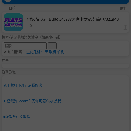
日榜
更多 »
《满屋猫咪》-Build 24573804官中免安装-简中732.2MB
0
搜索-请尽量缩短关键字（如果搜不到）
🔥 热门搜索：
生化危机
仁王
联机
单机
广告
游戏教程
🚀
下载打不开？点我解决
🔑
游戏弹Steam？无许可怎么办-点我
🌐
游戏改中文教程