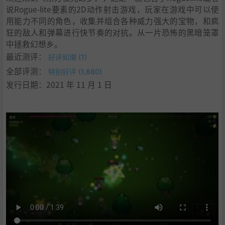
说Rogue-lite要素的2D动作射击游戏，玩家在游戏中可以使
用能力不同的角色，收集并组合各种威力强大的宝物，和疯
狂的敌人和弹幕进行快节奏的对抗。从一片恐怖的黑暗笼罩
中拯救幻想乡。
最近测评：
好评如潮 (1)
全部评测：
特别好评 (1,880)
发行日期：2021 年 11 月 1 日