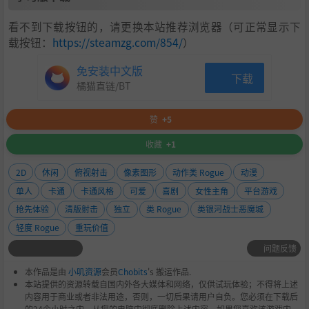
看不到下载按钮的，请更换本站推荐浏览器（可正常显示下
载按钮：
https://steamzg.com/854/
）
免安装中文版
下载
橘猫直链/BT
赞
+5
收藏
+1
2D
休闲
俯视射击
像素图形
动作类 Rogue
动漫
单人
卡通
卡通风格
可爱
喜剧
女性主角
平台游戏
抢先体验
清版射击
独立
类 Rogue
类银河战士恶魔城
轻度 Rogue
重玩价值
问题反馈
本作品是由
小叽资源
会员
Chobits
's 搬运作品.
本站提供的资源转载自国内外各大媒体和网络，仅供试玩体验；不得将上述
内容用于商业或者非法用途，否则，一切后果请用户自负。您必须在下载后
的24个小时之内，从您的电脑中彻底删除上述内容。如果您喜欢该游戏内